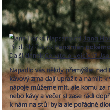
Napsáno od
Jana Ho
Předešlý článek
Fenomén pokémon:
Další článek
Co víte o vejcích? Jso
Napadlo vás někdy přemýšlet nad tím
kávový zrna dají upražit a namlít 
nápoje můžeme mít, ale komu za ně
nebo kávy a večer si zase rádi dop
k nám na stůl byla ale pořádně dlo