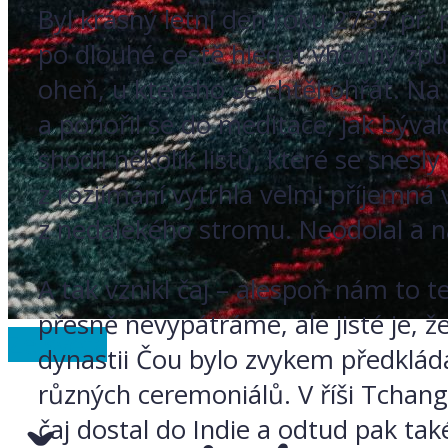
Byl krásný letní den roku 2737 př. n
po dlouhé cestě hledat vhodný způ
oheň, u kterého se chtěl ohřát. Na ně
a ponořil se do meditace, jak býva
shodil několik listů, které se snes
z rozjímání vytrhla velmi příjemná v
z nedalekého stromu. Neodolal a ná
A tak vznikl čaj – alespoň nám to te
přesně nevypátráme, ale jisté je, ž
Ze světa
dynastii Čou bylo zvykem předkládat
různých ceremoniálů. V říši Tchang s
čaj dostal do Indie a odtud pak tak