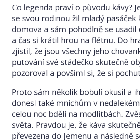
Co legenda praví o původu kávy? Je 
se svou rodinou žil mladý pasáček 
domova a sám pohodlně se usadil do 
a čas si krátil hrou na flétnu. Do h
zjistil, že jsou všechny jeho chova
putování své stádečko skutečně objev
pozoroval a povšiml si, že si pochu
Proto sám několik bobulí okusil a i
donesl také mnichům v nedalekém kl
celou noc bdělí na modlitbách. Zvěst
světa. Pravdou je, že káva skutečně
převezena do Jemenu a následně se