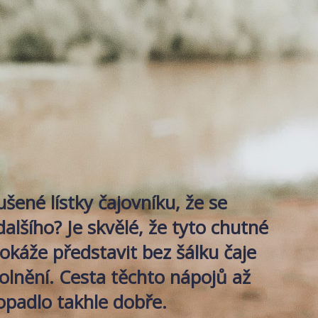
šené lístky čajovníku, že se
alšího? Je skvělé, že tyto chutné
káže představit bez šálku čaje
olnění. Cesta těchto nápojů až
opadlo takhle dobře.