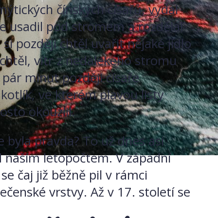
 mýtických čínských císařů, vydal
se usadil pod stromem a rozdělal
si později chtěl uvařit nějaké jídlo
chtěl, vítr z nedalekého stromu
 pár minut později císaře
kotlík, ve kterém plavou listy
sto okouzlil.
le byla pravda? To už dnes asi
řed naším letopočtem. V západní
e čaj již běžně pil v rámci
ečenské vrstvy. Až v 17. století se