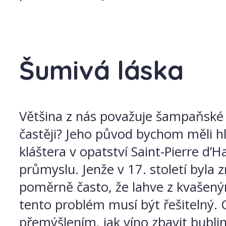
Šumivá láska
Většina z nás považuje šampaňské za
častěji? Jeho původ bychom měli 
kláštera v opatství Saint-Pierre d
průmyslu. Jenže v 17. století byla 
poměrně často, že lahve z kvašený
tento problém musí být řešitelný.
přemýšlením, jak víno zbavit bubli