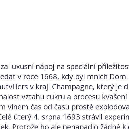
 luxusní nápoj na speciální příležitosti
hledat v roce 1668, kdy byl mnich Do
’Hautvillers v kraji Champagne, který j
znalost vztahu cukru a procesu kvašení
m vínem čas od času prostě explodoval
 Celé úterý 4. srpna 1693 strávil exp
nek. Protože ho ale nenapadlo žádné k