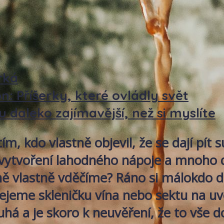
rká
 Příšerky, které ovládly svět
u daleko zajímavější, než si myslíte
, kdo vlastně objevil, že se dají pít su
k vytvoření lahodného nápoje a mnoho d
 vlastně vděčíme? Ráno si málokdo do
řejeme skleničku vína nebo sektu na uv
uhá a je skoro k neuvěření, že to vše d