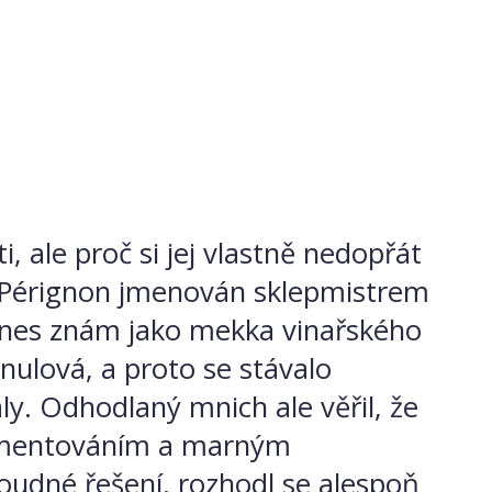
, ale proč si jej vlastně nedopřát
m Pérignon jmenován sklepmistrem
e dnes znám jako mekka vinařského
 nulová, a proto se stávalo
y. Odhodlaný mnich ale věřil, že
erimentováním a marným
loudné řešení, rozhodl se alespoň