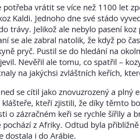
potřeba vrátit se více než 1100 let zp
koz Kaldi. Jednoho dne své stádo vyved
trávy. Jelikož ale nebylo pasení koz p
raní se ale zabral natolik, že když po ča
nkyně pryč. Pustil se do hledání na oko
il. Nevěřil ale tomu, co spatřil – kozy 
tnaly na jakýchsi zvláštních keřích, kte
hned se cítil jako znovuzrozený a plný 
ášteře, kteří zjistili, že díky těmto b
i o zázračném keři se rychle šířily a b
 pochází z Afriky. Odtud byla přibližně 
 dostala i do Arábie.