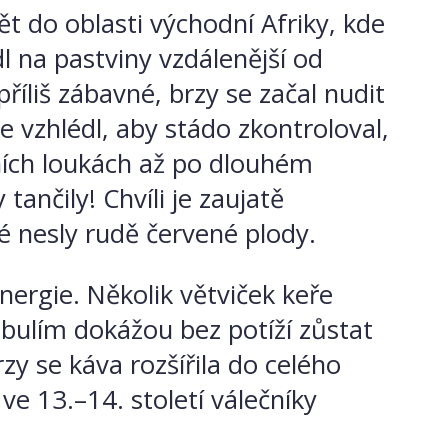
ět do oblasti východní Afriky, kde
l na pastviny vzdálenější od
říliš zábavné, brzy se začal nudit
se vzhlédl, aby stádo zkontroloval,
lních loukách až po dlouhém
tančily! Chvíli je zaujatě
ré nesly rudě červené plody.
energie. Několik větviček keře
obulím dokážou bez potíží zůstat
rzy se káva rozšířila do celého
ve 13.–14. století válečníky