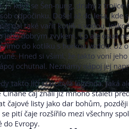
. l., když se Šen-nung, druhý z trojice
sob odpočinku. Došel až do lesa, kde 
j dal také vařit kotlík s vodou, jelikož 
lo jeho dobrým zvykem. Co ale osud ne
ly přímo do kotlíku s horkou vodou. Už o
ůně. Hned si všiml, že takto voní jeho 
poj ochutnal. Neznámý nápoj jej napro
dy takto líčí starobylá legenda. Jaká a
e Číňané čaj znali již mnoho staletí p
 čajové listy jako dar bohům, později s
e pití čaje rozšířilo mezi všechny spol
é do Evropy.