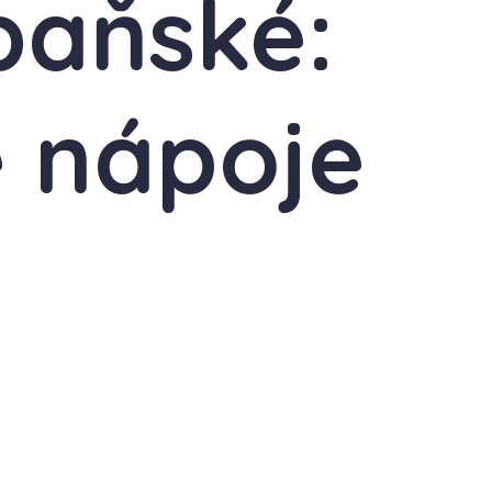
paňské:
é nápoje