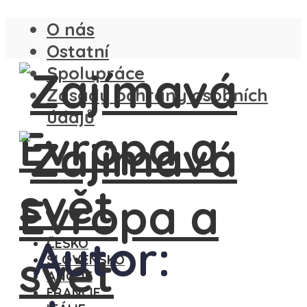
O nás
Ostatní
Spolupráce
Zásady ochrany osobních
údajů
Autor:
ČESKO
SLOVENSKO
ANGLIE
FRANCIE