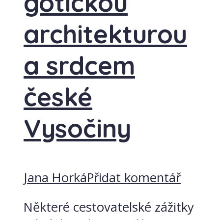
gotickou
architekturou
a srdcem
české
Vysočiny
Jana Horká
Přidat komentář
Některé cestovatelské zážitky