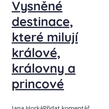
Vysněné
destinace,
které milují
králové,
královny a
princové
Jana Horká
Přidat komentář