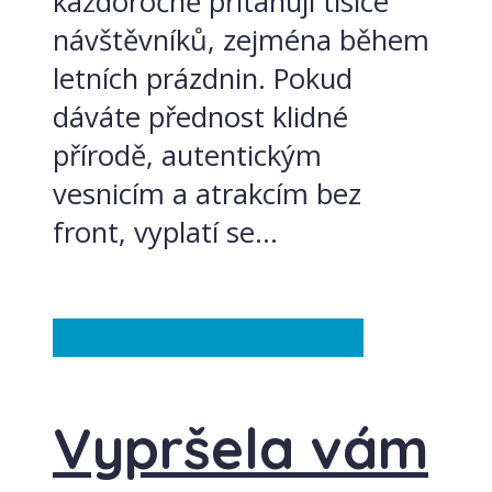
každoročně přitahují tisíce
návštěvníků, zejména během
letních prázdnin. Pokud
dáváte přednost klidné
přírodě, autentickým
vesnicím a atrakcím bez
front, vyplatí se...
Česká republika
Ze světa
Vypršela vám