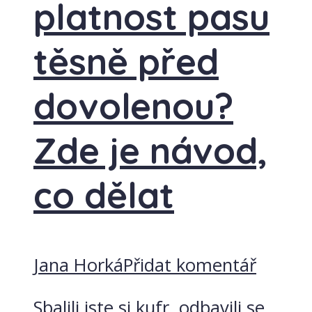
platnost pasu
těsně před
dovolenou?
Zde je návod,
co dělat
Jana Horká
Přidat komentář
Sbalili jste si kufr, odbavili se