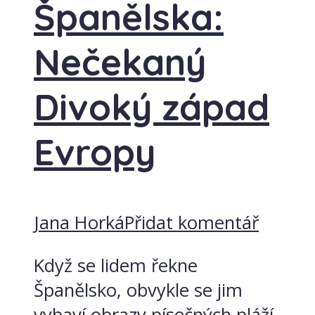
Španělska:
Nečekaný
Divoký západ
Evropy
Jana Horká
Přidat komentář
Když se lidem řekne
Španělsko, obvykle se jim
vybaví obrazy písečných pláží,