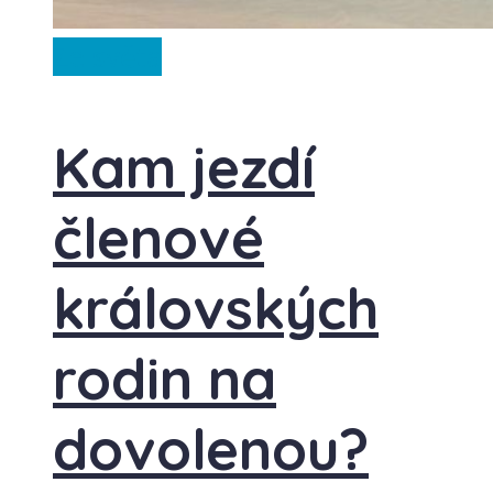
Ze světa
Kam jezdí
členové
královských
rodin na
dovolenou?