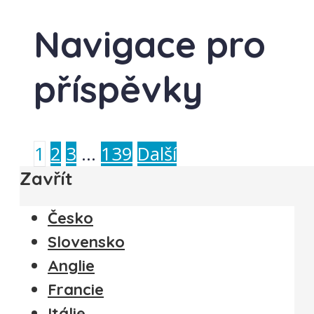
Navigace pro
příspěvky
1
2
3
…
139
Další
Zavřít
Česko
Slovensko
Anglie
Francie
Itálie