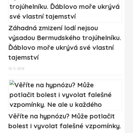
Záhadná zmizení lodí nejsou
výsadou Bermudského trojúhelníku.
Ďáblovo moře ukrývá své vlastní
tajemství
10. 9. 2019
Věříte na hypnózu? Může potlačit
bolest i vyvolat falešné vzpomínky.