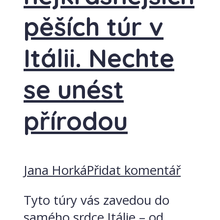
pěších túr v
Itálii. Nechte
se unést
přírodou
Jana Horká
Přidat komentář
Tyto túry vás zavedou do
samého srdce Itálie – od