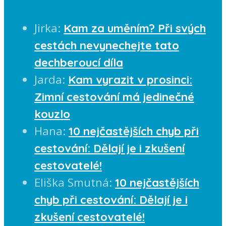
Jirka
:
Kam za uměním? Při svých
cestách nevynechejte tato
dechberoucí díla
Jarda
:
Kam vyrazit v prosinci:
Zimní cestování má jedinečné
kouzlo
Hana
:
10 nejčastějších chyb při
cestování: Dělají je i zkušení
cestovatelé!
Eliška Smutná
:
10 nejčastějších
chyb při cestování: Dělají je i
zkušení cestovatelé!