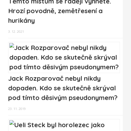
Těmto místům se raději vyhněte.
Hrozí povodně, zemětřesení a
hurikány
3. 12. 2021
Jack Rozparovač nebyl nikdy
dopaden. Kdo se skutečně skrýval
pod tímto děsivým pseudonymem?
23. 11. 2019