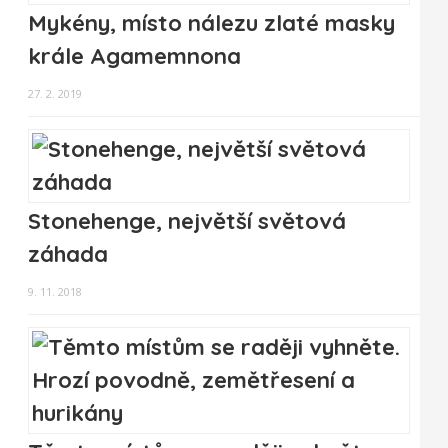
Mykény, místo nálezu zlaté masky
krále Agamemnona
27. 2. 2019
Stonehenge, největší světová
záhada
9. 11. 2018