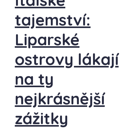
Italské
tajemství:
Liparské
ostrovy lákají
na ty
nejkrásnější
zážitky