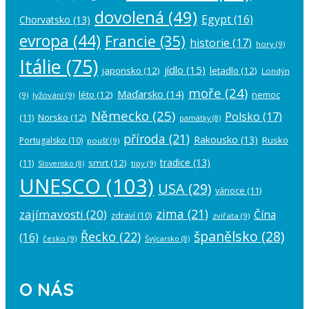
dovolená
(49)
Egypt
(16)
Chorvatsko
(13)
evropa
(44)
Francie
(35)
historie
(17)
hory
(9)
Itálie
(75)
jídlo
(15)
japonsko
(12)
letadlo
(12)
Londýn
moře
(24)
Maďarsko
(14)
léto
(12)
nemoc
(9)
lyžování
(9)
Německo
(25)
Polsko
(17)
(11)
Norsko
(12)
památky
(8)
příroda
(21)
Rakousko
(13)
Rusko
Portugalsko
(10)
poušť
(9)
tradice
(13)
(11)
smrt
(12)
tipy
(9)
Slovensko
(8)
UNESCO
(103)
USA
(29)
vánoce
(11)
zima
(21)
zajímavosti
(20)
Čína
zdraví
(10)
zvířata
(9)
španělsko
(28)
Řecko
(22)
(16)
česko
(9)
Švýcarsko
(8)
O NÁS