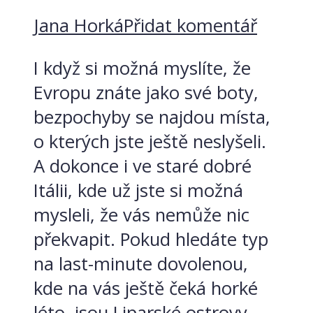
Jana Horká
Přidat komentář
I když si možná myslíte, že
Evropu znáte jako své boty,
bezpochyby se najdou místa,
o kterých jste ještě neslyšeli.
A dokonce i ve staré dobré
Itálii, kde už jste si možná
mysleli, že vás nemůže nic
překvapit. Pokud hledáte typ
na last-minute dovolenou,
kde na vás ještě čeká horké
léto, jsou Liparské ostrovy