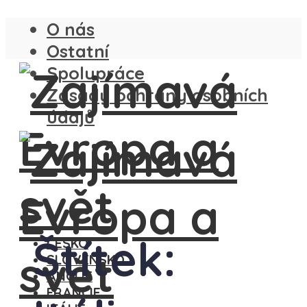
O nás
Ostatní
Spolupráce
Zásady ochrany osobních
údajů
Štítek:
ČESKO
SLOVENSKO
ANGLIE
FRANCIE