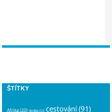
Instagram has returned empty data.
Please authorize your Instagram
account in the
plugin settings
.
ŠTÍTKY
cestování
(91)
Afrika
(20)
Anglie
(11)