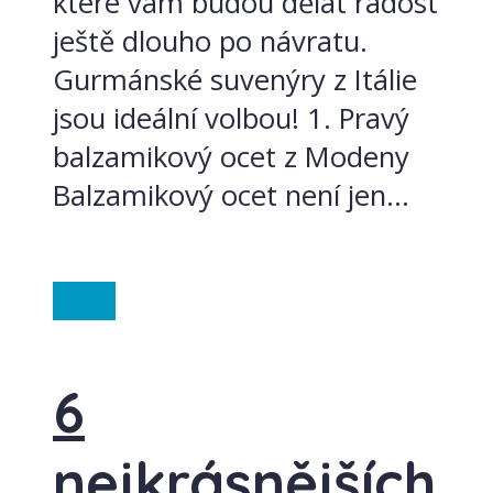
které vám budou dělat radost
ještě dlouho po návratu.
Gurmánské suvenýry z Itálie
jsou ideální volbou! 1. Pravý
balzamikový ocet z Modeny
Balzamikový ocet není jen...
Itálie
6
nejkrásnějších