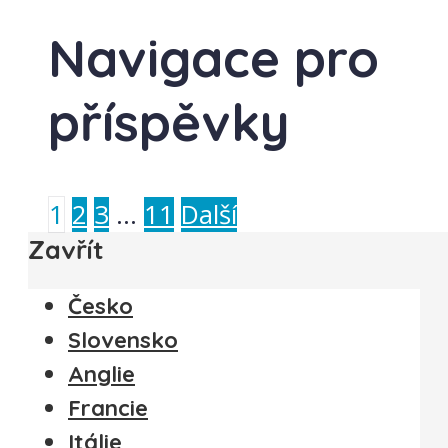
Navigace pro
příspěvky
1
2
3
…
11
Další
Zavřít
Česko
Slovensko
Anglie
Francie
Itálie