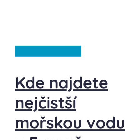
Francie
Itálie
Řecko
Kde najdete
nejčistší
mořskou vodu