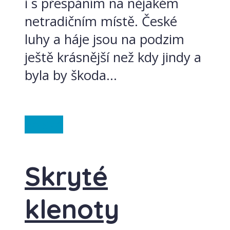
i s přespáním na nějakém
netradičním místě. České
luhy a háje jsou na podzim
ještě krásnější než kdy jindy a
byla by škoda...
Polsko
Skryté
klenoty