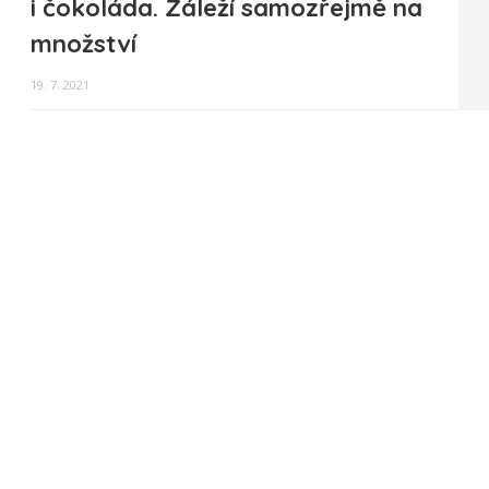
i čokoláda. Záleží samozřejmě na
množství
19. 7. 2021