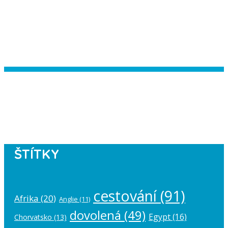
Instagram has returned empty data.
Please authorize your Instagram
account in the
plugin settings
.
ŠTÍTKY
cestování
(91)
Afrika
(20)
Anglie
(11)
dovolená
(49)
Egypt
(16)
Chorvatsko
(13)