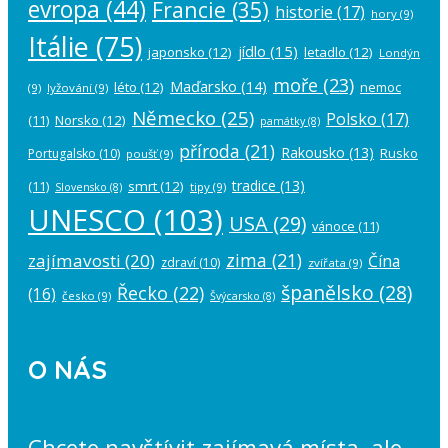
evropa
(44)
Francie
(35)
historie
(17)
hory
(9)
Itálie
(75)
jídlo
(15)
japonsko
(12)
letadlo
(12)
Londýn
moře
(23)
Maďarsko
(14)
léto
(12)
nemoc
(9)
lyžování
(9)
Německo
(25)
Polsko
(17)
(11)
Norsko
(12)
památky
(8)
příroda
(21)
Rakousko
(13)
Rusko
Portugalsko
(10)
poušť
(9)
tradice
(13)
(11)
smrt
(12)
tipy
(9)
Slovensko
(8)
UNESCO
(103)
USA
(29)
vánoce
(11)
zima
(21)
zajímavosti
(20)
Čína
zdraví
(10)
zvířata
(9)
španělsko
(28)
Řecko
(22)
(16)
česko
(9)
Švýcarsko
(8)
O NÁS
Chcete navštívit zajímavá místa, ale