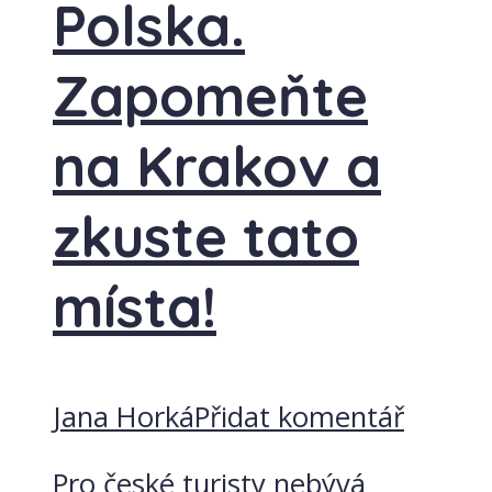
Polska.
Zapomeňte
na Krakov a
zkuste tato
místa!
Jana Horká
Přidat komentář
Pro české turisty nebývá