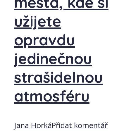
města, kde si
užijete
opravdu
jedinečnou
strašidelnou
atmosféru
Jana Horká
Přidat komentář