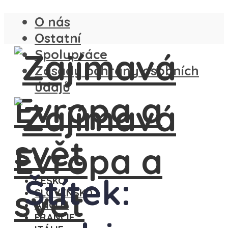
O nás
Ostatní
Spolupráce
Zásady ochrany osobních
údajů
Štítek:
ČESKO
SLOVENSKO
ANGLIE
FRANCIE