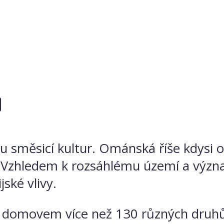
a
 směsicí kultur. Ománská říše kdysi 
. Vzhledem k rozsáhlému území a význ
jské vlivy.
 domovem více než 130 různých druhů 