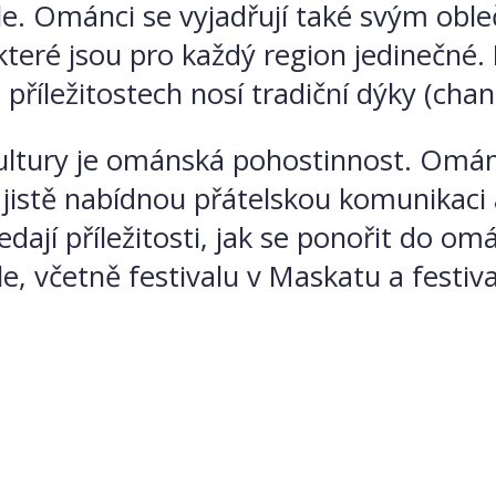
le. Ománci se vyjadřují také svým oble
které jsou pro každý region jedinečné. 
h příležitostech nosí tradiční dýky (chan
tury je ománská pohostinnost. Ománci
 jistě nabídnou přátelskou komunikaci 
 hledají příležitosti, jak se ponořit do 
e, včetně festivalu v Maskatu a festiva