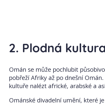
2. Plodná kultur
Omán se může pochlubit působivou
pobřeží Afriky až po dnešní Omán
kultuře nalézt africké, arabské a asi
Ománské divadelní umění, které je