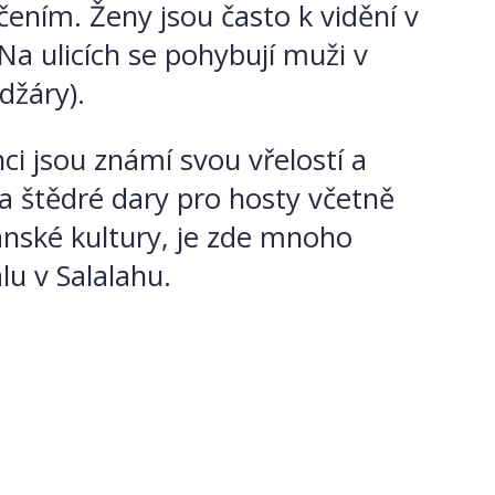
čením. Ženy jsou často k vidění v
Na ulicích se pohybují muži v
džáry).
 jsou známí svou vřelostí a
a štědré dary pro hosty včetně
ománské kultury, je zde mnoho
lu v Salalahu.