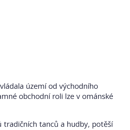
ovládala území od východního
amné obchodní roli lze v ománské
tradičních tanců a hudby, potěší