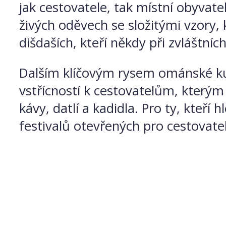
jak cestovatele, tak místní obyvate
živých oděvech se složitými vzory, 
dišdaších, kteří někdy při zvláštníc
Dalším klíčovým rysem ománské kul
vstřícností k cestovatelům, kterým
kávy, datlí a kadidla. Pro ty, kteří
festivalů otevřených pro cestovatel