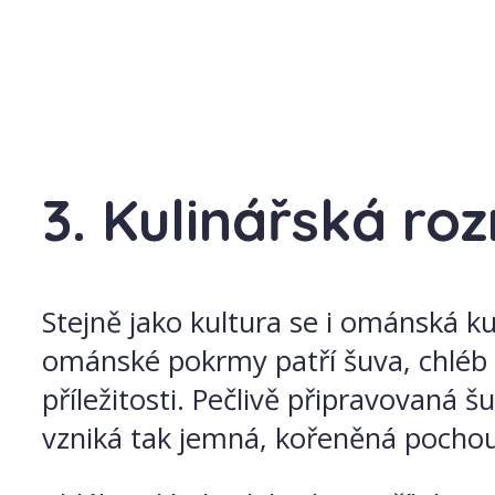
3. Kulinářská ro
Stejně jako kultura se i ománská k
ománské pokrmy patří šuva, chléb r
příležitosti. Pečlivě připravovaná 
vzniká tak jemná, kořeněná pochou