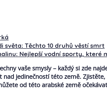
rká
di světa: Těchto 10 druhů věstí smrt
linu: Nejlepší vodní sporty, které
chny vaše smysly – každý si zde najde
nad jedinečností této země. Zjistěte,
 můžete od této arabské země očekávat