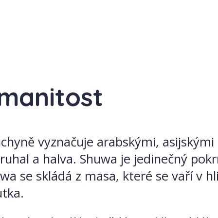
zmanitost
uchyně vyznačuje arabskými, asijskými 
uhal a halva. Shuwa je jedinečný pokrm
šuwa se skládá z masa, které se vaří v 
tka.