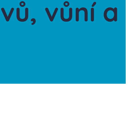
vů, vůní a