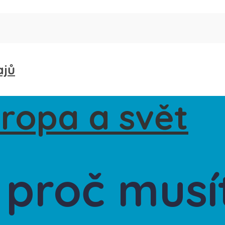
ajů
 proč musí