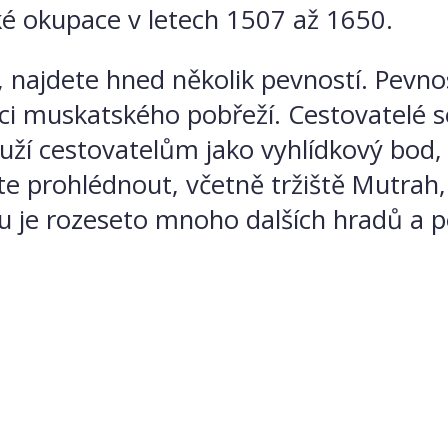
é okupace v letech 1507 až 1650.
ajdete hned několik pevností. Pevnos
rdci muskatského pobřeží. Cestovatelé
uží cestovatelům jako vyhlídkový bod, 
síte prohlédnout, včetně tržiště Mutr
je rozeseto mnoho dalších hradů a pe