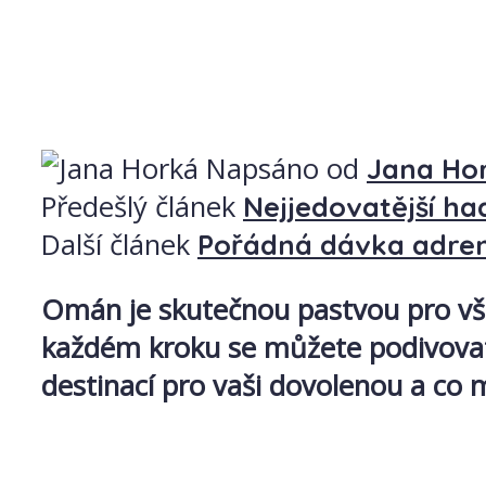
Napsáno od
Jana Ho
Předešlý článek
Nejjedovatější ha
Další článek
Pořádná dávka adrena
Omán je skutečnou pastvou pro vše
každém kroku se můžete podivovat 
destinací pro vaši dovolenou a co