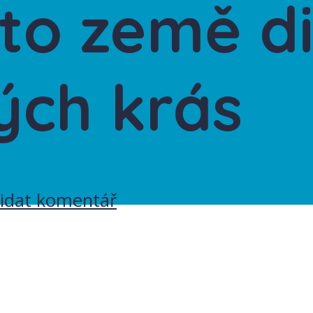
to země di
ých krás
řidat komentář