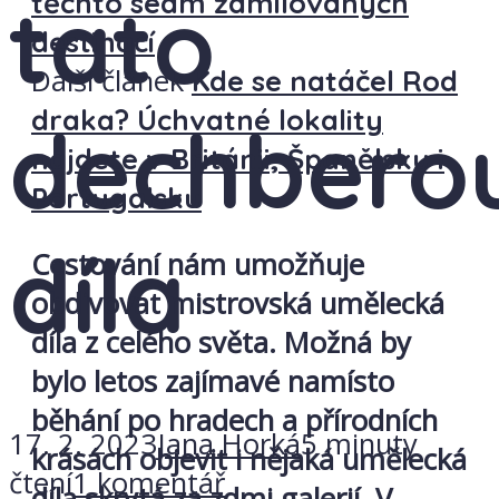
tato
těchto sedm zamilovaných
destinací
Další článek
Kde se natáčel Rod
draka? Úchvatné lokality
dechberou
najdete v Británii, Španělsku i
Portugalsku
díla
Cestování nám umožňuje
obdivovat mistrovská umělecká
díla z celého světa. Možná by
bylo letos zajímavé namísto
běhání po hradech a přírodních
17. 2. 2023
Jana Horká
5 minuty
krásách objevit i nějaká umělecká
čtení
1 komentář
díla skrytá za zdmi galerií. V