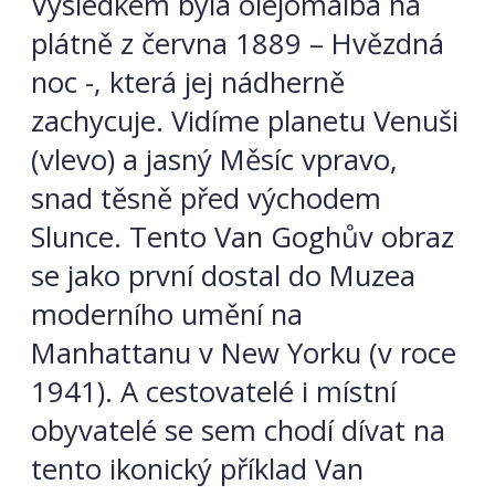
Výsledkem byla olejomalba na
plátně z června 1889 – Hvězdná
noc -, která jej nádherně
zachycuje. Vidíme planetu Venuši
(vlevo) a jasný Měsíc vpravo,
snad těsně před východem
Slunce. Tento Van Goghův obraz
se jako první dostal do Muzea
moderního umění na
Manhattanu v New Yorku (v roce
1941). A cestovatelé i místní
obyvatelé se sem chodí dívat na
tento ikonický příklad Van