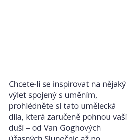
Chcete-li se inspirovat na nějaký
výlet spojený s uměním,
prohlédněte si tato umělecká
díla, která zaručeně pohnou vaší
duší – od Van Goghových
úžasných Slunečnic až po