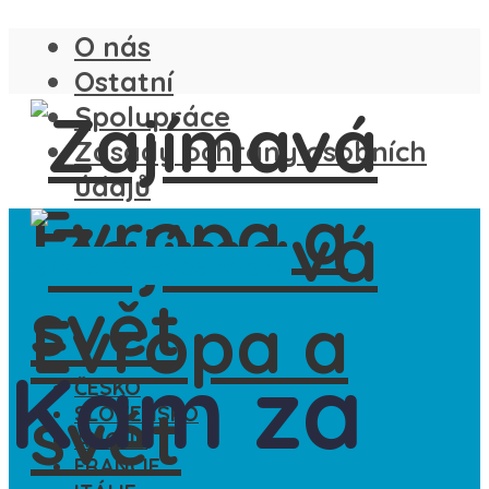
O nás
Ostatní
Spolupráce
Zásady ochrany osobních
údajů
Francie
Itálie
Španělsko
Kam za
ČESKO
SLOVENSKO
ANGLIE
FRANCIE