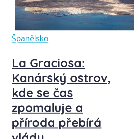
Španělsko
La Graciosa:
Kanárský ostrov,
kde se čas
zpomaluje a
příroda přebírá
vládu