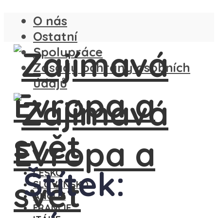
O nás
Ostatní
Spolupráce
Zásady ochrany osobních
údajů
Štítek:
ČESKO
SLOVENSKO
ANGLIE
FRANCIE