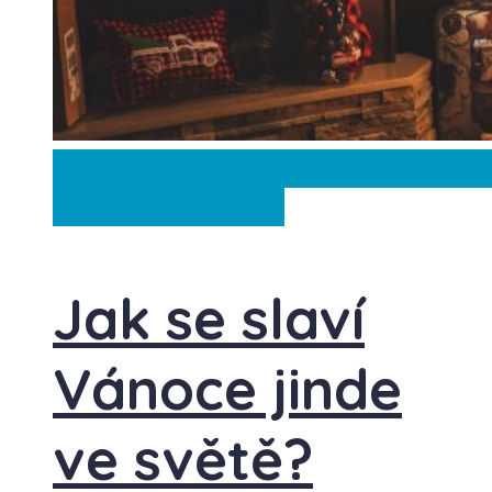
Anglie
Polsko
Rakousko
Řecko
Spoje
království
Ze světa
Jak se slaví
Vánoce jinde
ve světě?