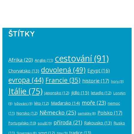
Please authorize your Instagram
account in the
plugin settings
.
ŠTÍTKY
cestování
(91)
Afrika
(20)
Anglie
(11)
dovolená
(49)
Egypt
(16)
Chorvatsko
(13)
evropa
(44)
Francie
(35)
historie
(17)
hory
(9)
Itálie
(75)
jídlo
(15)
japonsko
(12)
letadlo
(12)
Londýn
moře
(23)
Maďarsko
(14)
léto
(12)
nemoc
(9)
lyžování
(9)
Německo
(25)
Polsko
(17)
(11)
Norsko
(12)
památky
(8)
příroda
(21)
Rakousko
(13)
Rusko
Portugalsko
(10)
poušť
(9)
tradice
(13)
(11)
smrt
(12)
tipy
(9)
Slovensko
(8)