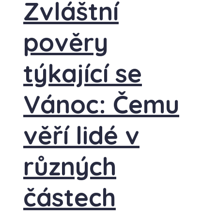
Zvláštní
pověry
týkající se
Vánoc: Čemu
věří lidé v
různých
částech