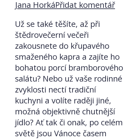
Jana Horká
Přidat komentář
Už se také těšíte, až při
štědrovečerní večeři
zakousnete do křupavého
smaženého kapra a zajíte ho
bohatou porcí bramborového
salátu? Nebo už vaše rodinné
zvyklosti nectí tradiční
kuchyni a volíte raději jiné,
možná objektivně chutnější
jídlo? Ať tak či onak, po celém
světě jsou Vánoce časem