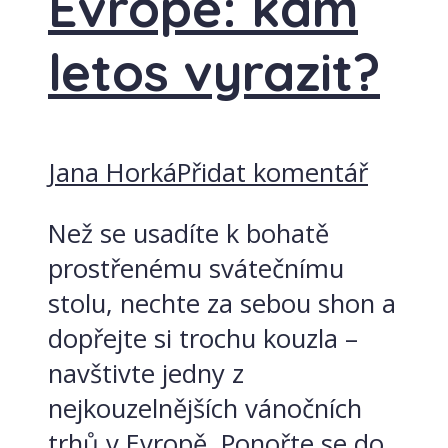
Evropě: kam
letos vyrazit?
Jana Horká
Přidat komentář
Než se usadíte k bohatě
prostřenému svátečnímu
stolu, nechte za sebou shon a
dopřejte si trochu kouzla –
navštivte jedny z
nejkouzelnějších vánočních
trhů v Evropě. Ponořte se do