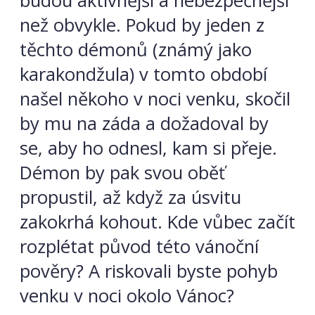
budou aktivnější a nebezpečnější
než obvykle. Pokud by jeden z
těchto démonů (známý jako
karakondžula) v tomto období
našel někoho v noci venku, skočil
by mu na záda a dožadoval by
se, aby ho odnesl, kam si přeje.
Démon by pak svou oběť
propustil, až když za úsvitu
zakokrhá kohout. Kde vůbec začít
rozplétat původ této vánoční
pověry? A riskovali byste pohyb
venku v noci okolo Vánoc?