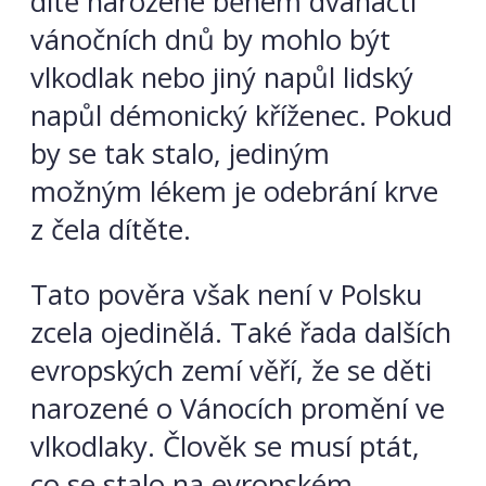
dítě narozené během dvanácti
vánočních dnů by mohlo být
vlkodlak nebo jiný napůl lidský
napůl démonický kříženec. Pokud
by se tak stalo, jediným
možným lékem je odebrání krve
z čela dítěte.
Tato pověra však není v Polsku
zcela ojedinělá. Také řada dalších
evropských zemí věří, že se děti
narozené o Vánocích promění ve
vlkodlaky. Člověk se musí ptát,
co se stalo na evropském