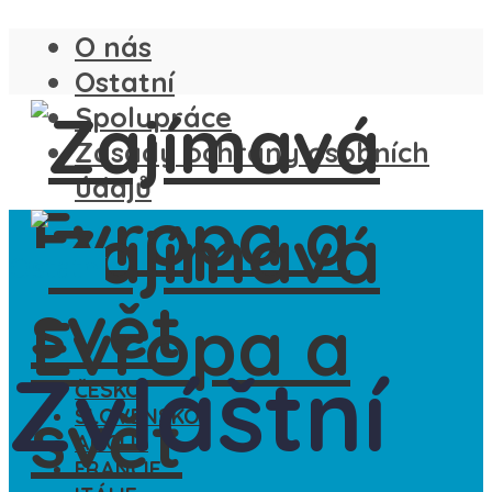
O nás
Ostatní
Spolupráce
Zásady ochrany osobních
údajů
Ostatní
Zvláštní
ČESKO
SLOVENSKO
ANGLIE
FRANCIE