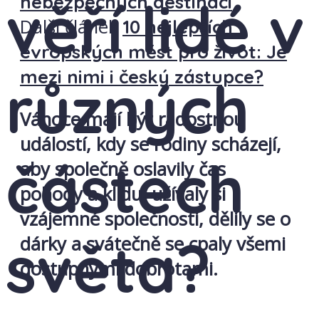
věří lidé v
nebezpečných destinací
Další článek
10 nejlepších
evropských měst pro život: Je
mezi nimi i český zástupce?
různých
Vánoce mají být radostnou
událostí, kdy se rodiny scházejí,
částech
aby společně oslavily čas
pohody a klidu, užívaly si
vzájemné společnosti, dělily se o
světa?
dárky a svátečně se cpaly všemi
dostupnými dobrotami.