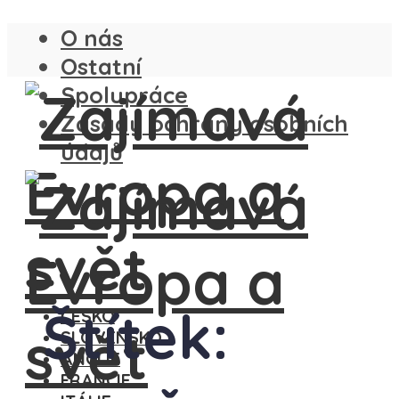
O nás
Ostatní
Spolupráce
Zásady ochrany osobních
údajů
Štítek:
ČESKO
SLOVENSKO
ANGLIE
FRANCIE