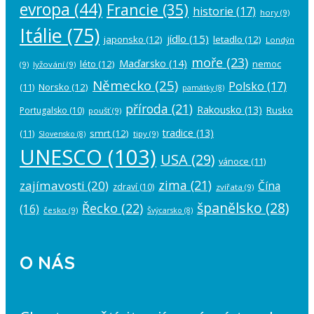
evropa
(44)
Francie
(35)
historie
(17)
hory
(9)
Itálie
(75)
jídlo
(15)
japonsko
(12)
letadlo
(12)
Londýn
moře
(23)
Maďarsko
(14)
léto
(12)
nemoc
(9)
lyžování
(9)
Německo
(25)
Polsko
(17)
(11)
Norsko
(12)
památky
(8)
příroda
(21)
Rakousko
(13)
Rusko
Portugalsko
(10)
poušť
(9)
tradice
(13)
(11)
smrt
(12)
tipy
(9)
Slovensko
(8)
UNESCO
(103)
USA
(29)
vánoce
(11)
zima
(21)
zajímavosti
(20)
Čína
zdraví
(10)
zvířata
(9)
španělsko
(28)
Řecko
(22)
(16)
česko
(9)
Švýcarsko
(8)
O NÁS