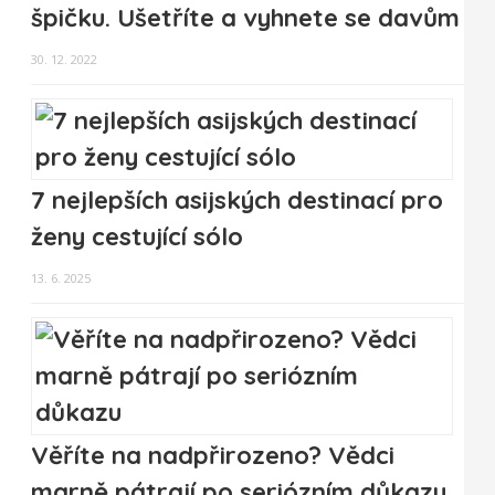
špičku. Ušetříte a vyhnete se davům
30. 12. 2022
7 nejlepších asijských destinací pro
ženy cestující sólo
13. 6. 2025
Věříte na nadpřirozeno? Vědci
marně pátrají po seriózním důkazu