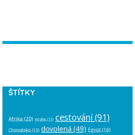
Instagram has returned empty data.
Please authorize your Instagram
account in the
plugin settings
.
ŠTÍTKY
cestování
(91)
Afrika
(20)
Anglie
(11)
dovolená
(49)
Egypt
(16)
Chorvatsko
(13)