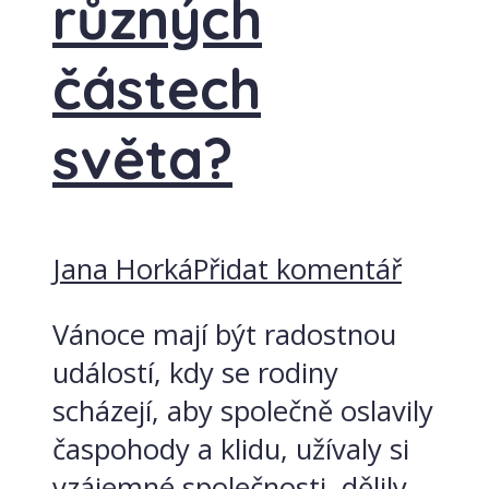
různých
částech
světa?
Jana Horká
Přidat komentář
Vánoce mají být radostnou
událostí, kdy se rodiny
scházejí, aby společně oslavily
časpohody a klidu, užívaly si
vzájemné společnosti, dělily