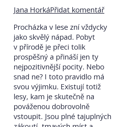
Jana Horká
Přidat komentář
Procházka v lese zní vždycky
jako skvělý nápad. Pobyt
v přírodě je přeci tolik
prospěšný a přináší jen ty
nejpozitivnější pocity. Nebo
snad ne? I toto pravidlo má
svou výjimku. Existují totiž
lesy, kam je skutečně na
pováženou dobrovolně
vstoupit. Jsou plné tajuplných
zákoutí, tmavých míst a