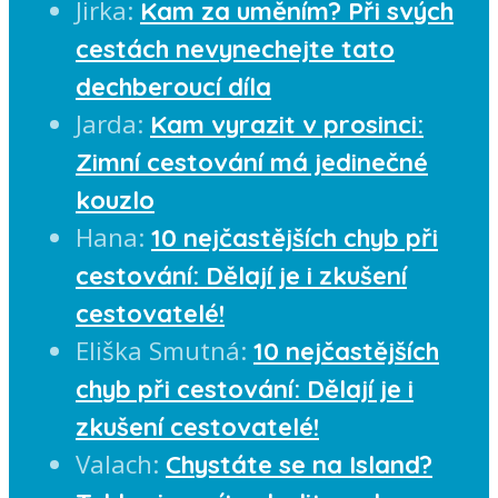
Jirka
:
Kam za uměním? Při svých
cestách nevynechejte tato
dechberoucí díla
Jarda
:
Kam vyrazit v prosinci:
Zimní cestování má jedinečné
kouzlo
Hana
:
10 nejčastějších chyb při
cestování: Dělají je i zkušení
cestovatelé!
Eliška Smutná
:
10 nejčastějších
chyb při cestování: Dělají je i
zkušení cestovatelé!
Valach
:
Chystáte se na Island?