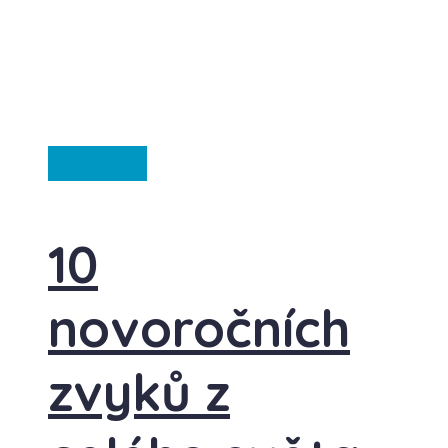
Ze světa
10
novoročních
zvyků z