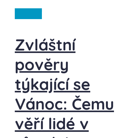
Ostatní
Zvláštní
pověry
týkající se
Vánoc: Čemu
věří lidé v