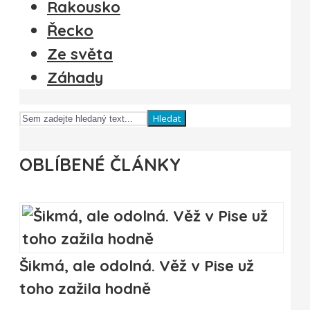
Rakousko
Řecko
Ze světa
Záhady
Hledat
OBLÍBENÉ ČLÁNKY
Šikmá, ale odolná. Věž v Pise už
toho zažila hodně