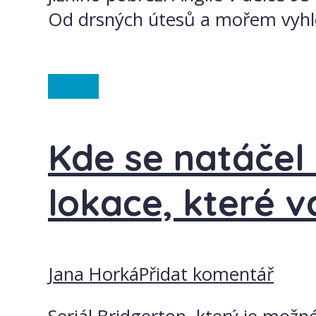
Od drsných útesů a mořem vyhlo
Anglie
Kde se natáčel
lokace, které vá
Jana Horká
Přidat komentář