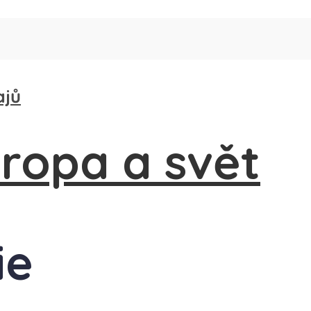
ajů
ie