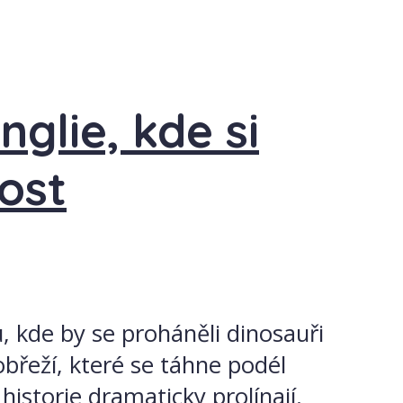
glie, kde si
ost
, kde by se proháněli dinosauři
obřeží, které se táhne podél
historie dramaticky prolínají.