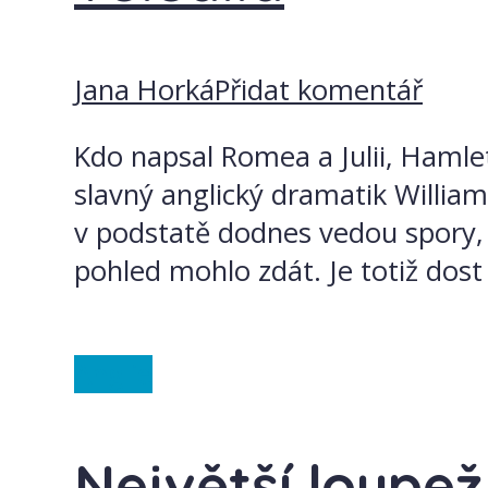
Jana Horká
Přidat komentář
Kdo napsal Romea a Julii, Hamlet
slavný anglický dramatik William
v podstatě dodnes vedou spory, 
pohled mohlo zdát. Je totiž dost
Anglie
Největší loupež