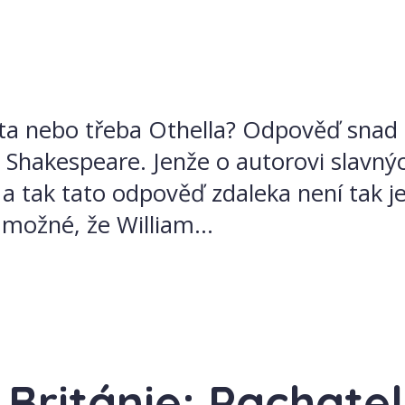
a nebo třeba Othella? Odpověď snad zn
 Shakespeare. Jenže o autorovi slavný
a tak tato odpověď zdaleka není tak je
 možné, že William...
 Británie: Pachatel