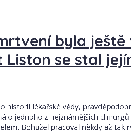
rtvení byla ještě v
t Liston se stal je
 o historii lékařské vědy, pravděpodob
edná o jednoho z nejznámějších chirurgů
pelem. Bohužel pracoval někdy až tak ry