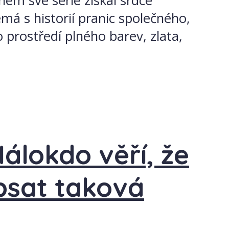
ěhem své série získal srdce
má s historií pranic společného,
o prostředí plného barev, zlata,
álokdo věří, že
psat taková