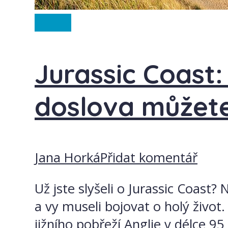
Anglie
Jurassic Coast:
doslova můžete
Jana Horká
Přidat komentář
Už jste slyšeli o Jurassic Coast
a vy museli bojovat o holý život.
jižního pobřeží Anglie v délce 95