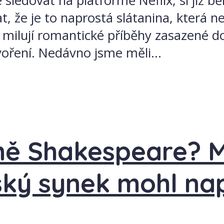
 sledovat na platformě Neflix, si již b
, že je to naprostá slátanina, která ne
i milují romantické příběhy zasazené d
oření. Nedávno jsme měli...
ně Shakespeare? M
ký synek mohl na