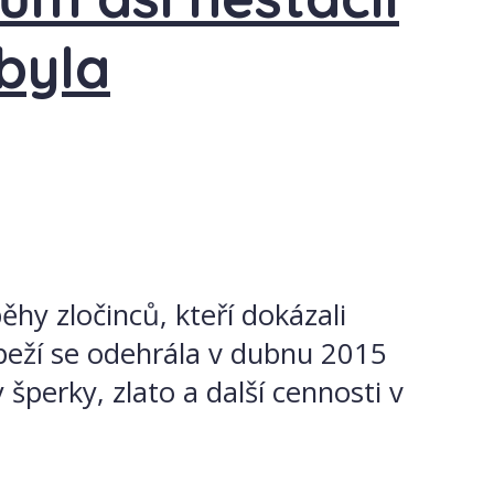
byla
ěhy zločinců, kteří dokázali
upeží se odehrála v dubnu 2015
perky, zlato a další cennosti v