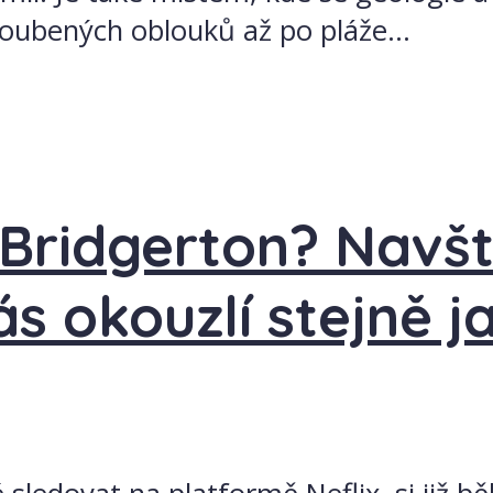
ubených oblouků až po pláže...
 Bridgerton? Navšt
s okouzlí stejně j