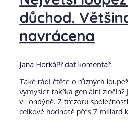
důchod. Většina
navrácena
Jana Horká
Přidat komentář
Také rádi čtěte o různých loupeží
vymyslet takřka geniální zločin?
v Londýně. Z trezoru společnosti
celkové hodnotě přes 7 miliard k