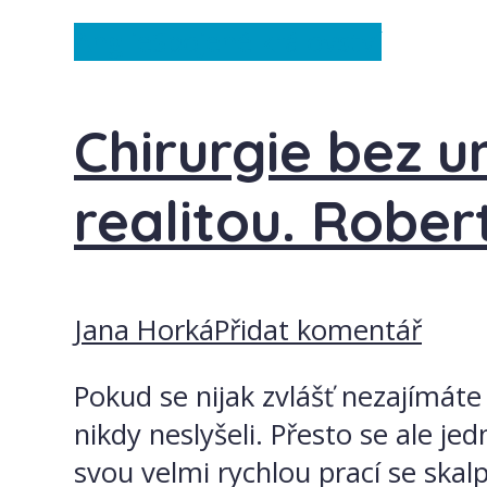
Anglie
Spojené království
Chirurgie bez um
realitou. Rober
Jana Horká
Přidat komentář
Pokud se nijak zvlášť nezajímáte
nikdy neslyšeli. Přesto se ale j
svou velmi rychlou prací se skal