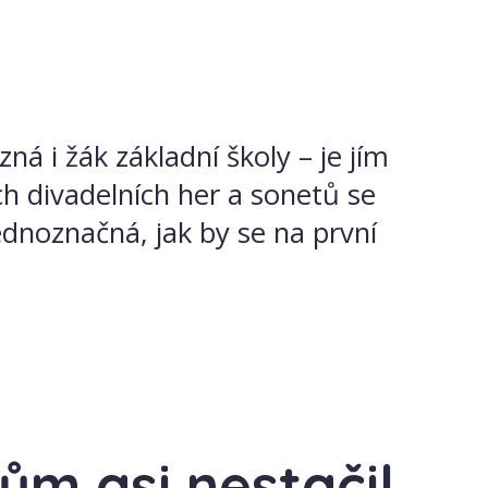
á i žák základní školy – je jím
ch divadelních her a sonetů se
dnoznačná, jak by se na první
ům asi nestačil