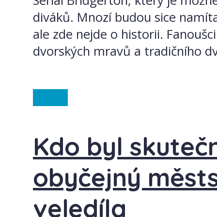
Seriál Bridgerton, který je možné
diváků. Mnozí budou sice namítat
ale zde nejde o historii. Fanoušc
dvorských mravů a tradičního dv
Anglie
Kdo byl skuteč
obyčejný městs
veledíla