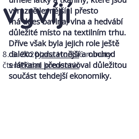
vyvíjí
výrazně levnější. I přesto
má dnes bavlna, vlna a hedvábí
důležité místo na textilním trhu.
Dříve však byla jejich role ještě
8. 3. 2020
Jana Horká
6 minuty
daleko podstatnější a obchod
čtení
Přidat komentář
s látkami představoval důležitou
součást tehdejší ekonomiky.