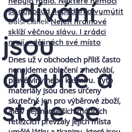
odívání
nebylo málo. Některé nemoci
se doposud nepodařilo vymýtit
Další článek
Nejen hrdinové
sklíží věčnou slávu. I zrádci
jsou
mají v dějinách své místo
Dnes už v obchodech příliš často
dlouhé a
nenajdeme oblečení z hedvábí,
pravé vlny nebo kašmíru. Tyto
materiály jsou dnes určeny
stále se
skutečně jen pro výběrové zboží,
ale v nejznámějších módních
řetězcích převzaly jejich místa
umělé látky a tkaniny, které jsou