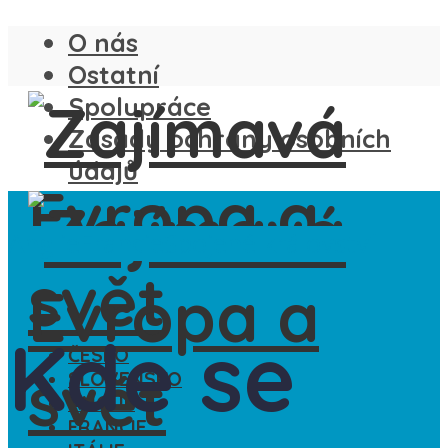
O nás
Ostatní
Spolupráce
Zásady ochrany osobních
údajů
Anglie
Francie
Spojené království
Kde se
ČESKO
SLOVENSKO
ANGLIE
FRANCIE