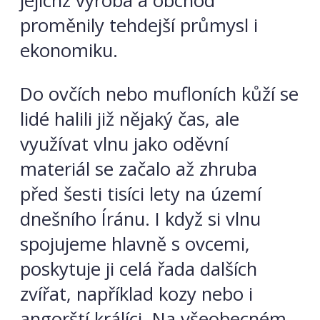
jejichž výroba a obchod
proměnily tehdejší průmysl i
ekonomiku.
Do ovčích nebo mufloních kůží se
lidé halili již nějaký čas, ale
využívat vlnu jako oděvní
materiál se začalo až zhruba
před šesti tisíci lety na území
dnešního Íránu. I když si vlnu
spojujeme hlavně s ovcemi,
poskytuje ji celá řada dalších
zvířat, například kozy nebo i
angorští králíci. Na všeobecném