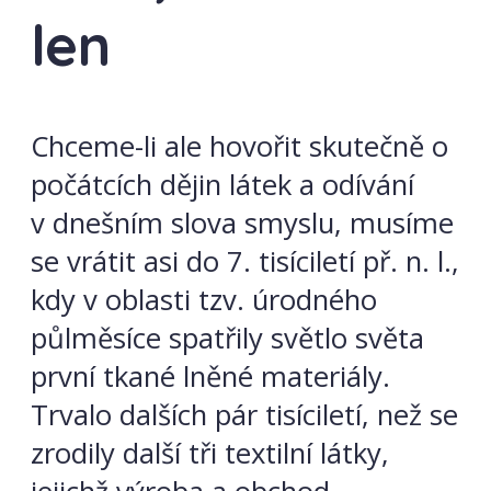
len
Chceme-li ale hovořit skutečně o
počátcích dějin látek a odívání
v dnešním slova smyslu, musíme
se vrátit asi do 7. tisíciletí př. n. l.,
kdy v oblasti tzv. úrodného
půlměsíce spatřily světlo světa
první tkané lněné materiály.
Trvalo dalších pár tisíciletí, než se
zrodily další tři textilní látky,