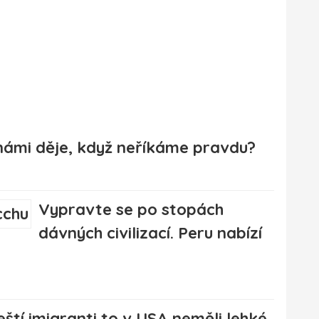
 námi děje, když neříkáme pravdu?
Vypravte se po stopách
dávných civilizací. Peru nabízí
eští imigranti to v USA neměli lehké.