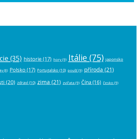
 the
plugin settings
.
Itálie
(75)
cie
(35)
historie
(17)
japonsko
hory
(9)
příroda
(21)
Polsko
(17)
Portugalsko
(10)
poušť
(9)
ky
(8)
zima
(21)
ti
(20)
Čína
(16)
zdraví
(10)
zvířata
(9)
česko
(9)