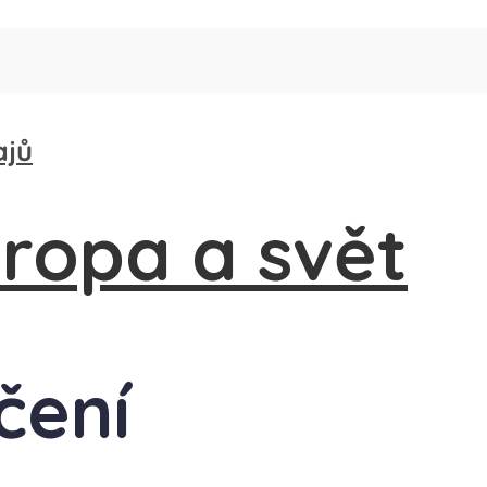
ajů
čení