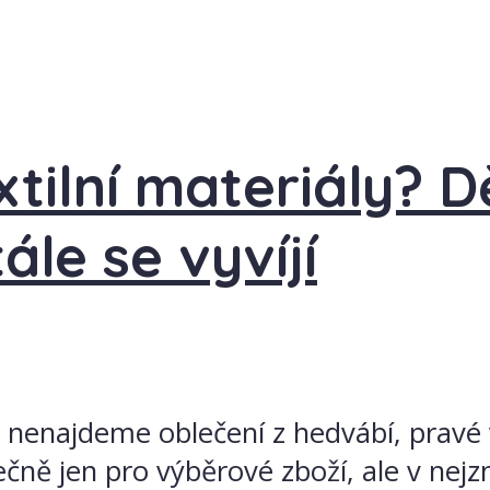
xtilní materiály? D
ále se vyvíjí
o nenajdeme oblečení z hedvábí, pravé
ečně jen pro výběrové zboží, ale v nej