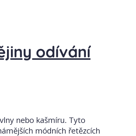
ějiny odívání
 vlny nebo kašmíru. Tyto
známějších módních řetězcích