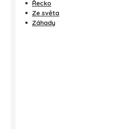
Řecko
Ze světa
Záhady