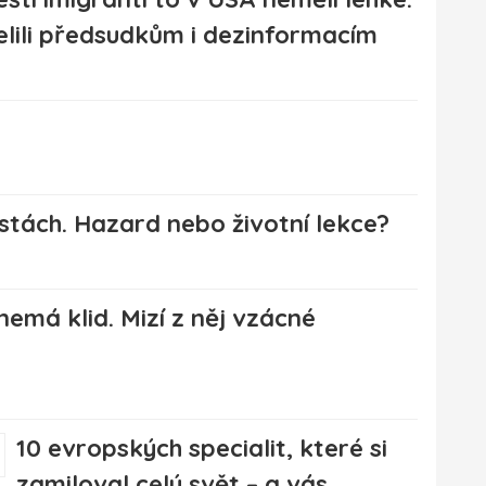
elili předsudkům i dezinformacím
stách. Hazard nebo životní lekce?
emá klid. Mizí z něj vzácné
10 evropských specialit, které si
zamiloval celý svět – a vás