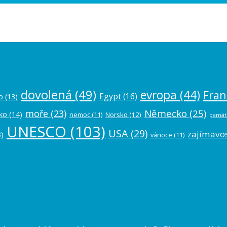
ease authorize your Instagram account in
dovolená
(49)
evropa
(44)
Fran
Egypt
(16)
o
(13)
Německo
(25)
moře
(23)
ko
(14)
nemoc
(11)
Norsko
(12)
památ
UNESCO
(103)
USA
(29)
zajímavos
)
vánoce
(11)