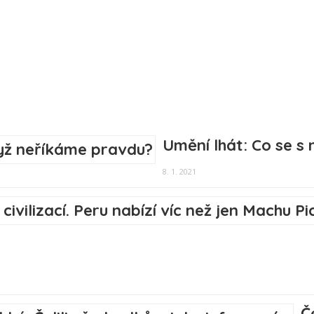
Umění lhát: Co se s
8. 1. 2021
Č