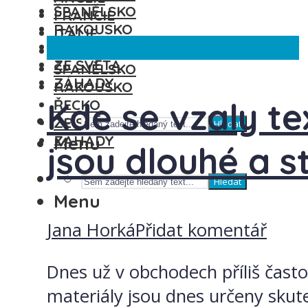
ŠPANĚLSKO
FRANCIE
RAKOUSKO
ITÁLIE
Anglie
Francie
Spojené království
ŘECKO
MAĎARSKO
ZE SVĚTA
ŠPANĚLSKO
ZÁHADY
RAKOUSKO
Kde se vzaly te
ŘECKO
ZE SVĚTA
Hledat
ZÁHADY
Menu
jsou dlouhé a st
Hledat
Menu
Jana Horká
Přidat komentář
Dnes už v obchodech příliš čast
materiály jsou dnes určeny skut