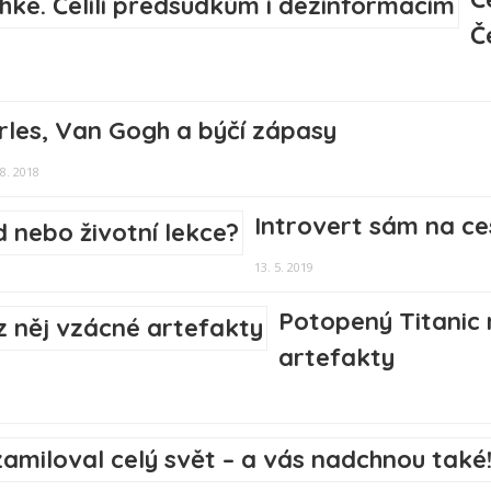
Č
rles, Van Gogh a býčí zápasy
 8. 2018
Introvert sám na ce
13. 5. 2019
Potopený Titanic n
artefakty