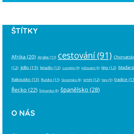
Instagram has returned empty data. Pl
ŠTÍTKY
cestování
(91)
Afrika
(20)
Chorvatsk
Anglie
(11)
jídlo
(15)
Maďars
(12)
letadlo
(12)
léto
(12)
Londýn
(9)
lyžování
(9)
Rakousko
(13)
tradice
(13
Rusko
(11)
smrt
(12)
tipy
(9)
Slovensko
(8)
španělsko
(28)
Řecko
(22)
Švýcarsko
(8)
O NÁS