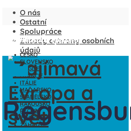
O nás
Ostatní
Spolupráce
Zásady ochrany osobních
údajů
ČESKO
SLOVENSKO
ANGLIE
Ostatní
FRANCIE
ITÁLIE
MAĎARSKO
ŠPANĚLSKO
Regensbu
RAKOUSKO
ŘECKO
ZE SVĚTA
ZÁHADY