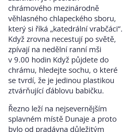
chrámového mezinárodně
věhlasného chlapeckého sboru,
který si říká „katedrální vrabčáci“.
Když zrovna necestují po světě,
zpívají na nedělní ranní mši
v 9.00 hodin Když půjdete do
chrámu, hledejte sochu, o které
se tvrdí, že je jedinou plastikou
ztvárňující ďáblovu babičku.
Řezno leží na nejsevernějším
splavném místě Dunaje a proto
bylo od pradávna důležitým