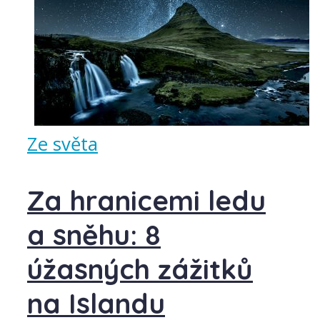
Ze světa
Za hranicemi ledu
a sněhu: 8
úžasných zážitků
na Islandu