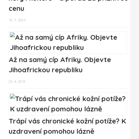
cenu
10. 7. 2025
Až na samý cíp Afriky. Objevte
Jihoafrickou republiku
23. 4. 2019
Trápí vás chronické kožní potíže? K
uzdravení pomohou lázně