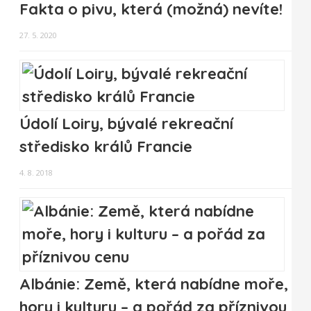
Fakta o pivu, která (možná) nevíte!
27. 5. 2020
Údolí Loiry, bývalé rekreační
středisko králů Francie
4. 8. 2018
Albánie: Země, která nabídne moře,
hory i kulturu – a pořád za příznivou