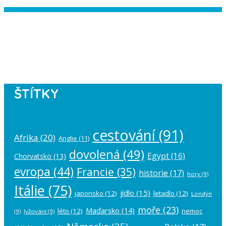
Instagram has returned empty data.
Please authorize your Instagram
account in the
plugin settings
.
ŠTÍTKY
cestování
(91)
Afrika
(20)
Anglie
(11)
dovolená
(49)
Egypt
(16)
Chorvatsko
(13)
evropa
(44)
Francie
(35)
historie
(17)
hory
(9)
Itálie
(75)
jídlo
(15)
japonsko
(12)
letadlo
(12)
Londýn
moře
(23)
Maďarsko
(14)
léto
(12)
nemoc
(9)
lyžování
(9)