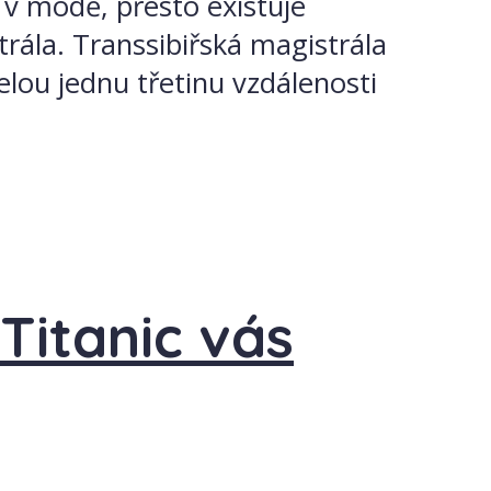
 v módě, přesto existuje
trála. Transsibiřská magistrála
celou jednu třetinu vzdálenosti
Titanic vás