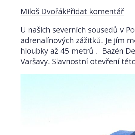
Miloš Dvořák
Přidat komentář
U našich severních sousedů v Po
adrenalínových zážitků. Je jím 
hloubky až 45 metrů . Bazén Dee
Varšavy. Slavnostní otevření tét