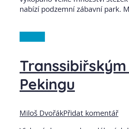
nabízí podzemní zábavní park. Má 
Ostatní
Transsibiřským
Pekingu
Miloš Dvořák
Přidat komentář