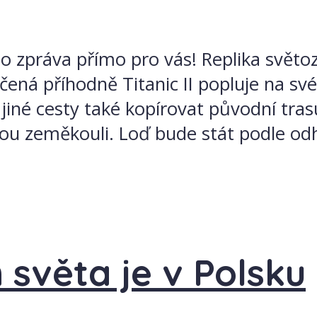
 tato zpráva přímo pro vás! Replika svět
ačená příhodně Titanic II popluje na sv
iné cesty také kopírovat původní tr
lou zeměkouli. Loď bude stát podle od
 světa je v Polsku