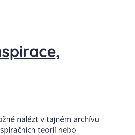
spirace,
možné nalézt v tajném archívu
spiračních teorií nebo