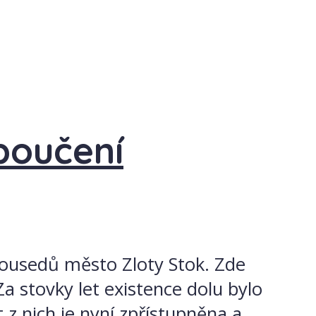
 poučení
 sousedů město Zloty Stok. Zde
Za stovky let existence dolu bylo
z nich je nyní zpřístupněna a