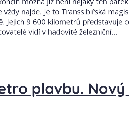
ončin možná již není nějaký ten pátek
e vždy najde. Je to Transsibiřská magis
ětě. Jejich 9 600 kilometrů představuje 
atelé vidí v hadovité železniční...
etro plavbu. Nový 