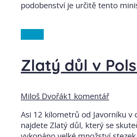
podobenství je určitě tento min
Polsko
Zlatý důl v Pol
Miloš Dvořák
1 komentář
Asi 12 kilometrů od Javorníku v 
najdete Zlatý důl, který se skute
vykopáno velké množství stezek 