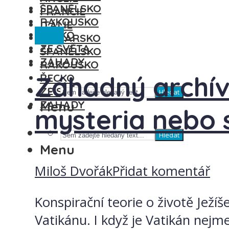
ŠPANĚLSKO
FRANCIE
RAKOUSKO
ITÁLIE
Itálie
ŘECKO
MAĎARSKO
ZE SVĚTA
ŠPANĚLSKO
ZÁHADY
RAKOUSKO
Záhadný archív
ŘECKO
ZE SVĚTA
Hledat
ZÁHADY
Menu
mysteria nebo 
Hledat
Menu
Miloš Dvořák
Přidat komentář
Konspirační teorie o životě Ježí
Vatikánu. I když je Vatikán nejm