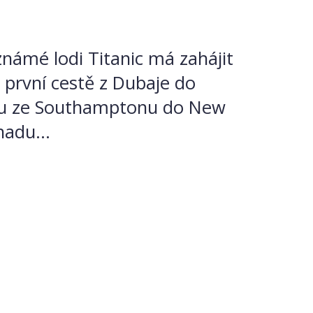
oznámé lodi Titanic má zahájit
é první cestě z Dubaje do
asu ze Southamptonu do New
hadu...