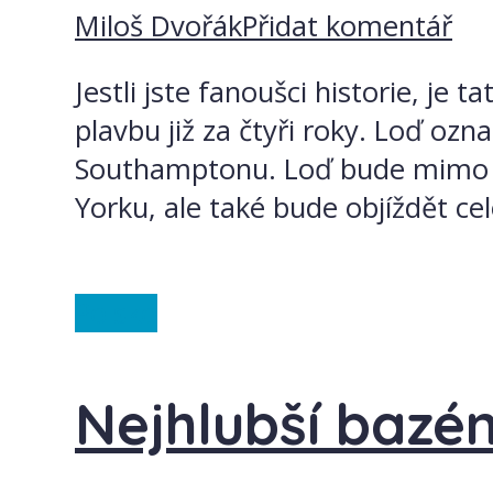
Miloš Dvořák
Přidat komentář
Jestli jste fanoušci historie, je
plavbu již za čtyři roky. Loď ozn
Southamptonu. Loď bude mimo j
Yorku, ale také bude objíždět ce
Polsko
Nejhlubší bazén