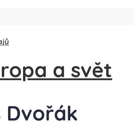
ajů
š Dvořák