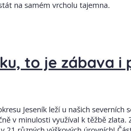
istát na samém vrcholu tajemna.
sku, to je zábava i
okresu Jeseník leží u našich severních
čně v minulosti využíval k těžbě zlata. 
v 21 různých výškových úrovních! Část 