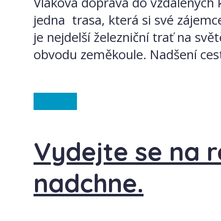
Vlaková doprava do vzdálených k
jedna trasa, která si své zájemc
je nejdelší železniční trať na sv
obvodu zeměkoule. Nadšení cestov
Ostatní
Vydejte se na r
nadchne.