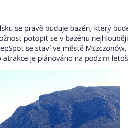
lsku se právě buduje bazén, který bud
možnost potopit se v bazénu nejhlouběj
pSpot se staví ve městě Mszczonów, le
o atrakce je plánováno na podzim letoš