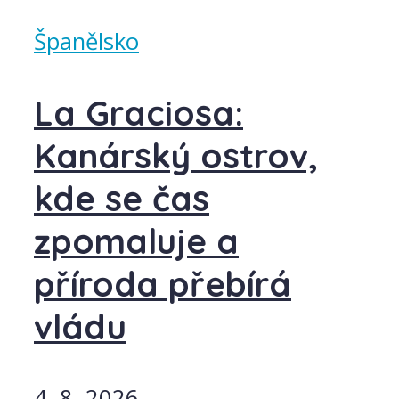
Španělsko
La Graciosa:
Kanárský ostrov,
kde se čas
zpomaluje a
příroda přebírá
vládu
4. 8. 2026