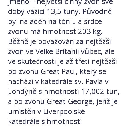
jméno – největší činný zvon své
doby vážící 13,5 tuny. Původně
byl naladěn na tón E a srdce
zvonu má hmotnost 203 kg.
Běžně je považován za nejtěžší
zvon ve Velké Británii vůbec, ale
ve skutečnosti je až třetí nejtěžší
po zvonu Great Paul, který se
nachází v katedrále sv. Pavla v
Londýně s hmotností 17,002 tun,
a po zvonu Great George, jenž je
umístěn v Liverpoolské
katedrále s hmotností