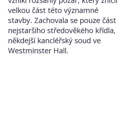
vznikl rozsáhlý požár, který zničil
velkou část této významné
stavby. Zachovala se pouze část
nejstaršího středověkého křídla,
někdejší kancléřský soud ve
Westminster Hall.