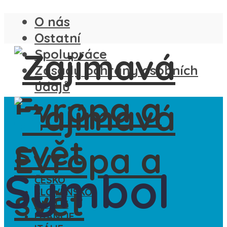
O nás
Ostatní
Spolupráce
Zásady ochrany osobních
údajů
Anglie
Symbol
ČESKO
SLOVENSKO
ANGLIE
FRANCIE