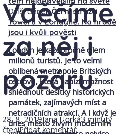
Vděčíme
těm nejděsivějším na světě
Další článek
Černí strážci
Toweru v Londýně. Na hradě
jsou i kvůli pověsti
za něj i
Londýn je každoročně cílem
milionů turistů. Je to velmi
požáru
oblíbená metropole Britských
ostrovů, která nabízí možnost
shlédnout desítky historických
památek, zajímavých míst a
netradičních atrakcí. A i když je
28. 8. 2019
Jana Horká
3 minuty
dnes město živým moderním
čtení
Přidat komentář
velkoměstem, přesto nejvíce