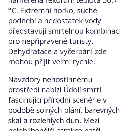
naměřena rekordní teplota 56,7
°C. Extrémní horko, suché
podnebí a nedostatek vody
představují smrtelnou kombinaci
pro nepřipravené turisty.
Dehydratace a vyčerpání zde
mohou přijít velmi rychle.
Navzdory nehostinnému
prostředí nabízí Údolí smrti
fascinující přírodní scenérie v
podobě solných plání, barevných
skal a rozlehlých dun. Mezi
nejoblíbenější atrakce patří