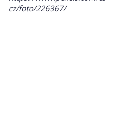
cz/foto/226367/