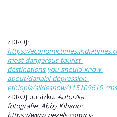
ZDROJ:
https://economictimes.indiatimes.c
most-dangerous-tourist-
destinations-you-should-know-
about/danakil-depression-
ethiopia/slideshow/115109610.cm
ZDROJ obrázku:
Autor/ka
fotografie: Abby Kihano:
https://www.pexels.com/cs-