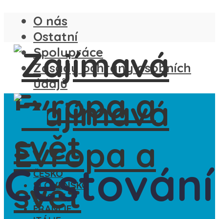
O nás
Ostatní
Spolupráce
Zásady ochrany osobních
údajů
Ostatní
Cestování
ČESKO
SLOVENSKO
ANGLIE
FRANCIE