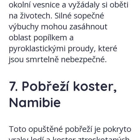
okolní vesnice a vyžádaly si oběti
na životech. Silné sopečné
výbuchy mohou zasáhnout
oblast popílkem a
pyroklastickými proudy, které
jsou smrtelně nebezpečné.
7. Pobřeží koster,
Namibie
Toto opuštěné pobřeží je pokryto
vraky lodí a koster ztroskotaných