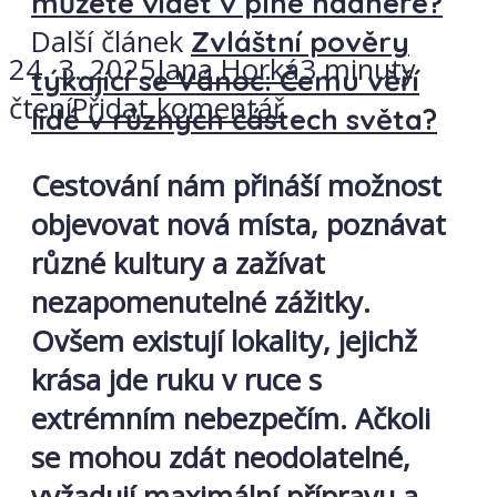
můžete vidět v plné nádheře?
Další článek
Zvláštní pověry
24. 3. 2025
Jana Horká
3 minuty
týkající se Vánoc: Čemu věří
čtení
Přidat komentář
lidé v různých částech světa?
Cestování nám přináší možnost
objevovat nová místa, poznávat
různé kultury a zažívat
nezapomenutelné zážitky.
Ovšem existují lokality, jejichž
krása jde ruku v ruce s
extrémním nebezpečím. Ačkoli
se mohou zdát neodolatelné,
vyžadují maximální přípravu a