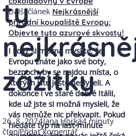
ty
čokoládovny v Evropě
Další článek
Nejkrásnější
přírodní koupaliště Evropy:
Objevte tyto azurové skvosty!
nejkrásněj
I když si možná myslíte, že
Evropu znáte jako své boty,
zážitky
bezpochyby se najdou místa, o
kterých jste ještě neslyšeli. A
dokonce i ve staré dobré Itálii,
kde už jste si možná mysleli, že
vás nemůže nic překvapit. Pokud
26. 8. 2024
Jana Horká
4 minuty
hledáte typ na last-minute
čtení
Přidat komentář
dovolenou, kde na vás ještě čeká