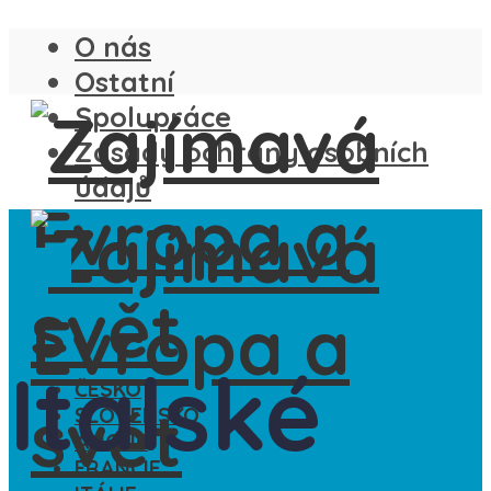
O nás
Ostatní
Spolupráce
Zásady ochrany osobních
údajů
Itálie
Italské
ČESKO
SLOVENSKO
ANGLIE
FRANCIE