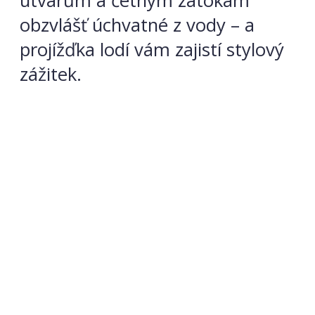
útvarům a četným zátokám
obzvlášť úchvatné z vody – a
projížďka lodí vám zajistí stylový
zážitek.