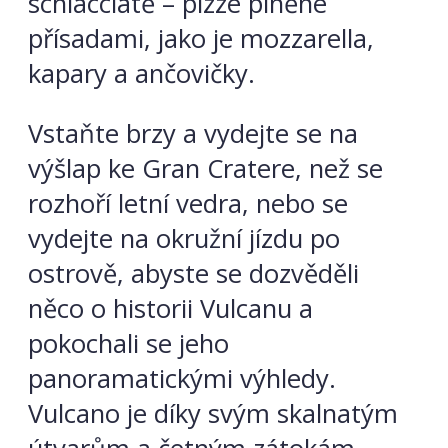
schiacciatě – pizze plněné
přísadami, jako je mozzarella,
kapary a ančovičky.
Vstaňte brzy a vydejte se na
výšlap ke Gran Cratere, než se
rozhoří letní vedra, nebo se
vydejte na okružní jízdu po
ostrově, abyste se dozvěděli
něco o historii Vulcanu a
pokochali se jeho
panoramatickými výhledy.
Vulcano je díky svým skalnatým