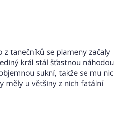
o z tanečníků se plameny začaly
 Jediný král stál šťastnou náhodou
 objemnou sukní, takže se mu nic
y měly u většiny z nich fatální