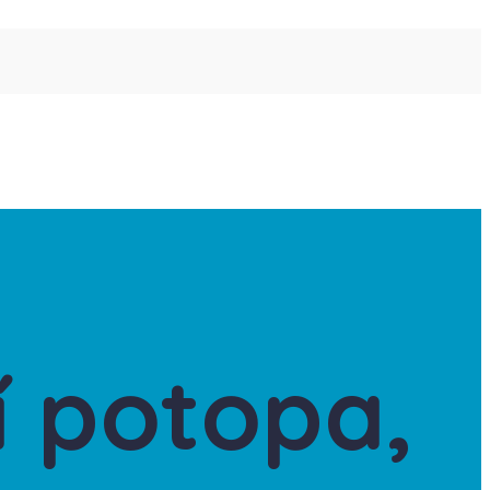
í potopa,