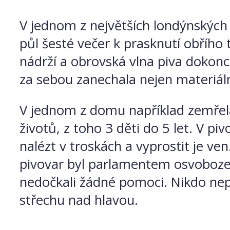
V jednom z největších londýnských
půl šesté večer k prasknutí obřího
nádrží a obrovská vlna piva dokonc
za sebou zanechala nejen materiáln
V jednom z domu například zemřela
životů, z toho 3 děti do 5 let. V pi
nalézt v troskách a vyprostit je ve
pivovar byl parlamentem osvobozen o
nedočkali žádné pomoci. Nikdo nepo
střechu nad hlavou.