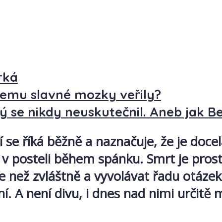
rká
emu slavné mozky veřily?
 se nikdy neuskutečnil. Aneb jak Be
í se říká běžně a naznačuje, že je doc
ě v posteli během spánku. Smrt je pro
e než zvláštně a vyvolávat řadu otázek
ní. A není divu, i dnes nad nimi určitě