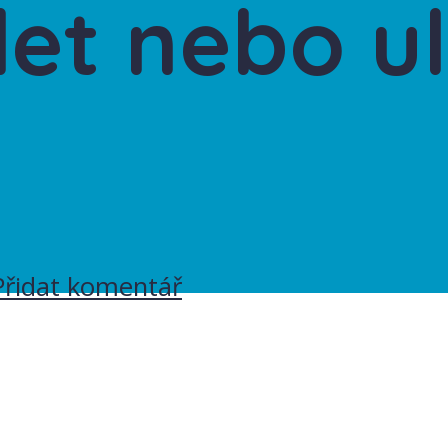
let nebo u
Přidat komentář