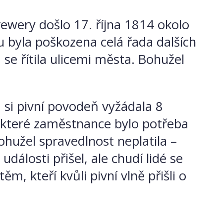
ewery došlo 17. října 1814 okolo
u byla poškozena celá řada dalších
se řítila ulicemi města. Bohužel
 si pivní povodeň vyžádala 8
v některé zaměstnance bylo potřeba
ohužel spravedlnost neplatila –
álosti přišel, ale chudí lidé se
 kteří kvůli pivní vlně přišli o