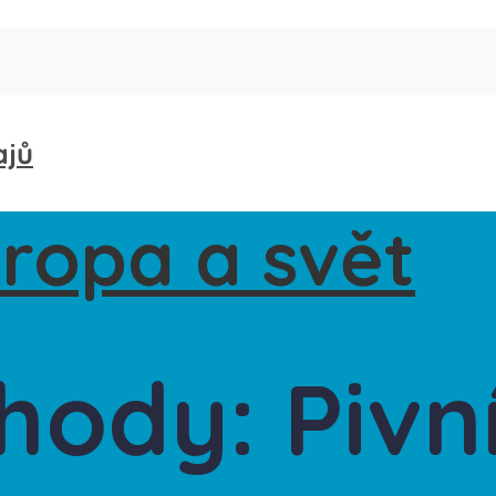
ajů
hody: Pivn