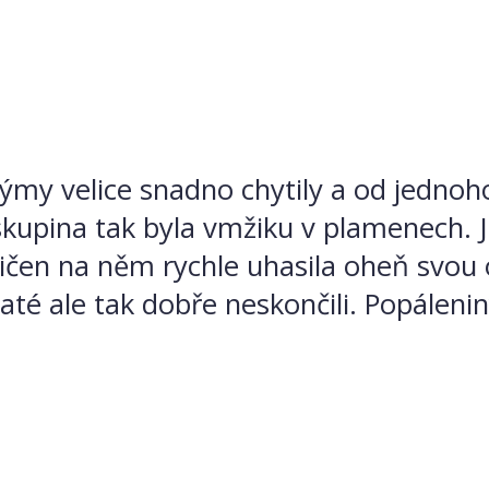
ýmy velice snadno chytily a od jednoh
lá skupina tak byla vmžiku v plamenech.
tičen na něm rychle uhasila oheň svou
até ale tak dobře neskončili. Popálenin