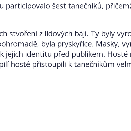
u participovalo šest tanečníků, přičemž
stvoření z lidových bájí. Ty byly vyro
pohromadě, byla pryskyřice. Masky, vy
k jejich identitu před publikem. Hosté
lí hosté přistoupili k tanečníkům velm