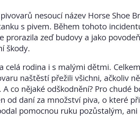
 pivovarů nesoucí název Horse Shoe Br
 tanku s pivem. Během tohoto incident
e prorazila zeď budovy a jako povodeň 
í škody.
 celá rodina i s malými dětmi. Celkem
vovaru naštěstí přežili všichni, ačkoli
n. A co nějaké odškodnění? Pro chudé b
d daní za množství piva, o které při ud
dal pomocnou ruku pozůstalým, ani těm,