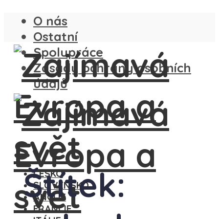
O nás
Ostatní
Spolupráce
Zásady ochrany osobních
údajů
Štítek:
ČESKO
SLOVENSKO
ANGLIE
FRANCIE