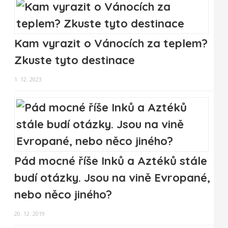
Kam vyrazit o Vánocích za teplem?
Zkuste tyto destinace
1. 12. 2023
Pád mocné říše Inků a Aztéků stále
budí otázky. Jsou na vině Evropané,
nebo něco jiného?
20. 12. 2019