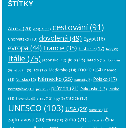
ŠTÍTKY
cestování
(91)
Afrika
(20)
Anglie
(11)
dovolená
(49)
Egypt
(16)
Chorvatsko
(13)
evropa
(44)
Francie
(35)
historie
(17)
hory
(9)
Itálie
(75)
jídlo
(15)
japonsko
(12)
letadlo
(12)
Londýn
moře
(24)
Maďarsko
(14)
léto
(12)
nemoc
(9)
lyžování
(9)
Německo
(25)
Polsko
(17)
(11)
Norsko
(12)
památky
(8)
příroda
(21)
Rakousko
(13)
Rusko
Portugalsko
(10)
poušť
(9)
tradice
(13)
(11)
smrt
(12)
tipy
(9)
Slovensko
(8)
UNESCO
(103)
USA
(29)
vánoce
(11)
zima
(21)
zajímavosti
(20)
Čína
zdraví
(10)
zvířata
(9)