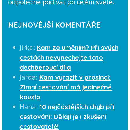
odpoledne podívat po celém světě.
NEJNOVĚJŠÍ KOMENTÁŘE
Jirka
:
Kam za uměním? Při svých
cestách nevynechejte tato
dechberoucí díla
Jarda
:
Kam vyrazit v prosinci:
Zimní cestování má jedinečné
kouzlo
Hana
:
10 nejčastějších chyb při
cestování: Dělají je i zkušení
cestovatelé!