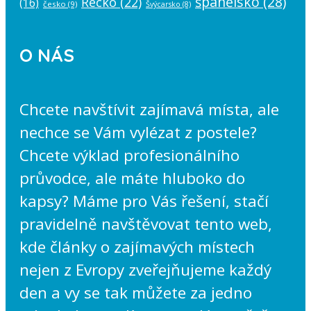
španělsko
(28)
Řecko
(22)
(16)
česko
(9)
Švýcarsko
(8)
O NÁS
Chcete navštívit zajímavá místa, ale
nechce se Vám vylézat z postele?
Chcete výklad profesionálního
průvodce, ale máte hluboko do
kapsy? Máme pro Vás řešení, stačí
pravidelně navštěvovat tento web,
kde články o zajímavých místech
nejen z Evropy zveřejňujeme každý
den a vy se tak můžete za jedno