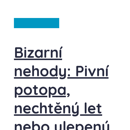
Anglie
Francie
Bizarní
nehody: Pivní
potopa,
nechtěný let
nebo ulepený