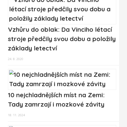
Vzhůru do oblak: Da Vinciho létací
stroje předčily svou dobu a položily
základy letectví
24. 8. 2020
10 nejchladnějších míst na Zemi:
Tady zamrzají i mozkové závity
18. 11. 2024