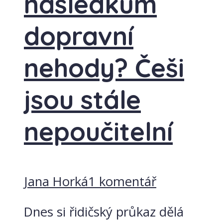
následkům
dopravní
nehody? Češi
jsou stále
nepoučitelní
Jana Horká
1 komentář
Dnes si řidičský průkaz dělá