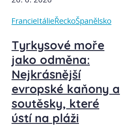
Francie
Itálie
Řecko
Španělsko
Tyrkysové moře
jako odměna:
Nejkrásnější
evropské kaňony a
soutěsky, které
ústí na pláži