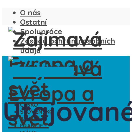
O nás
Ostatní
Spolupráce
Zásady ochrany osobních
údajů
Francie
Ostatní
Řecko
Utajovan
ČESKO
SLOVENSKO
ANGLIE
FRANCIE