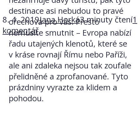
destinace asi nebudou to pravé
8. 4. 2019
Jana Horká
3 minuty čtení
1
ořechová pro vás. Přesto
komentář
nemusíte smutnit – Evropa nabízí
řadu utajených klenotů, které se
v kráse rovnají Římu nebo Paříži,
ale ani zdaleka nejsou tak zoufale
přelidněné a zprofanované. Tyto
prázdniny vyrazte za klidem a
pohodou.