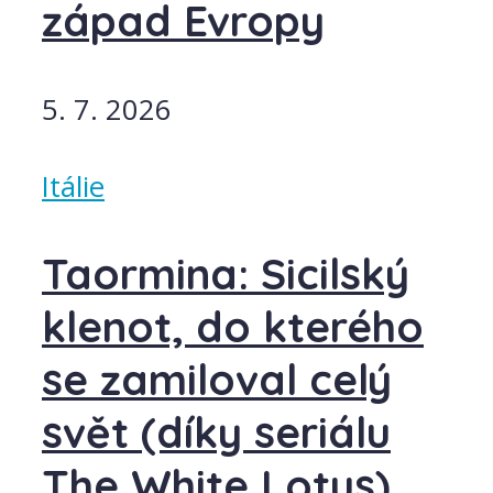
západ Evropy
5. 7. 2026
Itálie
Taormina: Sicilský
klenot, do kterého
se zamiloval celý
svět (díky seriálu
The White Lotus)