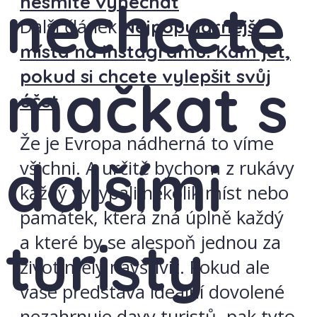
nechcete
nesmíte vynechat
Další článek
Nejpopulárnější
místa na Instagramu. Kam jet,
pokud si chcete vylepšit svůj
mačkat s
účet
Že je Evropa nádherná to víme
dalšími
všichni. A určitě bychom z rukávy
každý vysypali několik míst nebo
památek, která zná úplně každý
turisty
a které by se alespoň jednou za
život měly navštívit. Pokud ale
vaše představa ideální dovolené
nezahrnuje davy turistů, pak tyto