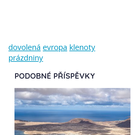
dovolená
evropa
klenoty
prázdniny
PODOBNÉ PŘÍSPĚVKY