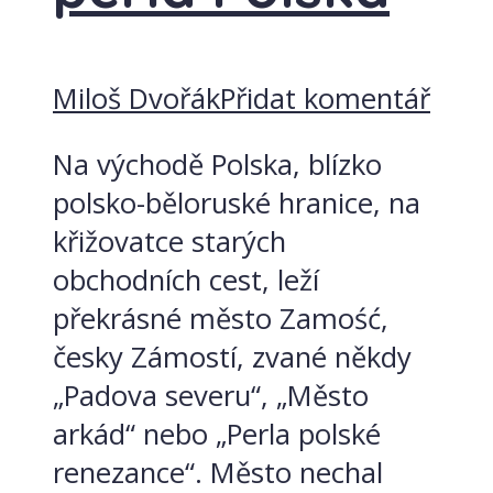
Miloš Dvořák
Přidat komentář
Na východě Polska, blízko
polsko-běloruské hranice, na
křižovatce starých
obchodních cest, leží
překrásné město Zamość,
česky Zámostí, zvané někdy
„Padova severu“, „Město
arkád“ nebo „Perla polské
renezance“. Město nechal