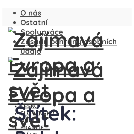
O nás
Ostatní
Spolupráce
Zásady ochrany osobních
údajů
Štítek:
ČESKO
SLOVENSKO
ANGLIE
FRANCIE