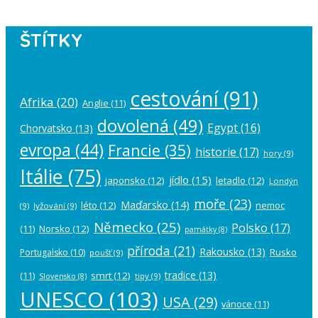
ŠTÍTKY
cestování
(91)
Afrika
(20)
Anglie
(11)
dovolená
(49)
Egypt
(16)
Chorvatsko
(13)
evropa
(44)
Francie
(35)
historie
(17)
hory
(9)
Itálie
(75)
jídlo
(15)
japonsko
(12)
letadlo
(12)
Londýn
moře
(23)
Maďarsko
(14)
léto
(12)
nemoc
(9)
lyžování
(9)
Německo
(25)
Polsko
(17)
(11)
Norsko
(12)
památky
(8)
příroda
(21)
Rakousko
(13)
Rusko
Portugalsko
(10)
poušť
(9)
tradice
(13)
(11)
smrt
(12)
tipy
(9)
Slovensko
(8)
UNESCO
(103)
USA
(29)
vánoce
(11)