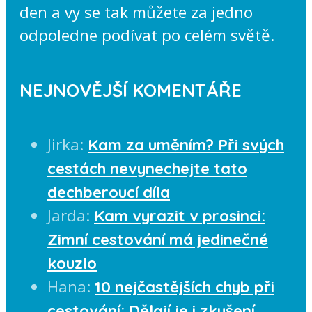
den a vy se tak můžete za jedno
odpoledne podívat po celém světě.
NEJNOVĚJŠÍ KOMENTÁŘE
Jirka
:
Kam za uměním? Při svých
cestách nevynechejte tato
dechberoucí díla
Jarda
:
Kam vyrazit v prosinci:
Zimní cestování má jedinečné
kouzlo
Hana
:
10 nejčastějších chyb při
cestování: Dělají je i zkušení