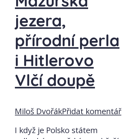
Mazurská
jezera,
přírodní perla
i Hitlerovo
Vlčí doupě
Miloš Dvořák
Přidat komentář
I když je Polsko státem