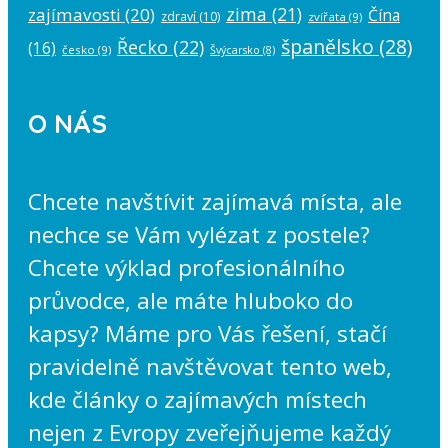
zima
(21)
zajímavosti
(20)
Čína
zdraví
(10)
zvířata
(9)
španělsko
(28)
Řecko
(22)
(16)
česko
(9)
Švýcarsko
(8)
O NÁS
Chcete navštívit zajímavá místa, ale
nechce se Vám vylézat z postele?
Chcete výklad profesionálního
průvodce, ale máte hluboko do
kapsy? Máme pro Vás řešení, stačí
pravidelně navštěvovat tento web,
kde články o zajímavých místech
nejen z Evropy zveřejňujeme každý