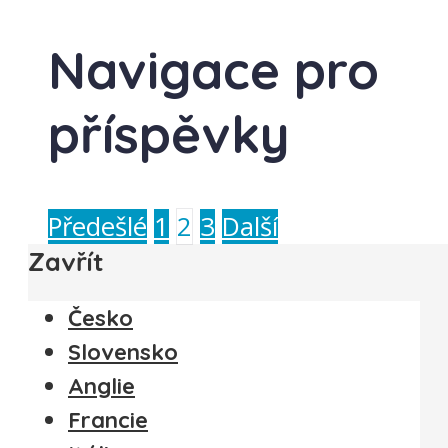
Navigace pro
příspěvky
Předešlé
1
2
3
Další
Zavřít
Česko
Slovensko
Anglie
Francie