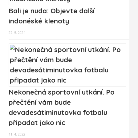
Bali je nuda: Objevte další
indonéské klenoty
27. 5. 2024
Nekonečná sportovní utkání. Po
přečtění vám bude
devadesátiminutovka fotbalu
připadat jako nic
11. 4. 2022