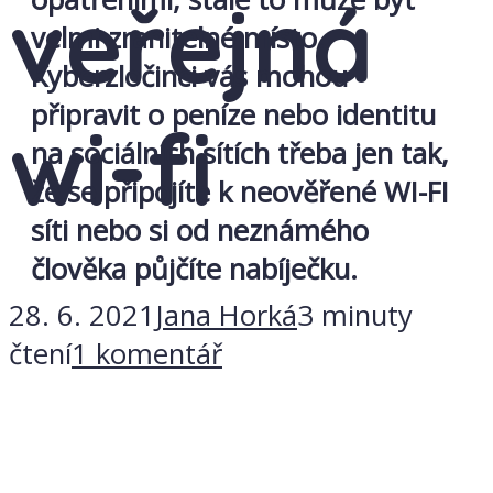
veřejná
velmi zranitelné místo.
Kyberzločinci vás mohou
připravit o peníze nebo identitu
wi-fi
na sociálních sítích třeba jen tak,
že se připojíte k neověřené WI-FI
síti nebo si od neznámého
člověka půjčíte nabíječku.
28. 6. 2021
Jana Horká
3 minuty
čtení
1 komentář