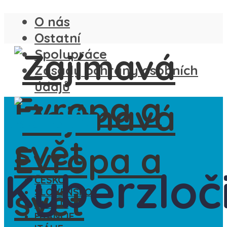
O nás
Ostatní
Spolupráce
Zásady ochrany osobních
údajů
Česká republika
Kyberzloč
ČESKO
SLOVENSKO
ANGLIE
FRANCIE