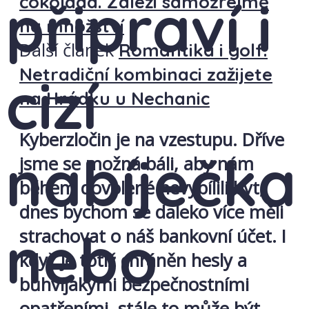
připraví i
čokoláda. Záleží samozřejmě
na množství
Další článek
Romantika i golf.
Netradiční kombinaci zažijete
cizí
na Hrádku u Nechanic
Kyberzločin je na vzestupu. Dříve
nabíječka
jsme se možná báli, aby nám
během dovolené nevybílili byt,
dnes bychom se daleko více měli
nebo
strachovat o náš bankovní účet. I
když je totiž chráněn hesly a
bůhvíjakými bezpečnostními
opatřeními, stále to může být