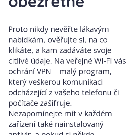
obezřetně
Proto nikdy nevěřte lákavým
nabídkám, ověřujte si, na co
klikáte, a kam zadáváte svoje
citlivé údaje. Na veřejné WI-FI vás
ochrání VPN – malý program,
který veškerou komunikaci
odcházející z vašeho telefonu či
počítače zašifruje.
Nezapomínejte mít v každém
zařízení také nainstalovaný
antivir, a pokud si někde