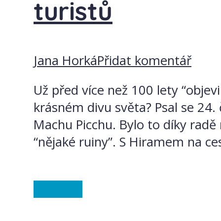
turistů
Jana Horká
Přidat komentář
Už před více než 100 lety “objev
krásném divu světa? Psal se 24.
Machu Picchu. Bylo to díky radě 
“nějaké ruiny”. S Hiramem na cest
Ze světa