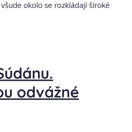
všude okolo se rozkládají široké
Súdánu.
jsou odvážné