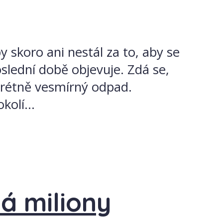
 skoro ani nestál za to, aby se
slední době objevuje. Zdá se,
krétně vesmírný odpad.
olí...
ká miliony