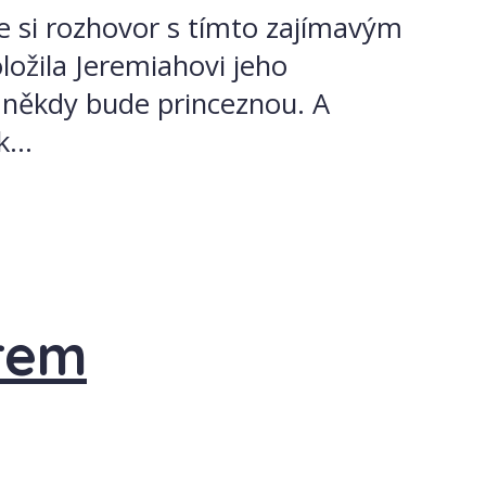
e si rozhovor s tímto zajímavým
ožila Jeremiahovi jeho
a někdy bude princeznou. A
...
rem