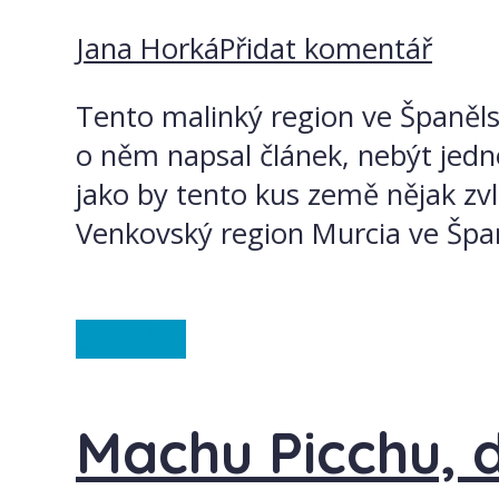
Jana Horká
Přidat komentář
Tento malinký region ve Španělsk
o něm napsal článek, nebýt jedn
jako by tento kus země nějak zv
Venkovský region Murcia ve Špan
Ze světa
Machu Picchu, d