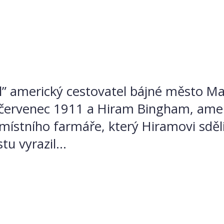
il” americký cestovatel bájné město M
 červenec 1911 a Hiram Bingham, americ
místního farmáře, který Hiramovi sděli
u vyrazil...