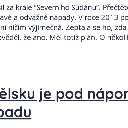
l za krále “Severního Súdánu”. Přečtět
é a odvážné nápady. V roce 2013 pol
ení ničím výjimečná. Zeptala se ho, zd
ěděl, že ano. Měl totiž plán. O několik
ělsku je pod nápo
padu