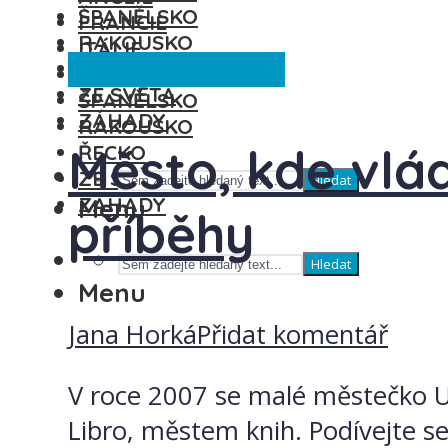
ŠPANĚLSKO
FRANCIE
RAKOUSKO
ITÁLIE
Španělsko
Ze světa
ŘECKO
MAĎARSKO
ZE SVĚTA
ŠPANĚLSKO
ZÁHADY
RAKOUSKO
Město, kde vlád
ŘECKO
ZE SVĚTA
Hledat
ZÁHADY
Menu
příběhy
Hledat
Menu
Jana Horká
Přidat komentář
V roce 2007 se malé městečko Ur
Libro, městem knih. Podívejte se