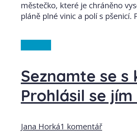
městečko, které je chráněno vyso
pláně plné vinic a polí s pšenicí. 
Ze světa
Seznamte se s 
Prohlásil se jí
Jana Horká
1 komentář