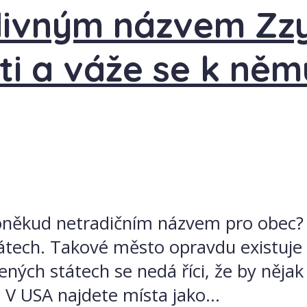
ivným názvem Zzyz
i a váže se k něm
poněkud netradičním názvem pro obec? T
tech. Takové město opravdu existuje 
ných státech se nedá říci, že by nějak 
 V USA najdete místa jako...