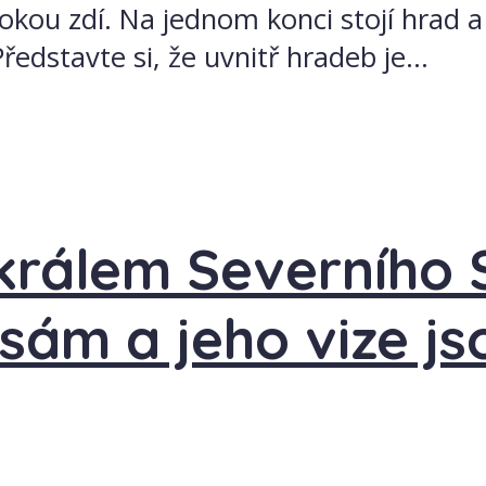
kou zdí. Na jednom konci stojí hrad a 
Představte si, že uvnitř hradeb je...
králem Severního 
m sám a jeho vize 