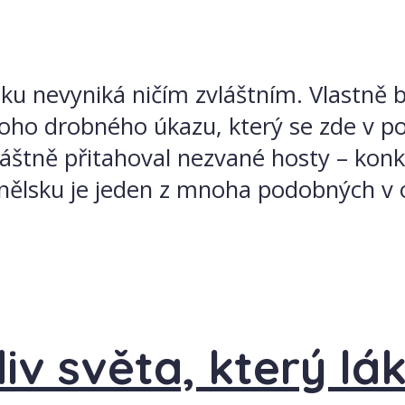
u nevyniká ničím zvláštním. Vlastně by
oho drobného úkazu, který se zde v po
láštně přitahoval nezvané hosty – kon
ělsku je jeden z mnoha podobných v ok
iv světa, který lá