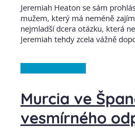
Jeremiah Heaton se sám prohlási
mužem, který má neméně zajímav
nejmladší dcera otázku, která n
Jeremiah tehdy zcela vážně dopov
Španělsko
Ze světa
Murcia ve Špan
vesmírného od