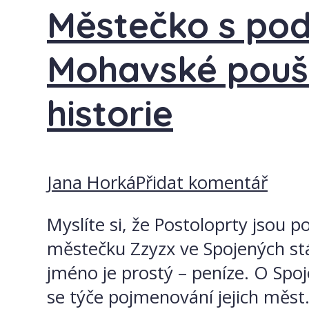
Městečko s pod
Mohavské poušt
historie
Jana Horká
Přidat komentář
Myslíte si, že Postoloprty jsou 
městečku Zzyzx ve Spojených stá
jméno je prostý – peníze. O Spoje
se týče pojmenování jejich měst.