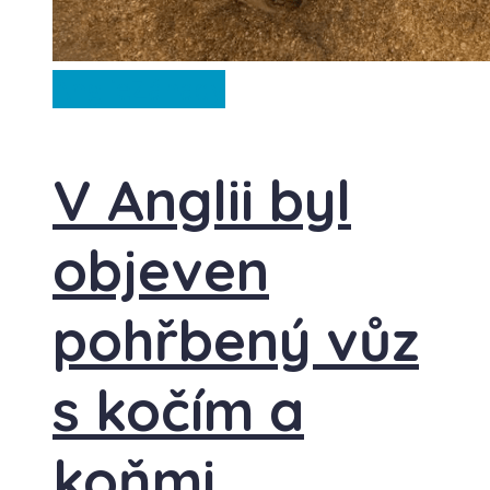
Anglie
Záhady
V Anglii byl
objeven
pohřbený vůz
s kočím a
koňmi.