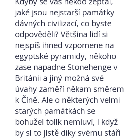
Kdyby se vás někdo zeptal,
jaké jsou nejstarší památky
dávných civilizací, co byste
odpověděli? Většina lidí si
nejspíš ihned vzpomene na
egyptské pyramidy, někoho
zase napadne Stonehenge v
Británii a jiný možná své
úvahy zaměří někam směrem
k Číně. Ale o některých velmi
starých památkách se
bohužel tolik nemluví, i když
by si to jistě díky svému stáří