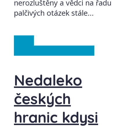
nerozluštěny a vědci na řadu
palčivých otázek stále...
Česká
republika
Itálie
Rakousko
Nedaleko
českých
hranic kdysi