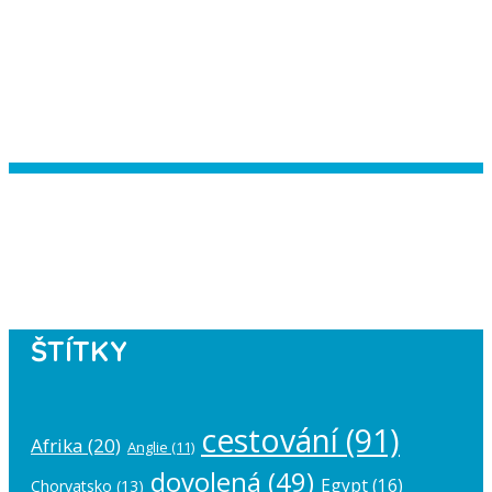
Instagram has returned empty data.
Please authorize your Instagram
account in the
plugin settings
.
ŠTÍTKY
cestování
(91)
Afrika
(20)
Anglie
(11)
dovolená
(49)
Egypt
(16)
Chorvatsko
(13)