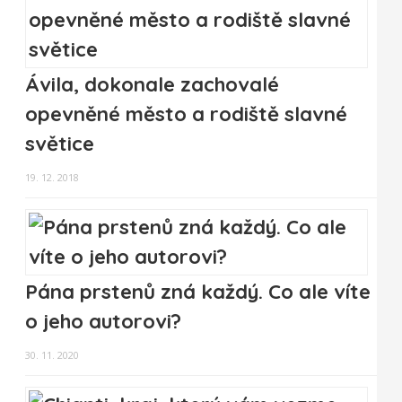
Ávila, dokonale zachovalé
opevněné město a rodiště slavné
světice
19. 12. 2018
Pána prstenů zná každý. Co ale víte
o jeho autorovi?
30. 11. 2020