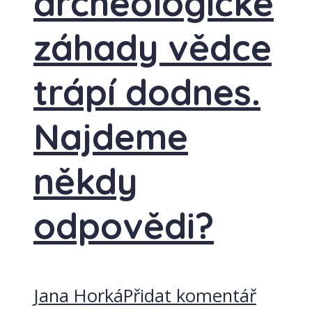
archeologické
záhady vědce
trápí dodnes.
Najdeme
někdy
odpovědi?
Jana Horká
Přidat komentář