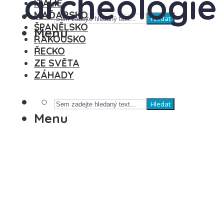
archeologie
ITÁLIE
MAĎARSKO
Hledat
ŠPANĚLSKO
Menu
RAKOUSKO
ŘECKO
ZE SVĚTA
ZÁHADY
Hledat
Menu