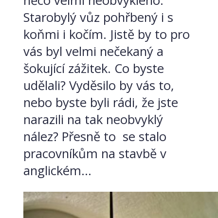
něco velmi neobvyklého.
Starobylý vůz pohřbený i s
koňmi i kočím. Jistě by to pro
vás byl velmi nečekaný a
šokující zážitek. Co byste
udělali? Vyděsilo by vás to,
nebo byste byli rádi, že jste
narazili na tak neobvyklý
nález? Přesně to se stalo
pracovníkům na stavbě v
anglickém...