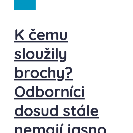
Anglie
K čemu
sloužily
brochy?
Odborníci
dosud stále
nemají jasno