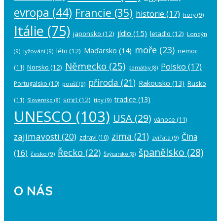
evropa
(44)
Francie
(35)
historie
(17)
hory
(9)
Itálie
(75)
jídlo
(15)
japonsko
(12)
letadlo
(12)
Londýn
moře
(23)
Maďarsko
(14)
léto
(12)
nemoc
(9)
lyžování
(9)
Německo
(25)
Polsko
(17)
(11)
Norsko
(12)
památky
(8)
příroda
(21)
Rakousko
(13)
Rusko
Portugalsko
(10)
poušť
(9)
tradice
(13)
(11)
smrt
(12)
tipy
(9)
Slovensko
(8)
UNESCO
(103)
USA
(29)
vánoce
(11)
zima
(21)
zajímavosti
(20)
Čína
zdraví
(10)
zvířata
(9)
španělsko
(28)
Řecko
(22)
(16)
česko
(9)
Švýcarsko
(8)
O NÁS