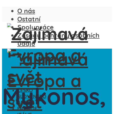
O nás
Ostatní
Spolupráce
Zásady ochrany osobních
údajů
Řecko
Mykonos,
ČESKO
SLOVENSKO
ANGLIE
FRANCIE