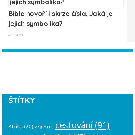
Bible hovoří i skrze čísla. Jaká je
jejich symbolika?
4. 1. 2020
Instagram has returned empty data.
Please authorize your Instagram
account in the
plugin settings
.
ŠTÍTKY
cestování
(91)
Afrika
(20)
Anglie
(11)