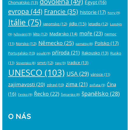
dovolená
(49)
Egypt
(16)
Chorvatsko
(13)
evropa
(44)
Francie
(35)
historie
(17)
hory
(9)
Itálie
(75)
jídlo
(15)
japonsko
(12)
letadlo
(12)
Londýn
moře
(23)
Maďarsko
(14)
léto
(12)
nemoc
(9)
lyžování
(9)
Německo
(25)
Polsko
(17)
(11)
Norsko
(12)
památky
(8)
příroda
(21)
Rakousko
(13)
Rusko
Portugalsko
(10)
poušť
(9)
tradice
(13)
(11)
smrt
(12)
tipy
(9)
Slovensko
(8)
UNESCO
(103)
USA
(29)
vánoce
(11)
zima
(21)
zajímavosti
(20)
Čína
zdraví
(10)
zvířata
(9)
španělsko
(28)
Řecko
(22)
(16)
česko
(9)
Švýcarsko
(8)
O NÁS