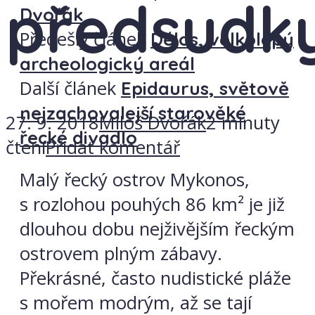
předsudk
Dvořák
Předešlý článek
Délos, velkolepý
archeologický areál
Další článek
Epidaurus, světově
nejzachovalejší starověké
27. 9. 2018
Miloš Dvořák
2 minuty
řecké divadlo
čtení
Přidat komentář
Malý řecký ostrov Mykonos,
s rozlohou pouhých 86 km² je již
dlouhou dobu nejživějším řeckým
ostrovem plným zábavy.
Překrásné, často nudistické pláže
s mořem modrým, až se tají