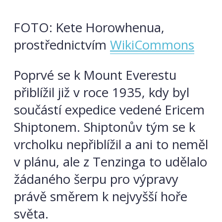
FOTO: Kete Horowhenua,
prostřednictvím
WikiCommons
Poprvé se k Mount Everestu
přiblížil již v roce 1935, kdy byl
součástí expedice vedené Ericem
Shiptonem. Shiptonův tým se k
vrcholku nepřiblížil a ani to neměl
v plánu, ale z Tenzinga to udělalo
žádaného šerpu pro výpravy
právě směrem k nejvyšší hoře
světa.