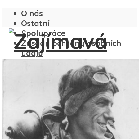
O nás
Ostatní
Spolupráce
Zásady ochrany osobních
údajů
ČESKO
SLOVENSKO
ANGLIE
FRANCIE