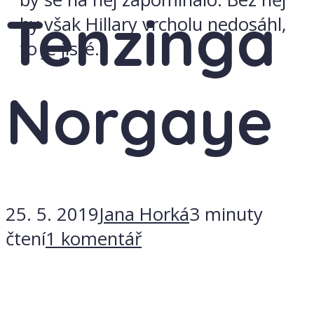
Tenzinga
by však Hillary vrcholu nedosáhl,
to je jisté.
Norgaye
25. 5. 2019
Jana Horká
3 minuty
čtení
1 komentář