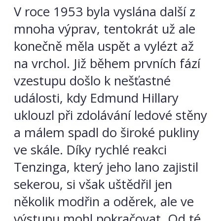
V roce 1953 byla vyslána další z
mnoha výprav, tentokrát už ale
konečně měla uspět a vylézt až
na vrchol. Již během prvních fází
vzestupu došlo k nešťastné
události, kdy Edmund Hillary
uklouzl při zdolávání ledové stěny
a málem spadl do široké pukliny
ve skále. Díky rychlé reakci
Tenzinga, který jeho lano zajistil
sekerou, si však uštědřil jen
několik modřin a oděrek, ale ve
výstupu mohl pokračovat. Od té