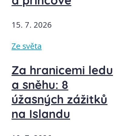
a princové
15. 7. 2026
Ze světa
Za hranicemi ledu
a sněhu: 8
úžasných zážitků
na Islandu