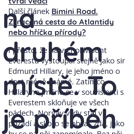
tvrdí vědci
na
Další článek
Bimini Road.
Ztracená cesta do Atlantidy
nebo hříčka přírody?
druhém
I přesto, že na vrchol Mount
Everestu vystoupal stejně jako sir
Edmund Hillary, je jeho jméno o
místě. To
dost méně známé. Zatímco
Hillaryho jméno se v souvislosti s
Everestem skloňuje ve všech
je příběh
pádech, Norgay vždy stál v
pozadí a skoro se občas zdá, jako
by se na něj zapomínalo. Bez něj