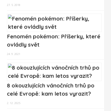
27. 5. 2018
Fenomén pokémon: Příšerky, které
ovládly svět
24. 9. 2021
8 okouzlujících vánočních trhů po
celé Evropě: kam letos vyrazit?
2. 12. 2025