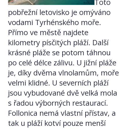
Toto
pobřežní letovisko je omýváno
vodami Tyrhénského moře.
Přímo ve městě najdete
kilometry písčitých pláží. Další
krásné pláže se potom táhnou
po celé délce zálivu. U jižní pláže
je, díky dvěma vlnolamům, moře
velmi klidné. U severních pláží
jsou vybudované dvě velká mola
s řadou výborných restaurací.
Follonica nemá vlastní přístav, a
tak u pláží kotví pouze menší