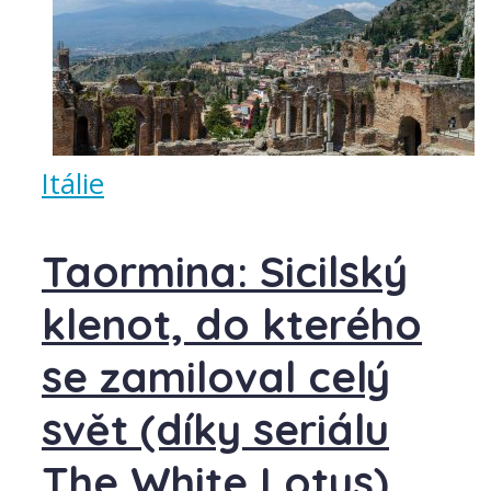
Itálie
Taormina: Sicilský
klenot, do kterého
se zamiloval celý
svět (díky seriálu
The White Lotus)