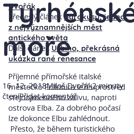
Tyrhénsk
Dvořák
Předešlý článek
Syrakusy, jedno
z nejvýznamnějších měst
moře
antického světa
Další článek
Urbino, překrásná
ukázka rané renesance
Příjemné přímořské italské
16. 12. 2018
Miloš Dvořák
2 minuty
městečko Follonica leží uprostřed
čtení
Přidat komentář
stejnojmenného zálivu, naproti
ostrova Elba. Za dobrého počasí
lze dokonce Elbu zahlédnout.
Přesto, že během turistického