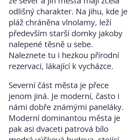
že sever a jih města mají zcela
odlišný charakter. Na jihu, kde je
pláž chráněna vlnolamy, leží
především starší domky jakoby
nalepené těsně u sebe.
Naleznete tu i hezkou přírodní
rezervaci, lákající k vycházce.
Severní část města je přece
jenom jiná. Je moderní, často i
námi dobře známými paneláky.
Moderní dominantou města je
pak asi dvaceti patrová bílo
modrá výšková budova, stojící