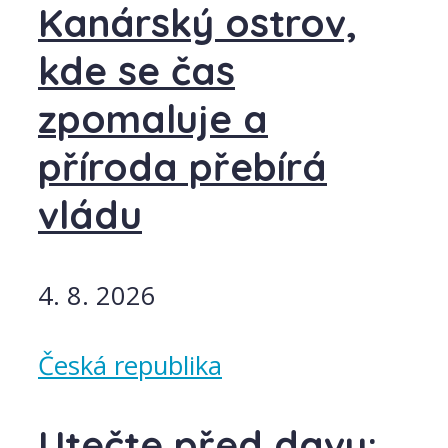
Kanárský ostrov,
kde se čas
zpomaluje a
příroda přebírá
vládu
4. 8. 2026
Česká republika
Utečte před davy: