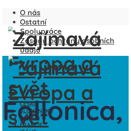
O nás
Ostatní
Spolupráce
Zásady ochrany osobních
údajů
Itálie
Follonica,
ČESKO
SLOVENSKO
ANGLIE
FRANCIE