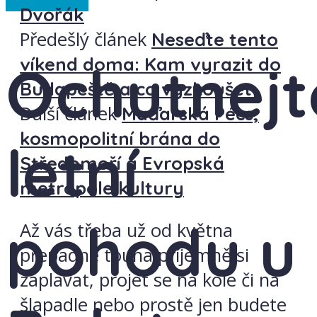
Dvořák
Předešlý článek
Neseďte tento
víkend doma: Kam vyrazit do
Ochutnejt
Budapeště a co vyzkoušet
Další článek
Maďarská Pécs,
kosmopolitní brána do
letní
Středomoří a Evropská
metropole kultury
pohodu u
Až vás třeba už od května
přepadne touha příjemně si
zaplavat, projet se na kole či na
šlapadle nebo prostě jen budete