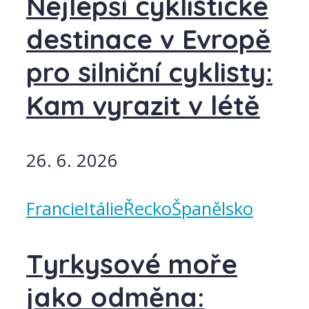
Nejlepší cyklistické
destinace v Evropě
pro silniční cyklisty:
Kam vyrazit v létě
26. 6. 2026
Francie
Itálie
Řecko
Španělsko
Tyrkysové moře
jako odměna: