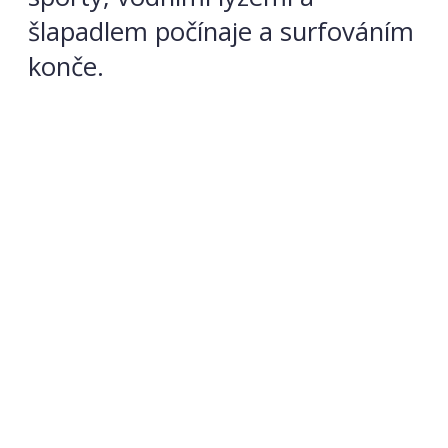
šlapadlem počínaje a surfováním
konče.