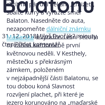
Balatonu
chtít na pár dní někam „zmizet“,
sbalte kufry a vyrazte směr
Balaton. Nasedněte do auta,
nezapomeňte
dálniční známku
31. 12. 2018
Miloš Dvořák
2 minuty
Maďarska
a vyražte. Letní sezona
čtení
Přidat komentář
tu začíná každoročně první
květnovou neděli. V Kesthely,
městečku s překrásným
zámkem, položeném
v nejzápadnější části Balatonu, se
tou dobou koná Slavnost
rozvíjení plachet, při které je
jezero korunováno na „maďarské