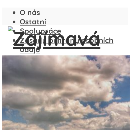
O nás
Ostatní
Spolupráce
Zásady ochrany osobních
údajů
ČESKO
SLOVENSKO
ANGLIE
FRANCIE