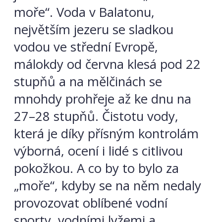
moře“. Voda v Balatonu,
největším jezeru se sladkou
vodou ve střední Evropě,
málokdy od června klesá pod 22
stupňů a na mělčinách se
mnohdy prohřeje až ke dnu na
27–28 stupňů. Čistotu vody,
která je díky přísným kontrolám
výborná, ocení i lidé s citlivou
pokožkou. A co by to bylo za
„moře“, kdyby se na něm nedaly
provozovat oblíbené vodní
sporty, vodními lyžemi a