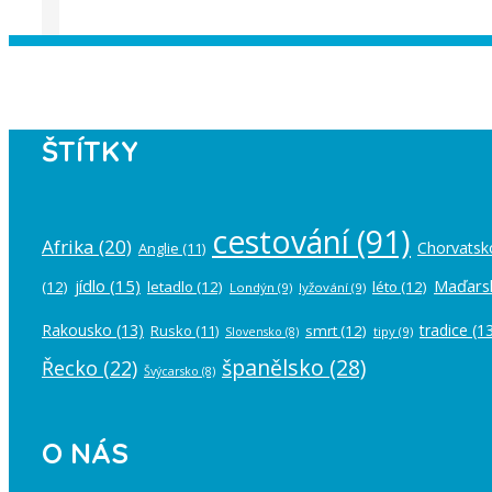
Instagram has returned empty data. Pl
ŠTÍTKY
cestování
(91)
Afrika
(20)
Chorvatsk
Anglie
(11)
jídlo
(15)
Maďars
(12)
letadlo
(12)
léto
(12)
Londýn
(9)
lyžování
(9)
Rakousko
(13)
tradice
(13
Rusko
(11)
smrt
(12)
tipy
(9)
Slovensko
(8)
španělsko
(28)
Řecko
(22)
Švýcarsko
(8)
O NÁS