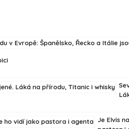
ici
Sev
Lák
Je Elvis n