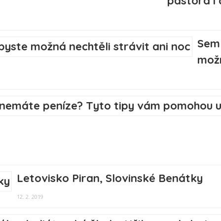
pastora i
Sem 
možn
Letovisko Piran, Slovinské Benátky
12. 2. 2019