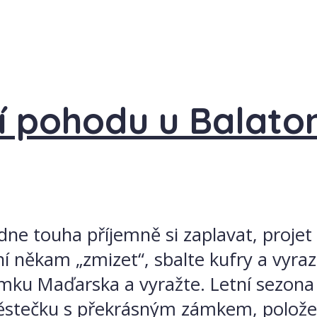
ní pohodu u Balato
ne touha příjemně si zaplavat, projet 
dní někam „zmizet“, sbalte kufry a vyr
mku Maďarska a vyražte. Letní sezona 
městečku s překrásným zámkem, polože