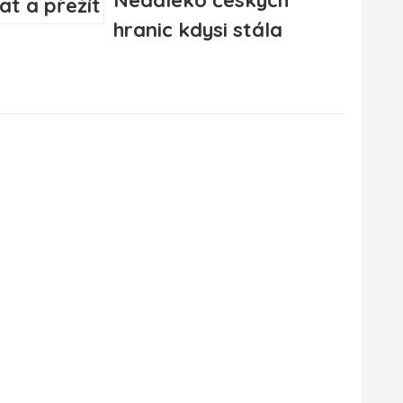
Nedaleko českých
hranic kdysi stála