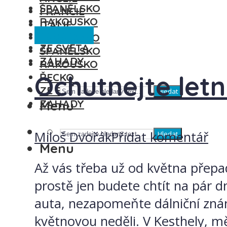
ŠPANĚLSKO
FRANCIE
RAKOUSKO
ITÁLIE
Maďarsko
ŘECKO
MAĎARSKO
ZE SVĚTA
ŠPANĚLSKO
ZÁHADY
RAKOUSKO
Ochutnejte let
ŘECKO
ZE SVĚTA
Hledat
ZÁHADY
Menu
Miloš Dvořák
Přidat komentář
Hledat
Menu
Až vás třeba už od května přepad
prostě jen budete chtít na pár 
auta, nezapomeňte dálniční zná
květnovou neděli. V Kesthely, 