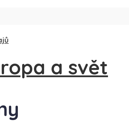
ajů
any