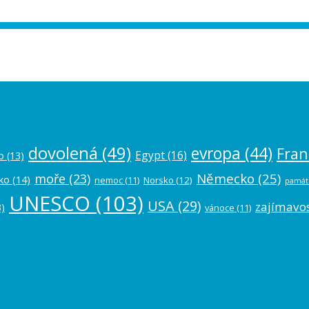
ease authorize your Instagram account in
dovolená
(49)
evropa
(44)
Fran
Egypt
(16)
o
(13)
Německo
(25)
moře
(23)
ko
(14)
nemoc
(11)
Norsko
(12)
památ
UNESCO
(103)
USA
(29)
zajímavos
)
vánoce
(11)