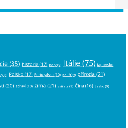
 the
plugin settings
.
Itálie
(75)
cie
(35)
historie
(17)
japonsko
hory
(9)
příroda
(21)
Polsko
(17)
Portugalsko
(10)
poušť
(9)
ky
(8)
zima
(21)
ti
(20)
Čína
(16)
zdraví
(10)
zvířata
(9)
česko
(9)