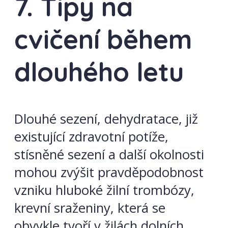
7. Tipy na
cvičení během
dlouhého letu
Dlouhé sezení, dehydratace, již
existující zdravotní potíže,
stísněné sezení a další okolnosti
mohou zvýšit pravděpodobnost
vzniku hluboké žilní trombózy,
krevní sraženiny, která se
obvykle tvoří v žilách dolních