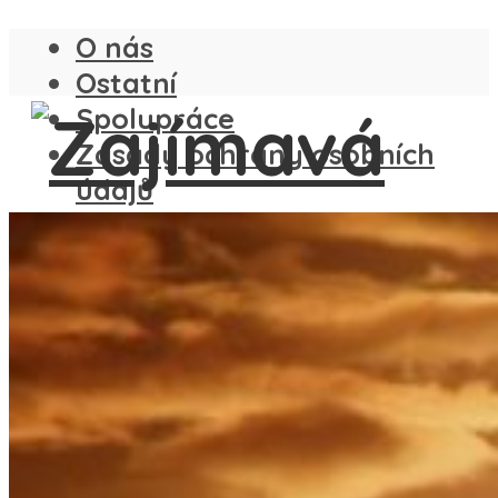
O nás
Ostatní
Spolupráce
Zásady ochrany osobních
údajů
ČESKO
SLOVENSKO
ANGLIE
FRANCIE