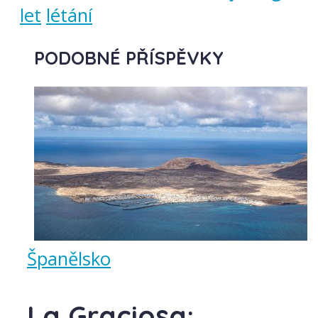
let
létání
PODOBNÉ PŘÍSPĚVKY
Španělsko
La Graciosa: