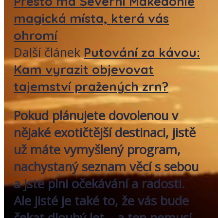
Přesto má Severní Makedonie
magická místa, která vás
ohromí
Další článek
Putování za kávou:
Kam vyrazit objevovat
tajemství pražených zrn?
Pokud plánujete dovolenou v
nějaké exotičtější destinaci, jistě
už máte vymyšlený program,
nachystaný seznam věcí s sebou
a jste plni očekávání a radosti.
Ale jisté je také to, že vás bude
čekat dlouhý let – a ten nemusí