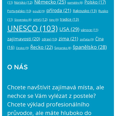
Německo
(25)
Polsko
(17)
(11)
Norsko
(12)
památky
(8)
příroda
(21)
Rakousko
(13)
Rusko
Portugalsko
(10)
poušť
(9)
tradice
(13)
(11)
smrt
(12)
tipy
(9)
Slovensko
(8)
UNESCO
(103)
USA
(29)
vánoce
(11)
zima
(21)
zajímavosti
(20)
Čína
zdraví
(10)
zvířata
(9)
španělsko
(28)
Řecko
(22)
(16)
česko
(9)
Švýcarsko
(8)
O NÁS
Chcete navštívit zajímavá místa, ale
nechce se Vám vylézat z postele?
Chcete výklad profesionálního
průvodce, ale máte hluboko do