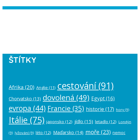
Instagram has returned empty data.
Please authorize your Instagram
account in the
plugin settings
.
ŠTÍTKY
cestování
(91)
Afrika
(20)
Anglie
(11)
dovolená
(49)
Egypt
(16)
Chorvatsko
(13)
evropa
(44)
Francie
(35)
historie
(17)
hory
(9)
Itálie
(75)
jídlo
(15)
japonsko
(12)
letadlo
(12)
Londýn
moře
(23)
Maďarsko
(14)
léto
(12)
nemoc
(9)
lyžování
(9)