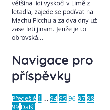
většina lidí vyskočí v Limě z
letadla, zajede se podívat na
Machu Picchu a za dva dny už
zase letí jinam. Jenže je to
obrovská...
Navigace pro
příspěvky
Předešlé
1
…
94
95
96
97
98
99
Další