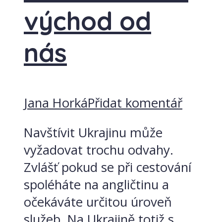
východ od
nás
Jana Horká
Přidat komentář
Navštívit Ukrajinu může
vyžadovat trochu odvahy.
Zvlášť pokud se při cestování
spoléháte na angličtinu a
očekáváte určitou úroveň
služeb. Na Ukrajině totiž s