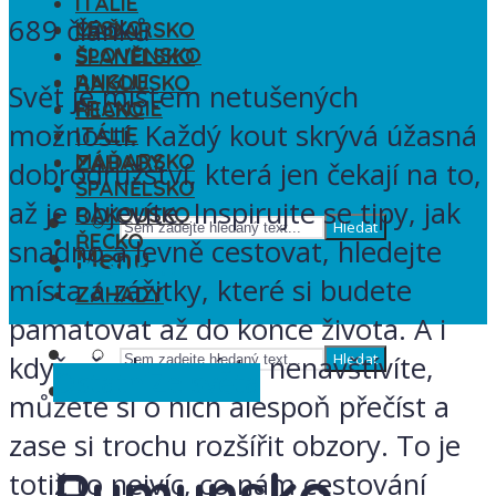
ITÁLIE
689 článků
ČESKO
MAĎARSKO
SLOVENSKO
ŠPANĚLSKO
ANGLIE
RAKOUSKO
Svět je místem netušených
FRANCIE
ŘECKO
možností. Každý kout skrývá úžasná
ITÁLIE
ZE SVĚTA
MAĎARSKO
ZÁHADY
dobrodružství, která jen čekají na to,
ŠPANĚLSKO
až je objevíte. Inspirujte se tipy, jak
RAKOUSKO
Hledat
ŘECKO
snadno a levně cestovat, hledejte
Menu
ZE SVĚTA
místa a zážitky, které si budete
ZÁHADY
pamatovat až do konce života. A i
když všechna místa nenavštívíte,
Hledat
Ostatní
Ze světa
Menu
můžete si o nich alespoň přečíst a
zase si trochu rozšířit obzory. To je
Rumunsko
totiž to nejvíc, co nám cestování