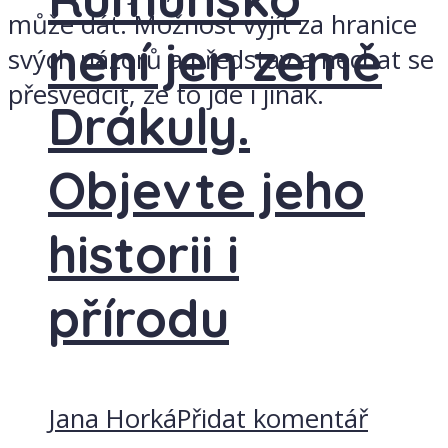
může dát. Možnost vyjít za hranice
není jen země
svých názorů a představ a nechat se
přesvědčit, že to jde i jinak.
Drákuly.
Objevte jeho
historii i
přírodu
Jana Horká
Přidat komentář