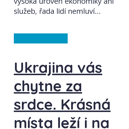
vysoká úroveň ekonomiky ani
služeb, řada lidí nemluví...
Ostatní
Ze světa
Ukrajina vás
chytne za
srdce. Krásná
místa leží i na