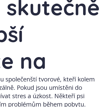
si skutečně
pší
te na
ou společenští tvorové, kteří kolem
rzálně. Pokud jsou umístěni do
at stres a úzkost. Někteří psi
álním problémům během pobytu.