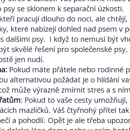
 psy se sklonem k separační úzkosti.
kteří pracují dlouho do noci, ale chtějí
ky, které nabízejí dohled nad psem v p
ě s dalšími psy. I když to nemusí být 
 skvělé řešení pro společenské psy, k
ostě jen nudí.
na:
Pokud máte přátele nebo rodinné pří
ou alternativou požádat je o hlídání v
což může výrazně zmírnit stres a s ní
ířatům
: Pokud to vaše cesty umožňují, 
ácích mazlíčků. Váš čtyřnohý přítel t
ečí a pohodlí. Opět je ale třeba upozorn