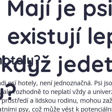
: Mají je p
existují le
 když jede
 hotely?
u?
i psí hotely, není jednoznačná. Psi js
, ale rozhodně to neplatí vždy a unive
ostředí a lidskou rodinu, mohou zažív
tatními psy, což může vést k potenci