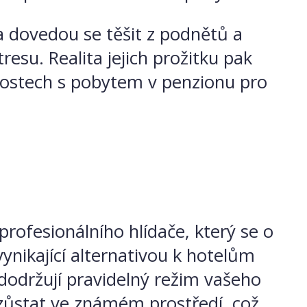
 dovedou se těšit z podnětů a
resu. Realita jejich prožitku pak
nostech s pobytem v penzionu pro
rofesionálního hlídače, který se o
nikající alternativou k hotelům
 dodržují pravidelný režim vašeho
 zůstat ve známém prostředí, což