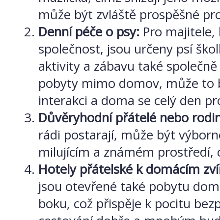
může být zvláště prospěšné pro
Denní péče o psy:
Pro majitele, 
společnost, jsou určeny psí škol
aktivity a zábavu také společn
pobyty mimo domov, může to být
interakci a doma se celý den pr
Důvěryhodní přátelé nebo rodi
rádi postarají, může být výborn
milujícím a známém prostředí, 
Hotely přátelské k domácím zv
jsou otevřené také pobytu dom
boku, což přispěje k pocitu bezp