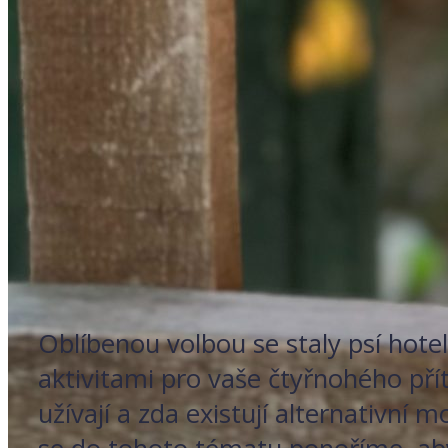
Oblíbenou volbou se staly psí hote
aktivitami pro vaše čtyřnohého pří
užívají a zda existují alternativní