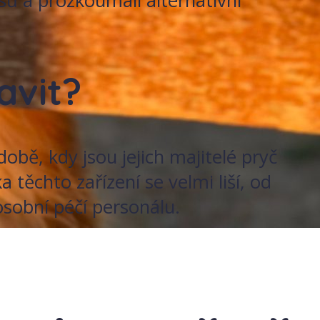
ů a prozkoumali alternativní
avit?
obě, kdy jsou jejich majitelé pryč
ěchto zařízení se velmi liší, od
osobní péčí personálu.