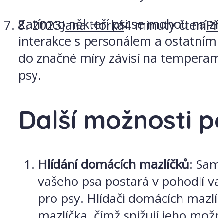
Zatímco někteří psi se mohou na z
7. 8. 2023
Jana Horká
4 minuty čtení
P
interakce s personálem a ostatními p
do značné míry závisí na temperam
psy.
Další možnosti p
Hlídání domácích mazlíčků
: Sa
vašeho psa postará v pohodlí v
pro psy. Hlídači domácích mazlí
mazlíčka, čímž snižují jeho mo