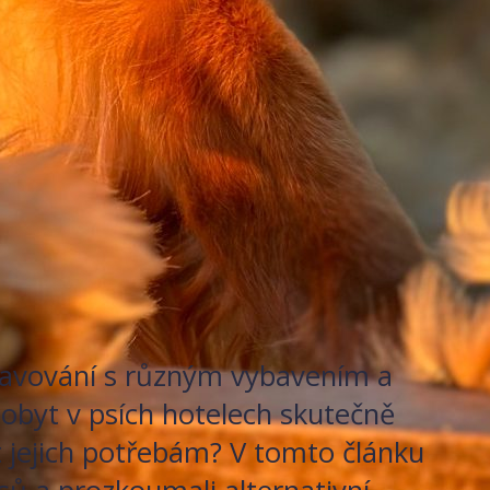
stravování s různým vybavením a
pobyt v psích hotelech skutečně
at jejich potřebám? V tomto článku