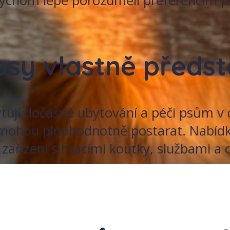
ychom lépe porozuměli preferencím ps
 psy vlastně předst
kytují dočasné ubytování a péči psům v d
ohou plnohodnotně postarat. Nabídka t
zařízení s hracími koutky, službami a 