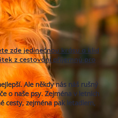
e zde jedinečnou krásu a klid
itek z cestování příjemný pro
ejlepší. Ale někdy nás náš rušný
če o naše psy. Zejména v letních
hé cesty, zejména pak letadlem,