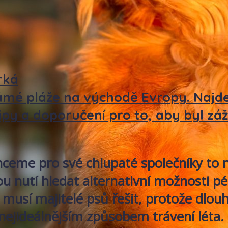
rká
mé pláže na východě Evropy. Najdet
ipy a doporučení pro to, aby byl záž
ceme pro své chlupaté společníky to n
u nutí hledat alternativní možnosti pé
ý musí majitelé psů řešit, protože dlou
nejideálnějším způsobem trávení léta.