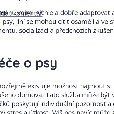
měnu velmi rychle a dobře adaptovat a
řidat komentář
sy, jiní se mohou cítit osamělí a ve st
entu, socializaci a předchozích zkuše
éče o psy
mozřejmě existuje možnost najmout si p
ašeho domova. Tato služba může být vy
čků poskytují individuální pozornost a
žný stres a úzkost. Váš pes navíc může