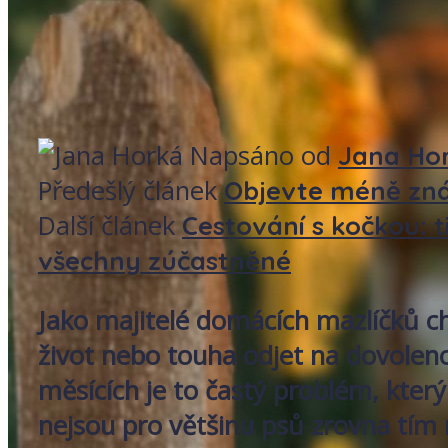
Napsáno od
Jana Ho
Předešlý článek
Objevte méně zná
Další článek
Cestování s kočkou: t
všechny zúčastněné
Jako majitelé domácích mazlíčků ch
život nebo touha odjet na dovoleno
měsících je to častý problém, kter
nejsou pro většinu psů zrovna tím 