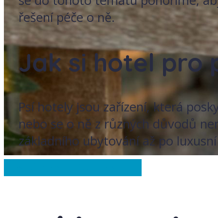
se do tohoto tématu ponoříme, ab
řešení péče o ně.
Jak si hotel pro
Psí hotely jsou zařízení, která pos
nebo se o ně z různých důvodů nem
základního ubytování až po luxusní 
Česká republika
Ze světa