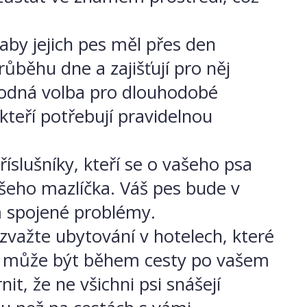
, aby jejich pes měl přes den
růběhu dne a zajišťují pro něj
vhodná volba pro dlouhodobé
teří potřebují pravidelnou
slušníky, kteří se o vašeho psa
ašeho mazlíčka. Váš pes bude v
m spojené problémy.
zvažte ubytování v hotelech, které
ak může být během cesty po vašem
it, že ne všichni psi snášejí