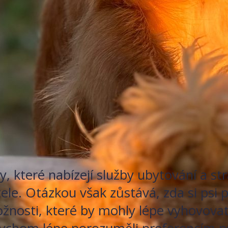
ly, které nabízejí služby ubytování a 
tele. Otázkou však zůstává, zda si psi 
 možnosti, které by mohly lépe vyhovov