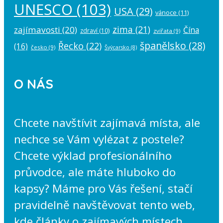
UNESCO
(103)
USA
(29)
vánoce
(11)
zima
(21)
zajímavosti
(20)
Čína
zdraví
(10)
zvířata
(9)
španělsko
(28)
Řecko
(22)
(16)
česko
(9)
Švýcarsko
(8)
O NÁS
Chcete navštívit zajímavá místa, ale
nechce se Vám vylézat z postele?
Chcete výklad profesionálního
průvodce, ale máte hluboko do
kapsy? Máme pro Vás řešení, stačí
pravidelně navštěvovat tento web,
kde články o zajímavých místech