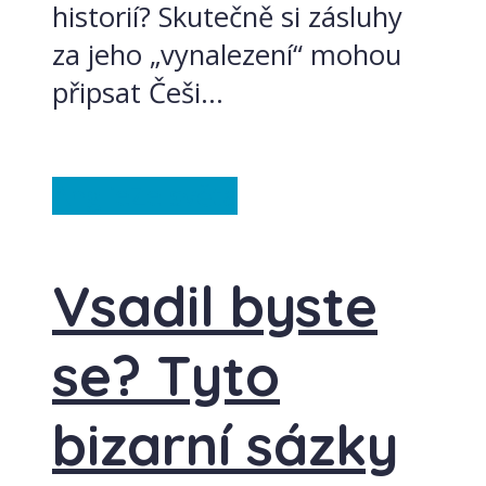
historií? Skutečně si zásluhy
za jeho „vynalezení“ mohou
připsat Češi...
Anglie
Ze světa
Vsadil byste
se? Tyto
bizarní sázky