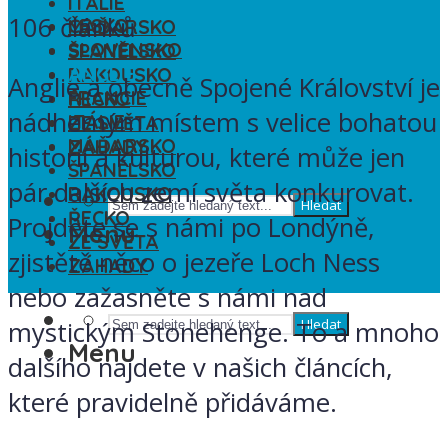
ITÁLIE
106 článků
ČESKO
MAĎARSKO
SLOVENSKO
ŠPANĚLSKO
ANGLIE
RAKOUSKO
Anglie a obecně Spojené Království je
FRANCIE
ŘECKO
nádherným místem s velice bohatou
ITÁLIE
ZE SVĚTA
MAĎARSKO
ZÁHADY
historií a kulturou, které může jen
ŠPANĚLSKO
pár dalších zemí světa konkurovat.
RAKOUSKO
Hledat
ŘECKO
Projděte se s námi po Londýně,
Menu
ZE SVĚTA
zjistětě něco o jezeře Loch Ness
ZÁHADY
nebo zažasněte s námi nad
mystickým Stonehenge. To a mnoho
Hledat
Menu
dalšího najdete v našich článcích,
které pravidelně přidáváme.