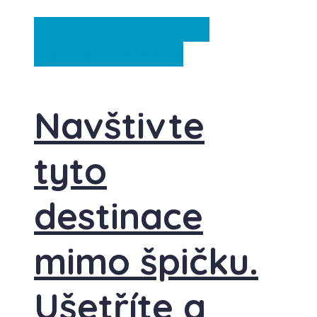
Anglie
Francie
Spojené
království
Ze světa
Navštivte
tyto
destinace
mimo špičku.
Ušetříte a