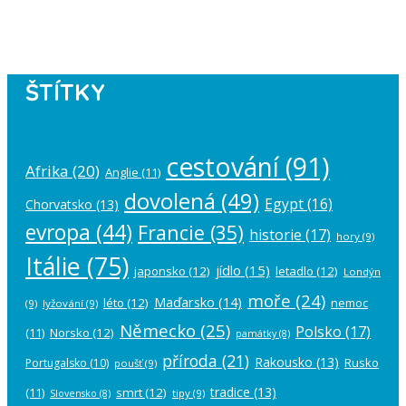
account in the
plugin settings
.
ŠTÍTKY
cestování
(91)
Afrika
(20)
Anglie
(11)
dovolená
(49)
Egypt
(16)
Chorvatsko
(13)
evropa
(44)
Francie
(35)
historie
(17)
hory
(9)
Itálie
(75)
jídlo
(15)
japonsko
(12)
letadlo
(12)
Londýn
moře
(24)
Maďarsko
(14)
léto
(12)
nemoc
(9)
lyžování
(9)
Německo
(25)
Polsko
(17)
(11)
Norsko
(12)
památky
(8)
příroda
(21)
Rakousko
(13)
Rusko
Portugalsko
(10)
poušť
(9)
tradice
(13)
(11)
smrt
(12)
tipy
(9)
Slovensko
(8)