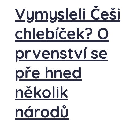
Vymysleli Češi
chlebíček? O
prvenství se
pře hned
několik
národů