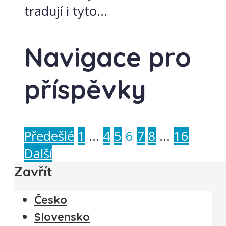
tradují i tyto...
Navigace pro
příspěvky
Předešlé
1
…
4
5
6
7
8
…
16
Další
Zavřít
Česko
Slovensko