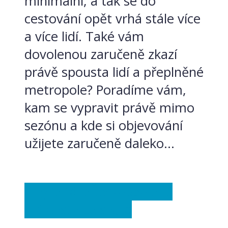
minimální, a tak se do
cestování opět vrhá stále více
a více lidí. Také vám
dovolenou zaručeně zkazí
právě spousta lidí a přeplněné
metropole? Poradíme vám,
kam se vypravit právě mimo
sezónu a kde si objevování
užijete zaručeně daleko...
Anglie
Itálie
Řecko
Spojené
království
Ze světa