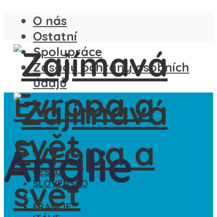
O nás
Ostatní
Spolupráce
Zásady ochrany osobních
údajů
Anglie
ČESKO
SLOVENSKO
ANGLIE
FRANCIE