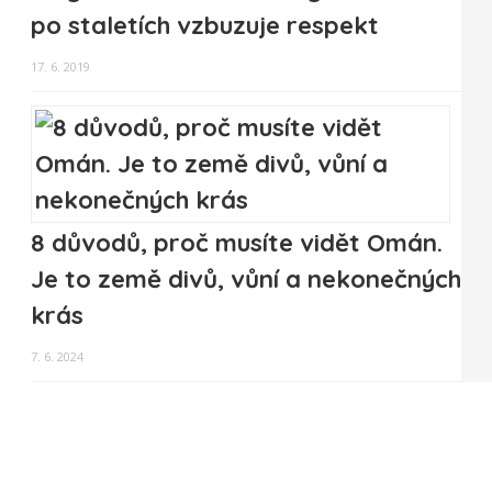
po staletích vzbuzuje respekt
17. 6. 2019
8 důvodů, proč musíte vidět Omán.
Je to země divů, vůní a nekonečných
krás
7. 6. 2024