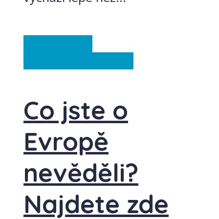
Anglie
Česká
republika
Maďarsko
Co jste o
Evropě
nevěděli?
Najdete zde