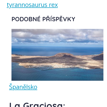
tyrannosaurus rex
PODOBNÉ PŘÍSPĚVKY
Španělsko
La Graciosa: