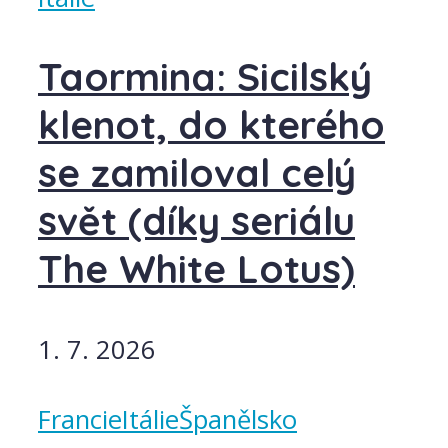
Taormina: Sicilský
klenot, do kterého
se zamiloval celý
svět (díky seriálu
The White Lotus)
1. 7. 2026
Francie
Itálie
Španělsko