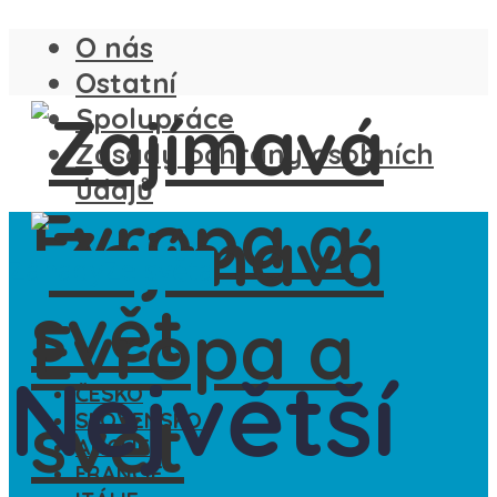
O nás
Ostatní
Spolupráce
Zásady ochrany osobních
údajů
Záhady
Ze světa
Největší
ČESKO
SLOVENSKO
ANGLIE
FRANCIE