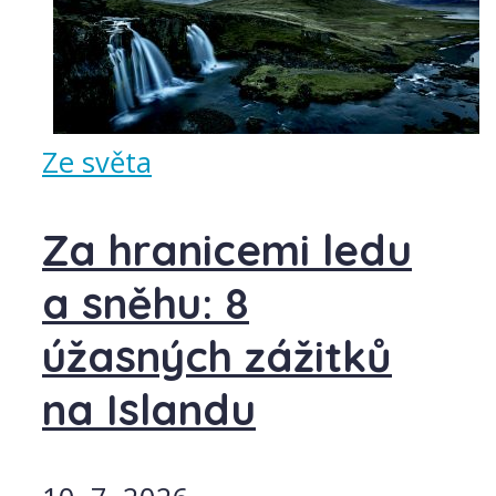
Ze světa
Za hranicemi ledu
a sněhu: 8
úžasných zážitků
na Islandu