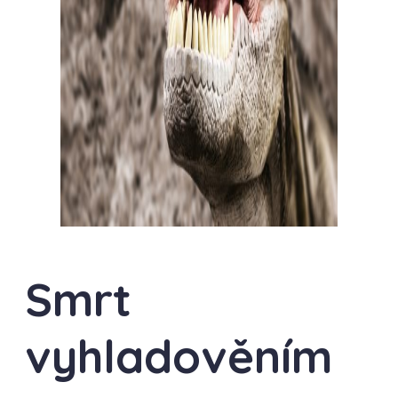
Smrt
vyhladověním