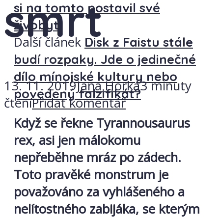
smrt
si na tomto postavil své
živobytí
Další článek
Disk z Faistu stále
budí rozpaky. Jde o jedinečné
dílo mínojské kultury nebo
13. 11. 2019
Jana Horká
3 minuty
povedený falzifikát?
čtení
Přidat komentář
Když se řekne Tyrannousaurus
rex, asi jen málokomu
nepřeběhne mráz po zádech.
Toto pravěké monstrum je
považováno za vyhlášeného a
nelítostného zabijáka, se kterým