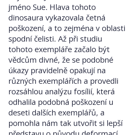
jméno Sue. Hlava tohoto
dinosaura vykazovala četná
poškození, a to zejména v oblasti
spodní čelisti. Až při studiu
tohoto exempláře začalo být
vědcům divné, že se podobné
úkazy pravidelně opakují na
různých exemplářích a provedli
rozsáhlou analýzu fosílií, která
odhalila podobná poškození u
deseti dalších exemplářů, a
pomohla nám tak utvořit si lepší
představu o původu deformací.