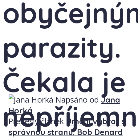
obyčejný
parazity.
Čekala je
Napsáno od
Jana
nepříjem
Horká
Předešlý článek
Umění vybrat si
správnou stranu. Bob Denard