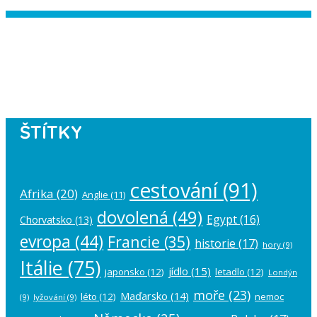
Instagram has returned empty data.
Please authorize your Instagram
account in the
plugin settings
.
ŠTÍTKY
cestování
(91)
Afrika
(20)
Anglie
(11)
dovolená
(49)
Egypt
(16)
Chorvatsko
(13)
evropa
(44)
Francie
(35)
historie
(17)
hory
(9)
Itálie
(75)
jídlo
(15)
japonsko
(12)
letadlo
(12)
Londýn
moře
(23)
Maďarsko
(14)
léto
(12)
nemoc
(9)
lyžování
(9)