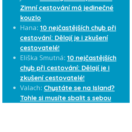
Zimní cestování má jedinečné
kouzlo
Hana
:
10 nejčastějších chyb při
cestování: Dělají je i zkušení
cestovatelé!
Eliška Smutná
:
10 nejčastějších
chyb při cestování: Dělají je i
zkušení cestovatelé!
Valach
:
Chystáte se na Island?
Tohle si musíte sbalit s sebou