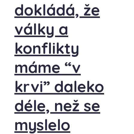
dokládá, že
války a
konflikty
máme “v
krvi” daleko
déle, než se
myslelo