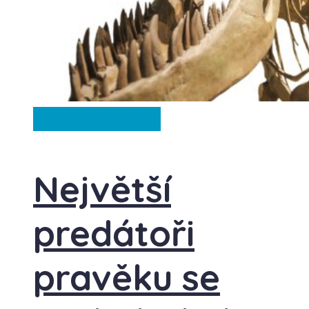
Záhady
Ze světa
Největší
predátoři
pravěku se