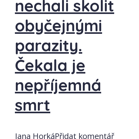
nechali skolit
obyčejnými
parazity.
Čekala je
nepříjemná
smrt
Jana Horká
Přidat komentář