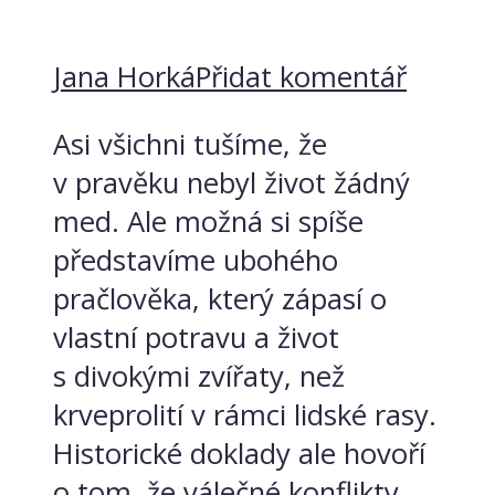
Jana Horká
Přidat komentář
Asi všichni tušíme, že
v pravěku nebyl život žádný
med. Ale možná si spíše
představíme ubohého
pračlověka, který zápasí o
vlastní potravu a život
s divokými zvířaty, než
krveprolití v rámci lidské rasy.
Historické doklady ale hovoří
o tom, že válečné konflikty