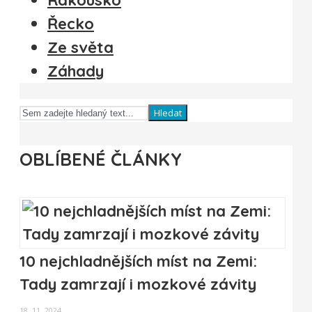
Rakousko
Řecko
Ze světa
Záhady
Hledat
OBLÍBENÉ ČLÁNKY
10 nejchladnějších míst na Zemi:
Tady zamrzají i mozkové závity
18. 11. 2024