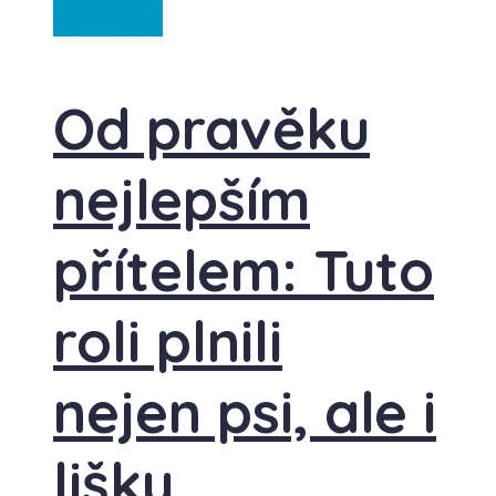
Ze světa
Od pravěku
nejlepším
přítelem: Tuto
roli plnili
nejen psi, ale i
lišky