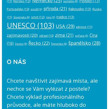
Německo
(25)
Polsko
(17)
(11)
Norsko
(12)
památky
(8)
příroda
(21)
Rakousko
(13)
Rusko
Portugalsko
(10)
poušť
(9)
tradice
(13)
(11)
smrt
(12)
tipy
(9)
Slovensko
(8)
UNESCO
(103)
USA
(29)
vánoce
(11)
zima
(21)
zajímavosti
(20)
Čína
zdraví
(10)
zvířata
(9)
španělsko
(28)
Řecko
(22)
(16)
česko
(9)
Švýcarsko
(8)
O NÁS
Chcete navštívit zajímavá místa, ale
nechce se Vám vylézat z postele?
Chcete výklad profesionálního
průvodce, ale máte hluboko do