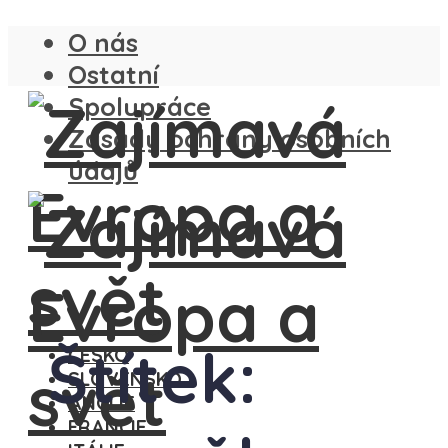
O nás
Ostatní
Spolupráce
Zásady ochrany osobních
údajů
Štítek:
ČESKO
SLOVENSKO
ANGLIE
FRANCIE