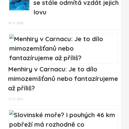
se stále odmítá vzdát jejich
lovu
14. 9. 2020
Menhiry v Carnacu: Je to dílo
mimozemšťanů nebo fantazírujeme
až příliš?
17. 5. 2021