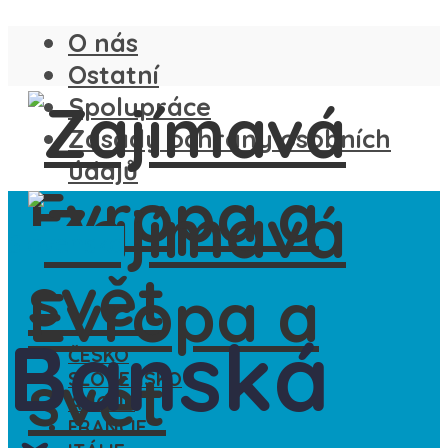
O nás
Ostatní
Spolupráce
Zásady ochrany osobních
údajů
Slovensko
Banská
ČESKO
SLOVENSKO
ANGLIE
FRANCIE