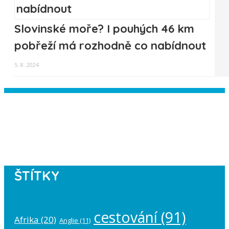
Slovinské moře? I pouhých 46 km
pobřeží má rozhodně co nabídnout
5. 8. 2024
Instagram has returned empty data.
Please authorize your Instagram
account in the
plugin settings
.
ŠTÍTKY
cestování
(91)
Afrika
(20)
Anglie
(11)