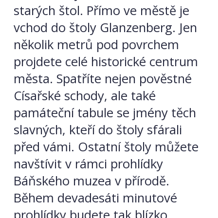
starých štol. Přímo ve městě je
vchod do štoly Glanzenberg. Jen
několik metrů pod povrchem
projdete celé historické centrum
města. Spatříte nejen pověstné
Císařské schody, ale také
památeční tabule se jmény těch
slavných, kteří do štoly sfárali
před vámi. Ostatní štoly můžete
navštívit v rámci prohlídky
Báňského muzea v přírodě.
Během devadesáti minutové
prohlídky budete tak blízko