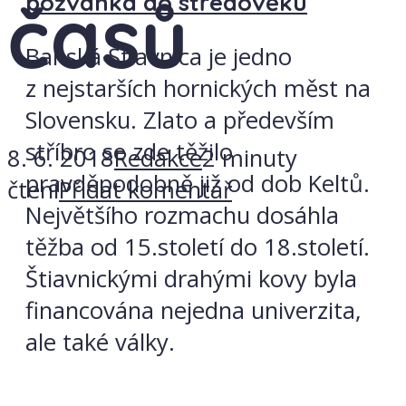
časů
pozvánka do středověku
Banská Štiavnica je jedno
z nejstarších hornických měst na
Slovensku. Zlato a především
stříbro se zde těžilo
8. 6. 2018
Redakce
2 minuty
pravděpodobně již od dob Keltů.
čtení
Přidat komentář
Největšího rozmachu dosáhla
těžba od 15.století do 18.století.
Štiavnickými drahými kovy byla
financována nejedna univerzita,
ale také války.