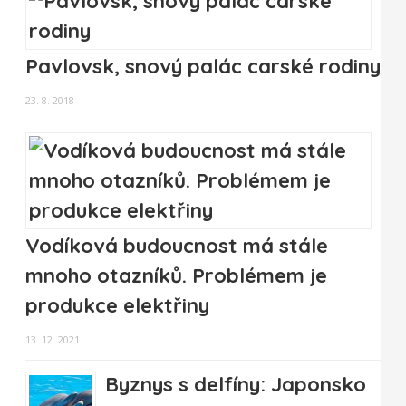
Pavlovsk, snový palác carské rodiny
23. 8. 2018
Vodíková budoucnost má stále
mnoho otazníků. Problémem je
produkce elektřiny
13. 12. 2021
Byznys s delfíny: Japonsko