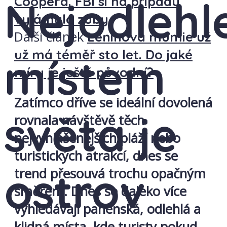
Nejodlehl
Coopera. FBI si na případu
vylámala zuby
Další článek
Leninova mumie už
už má téměř sto let. Do jaké
místem
míry je ještě původní?
Zatímco dříve se ideální dovolená
světa je
rovnala návštěvě těch
nejvyhlášenějších pláží nebo
turistických atrakcí, dnes se
ostrov
trend přesouvá trochu opačným
směrem. Dnes se daleko více
vyhledávají panenská, odlehlá a
klidná místa, kde turisty pokud