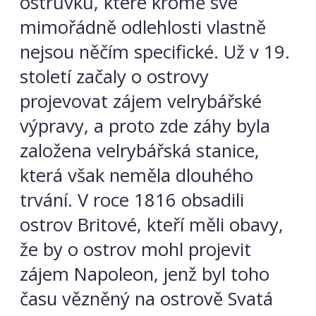
ostrůvků, které kromě své
mimořádně odlehlosti vlastně
nejsou něčím specifické. Už v 19.
století začaly o ostrovy
projevovat zájem velrybářské
výpravy, a proto zde záhy byla
založena velrybářská stanice,
která však neměla dlouhého
trvání. V roce 1816 obsadili
ostrov Britové, kteří měli obavy,
že by o ostrov mohl projevit
zájem Napoleon, jenž byl toho
času vězněný na ostrově Svatá