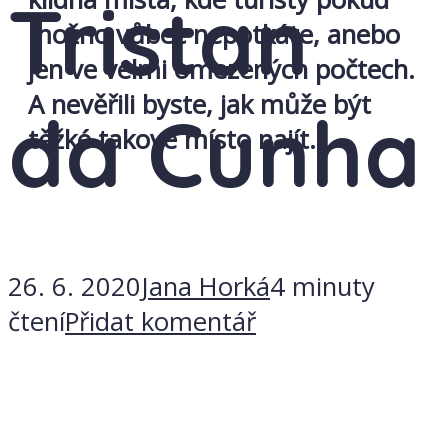
Tristan
možno vůbec nepotkáte, anebo
jen ve velmi omezených počtech.
A nevěřili byste, jak může být
da Cunha
těžké takové místo najít.
26. 6. 2020
Jana Horká
4 minuty
čtení
Přidat komentář