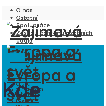
O nás
Ostatní
Spolupráce
Zásady ochrany osobních
údajů
Ze světa
Kde
ČESKO
SLOVENSKO
ANGLIE
FRANCIE