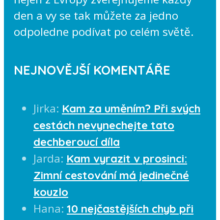
den a vy se tak můžete za jedno
odpoledne podívat po celém světě.
NEJNOVĚJŠÍ KOMENTÁŘE
Jirka
:
Kam za uměním? Při svých
cestách nevynechejte tato
dechberoucí díla
Jarda
:
Kam vyrazit v prosinci:
Zimní cestování má jedinečné
kouzlo
Hana
:
10 nejčastějších chyb při