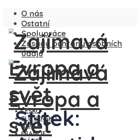
O nás
Ostatní
Spolupráce
Zásady ochrany osobních
údajů
Štítek:
ČESKO
SLOVENSKO
ANGLIE
FRANCIE