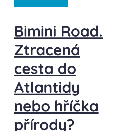
Záhady
Ze světa
Bimini Road.
Ztracená
cesta do
Atlantidy
nebo hříčka
přírody?