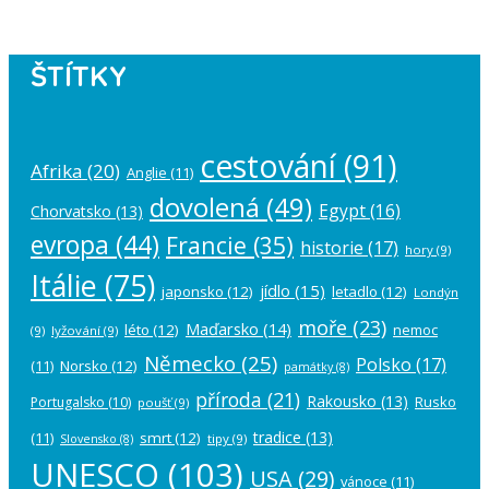
ŠTÍTKY
cestování
(91)
Afrika
(20)
Anglie
(11)
dovolená
(49)
Egypt
(16)
Chorvatsko
(13)
evropa
(44)
Francie
(35)
historie
(17)
hory
(9)
Itálie
(75)
jídlo
(15)
japonsko
(12)
letadlo
(12)
Londýn
moře
(23)
Maďarsko
(14)
léto
(12)
nemoc
(9)
lyžování
(9)
Německo
(25)
Polsko
(17)
(11)
Norsko
(12)
památky
(8)
příroda
(21)
Rakousko
(13)
Rusko
Portugalsko
(10)
poušť
(9)
tradice
(13)
(11)
smrt
(12)
tipy
(9)
Slovensko
(8)
UNESCO
(103)
USA
(29)
vánoce
(11)