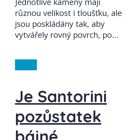
Jednotlivé kameny mají
různou velikost i tloušťku, ale
jsou poskládány tak, aby
vytvářely rovný povrch, po...
Řecko
Je Santorini
pozůstatek
bájné