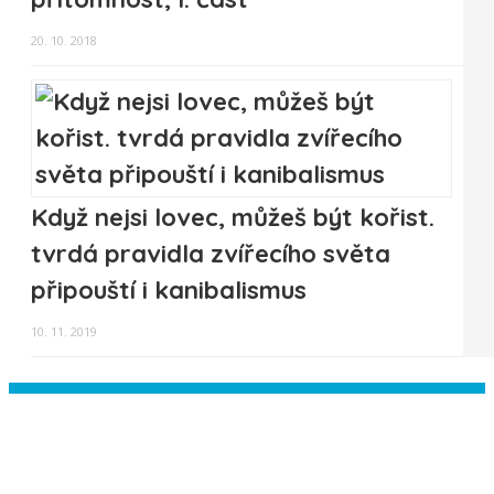
20. 10. 2018
Když nejsi lovec, můžeš být kořist.
tvrdá pravidla zvířecího světa
připouští i kanibalismus
10. 11. 2019
Instagram has returned empty data.
Please authorize your Instagram
account in the
plugin settings
.