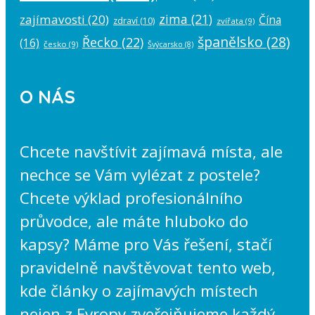
zima
(21)
zajímavosti
(20)
Čína
zdraví
(10)
zvířata
(9)
španělsko
(28)
Řecko
(22)
(16)
česko
(9)
Švýcarsko
(8)
O NÁS
Chcete navštívit zajímavá místa, ale
nechce se Vám vylézat z postele?
Chcete výklad profesionálního
průvodce, ale máte hluboko do
kapsy? Máme pro Vás řešení, stačí
pravidelně navštěvovat tento web,
kde články o zajímavých místech
nejen z Evropy zveřejňujeme každý