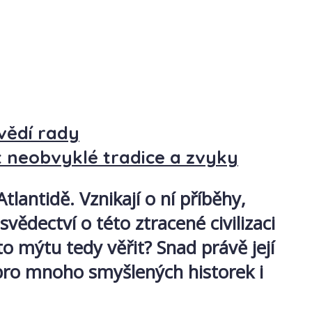
vědí rady
t neobvyklé tradice a zvyky
lantidě. Vznikají o ní příběhy,
ědectví o této ztracené civilizaci
 mýtu tedy věřit? Snad právě její
 pro mnoho smyšlených historek i