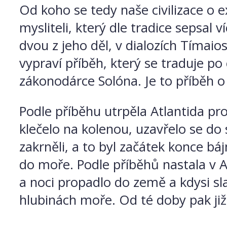
Od koho se tedy naše civilizace o e
mysliteli, který dle tradice sepsal v
dvou z jeho děl, v dialozích Tímaios
vypraví příběh, který se traduje p
zákonodárce Solóna. Je to příběh o
Podle příběhu utrpěla Atlantida p
klečelo na kolenou, uzavřelo se do
zakrněli, a to byl začátek konce báj
do moře. Podle příběhů nastala v
a noci propadlo do země a kdysi sl
hlubinách moře. Od té doby pak již