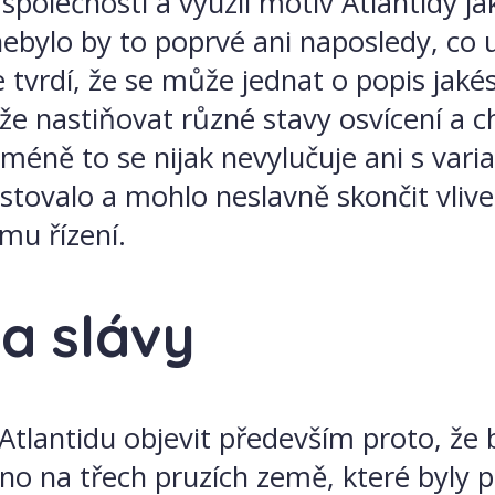
ní společnosti a využil motiv Atlantidy
bylo by to poprvé ani naposledy, co u
e tvrdí, že se může jednat o popis jakés
 nastiňovat různé stavy osvícení a c
méně to se nijak nevylučuje ani s var
existovalo a mohlo neslavně skončit vliv
mu řízení.
 a slávy
 Atlantidu objevit především proto, že
no na třech pruzích země, které byly 