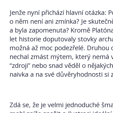
Jenže nyní přichází hlavní otázka: P
o něm není ani zmínka? Je skutečně
a byla zapomenuta? Kromě Platóna 
let historie doputovaly stovky archa
možná až moc podezřelé. Druhou o
nechal zmást mýtem, který nemá v 
“zdroji” nebo snad věděl o nějakýc
naivka a na své důvěryhodnosti si z
Zdá se, že je velmi jednoduché šm