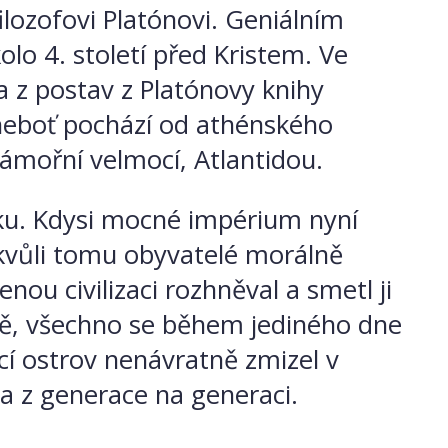
filozofovi Platónovi. Geniálním
kolo 4. století před Kristem. Ve
na z postav z Platónovy knihy
, neboť pochází od athénského
námořní velmocí, Atlantidou.
ku. Kdysi mocné impérium nyní
I kvůli tomu obyvatelé morálně
nou civilizaci rozhněval a smetl ji
ně, všechno se během jediného dne
cí ostrov nenávratně zmizel v
la z generace na generaci.