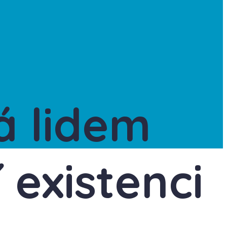
á lidem
 existenci