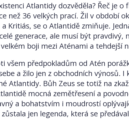
xistenci Atlantidy dozvěděla? Řeč je o 
íce než 36 velkých prací. Žil v období o
 a Kritiás, se o Atlantidě zmiňuje. Jed
o celé generace, ale musí být pravdivý
 velkém boji mezi Aténami a tehdejší 
roti všem předpokladům od Atén poráž
 sebe a žilo jen z obchodních výnosů. 
né Atlantidy. Bůh Zeus se totiž na zkaže
 Atlantidě mocná zemětřesení a povod
avný a bohatstvím i moudrostí oplývají
 zůstala jen legenda, která se předáva