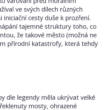
 jako varování před morálním
žíval ve svých dílech různých
i iniciační cesty duše k prozření.
hápání tajemné struktury toho, co
iantou, že takové město (možná ne
em přírodní katastrofy, která tehdy
 by dle legendy měla ukrývat velké
překlenuty mosty, ohrazené