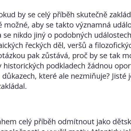
okud by se celý příběh skutečně zakláda
 možné, aby se takto významná událost 
se nikdo jiný o podobných událostech 
ických řeckých děl, veršů a filozofický
tázkou pak zůstává, proč by se tak mo
historických podkladech žádnou oporu
h důkazech, které ale nezmiňuje? Jisté 
akládal.
ahem celý příběh odmítnout jako dětsk