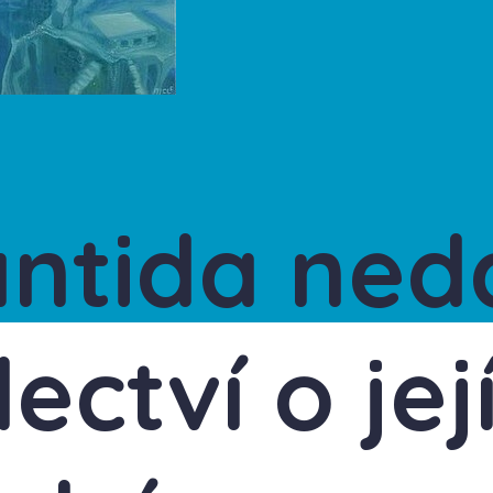
antida ned
ectví o její