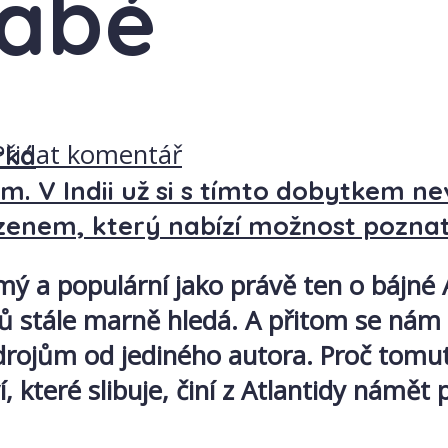
habé
Přidat komentář
rká
m. V Indii už si s tímto dobytkem ne
nzenem, který nabízí možnost pozna
 a populární jako právě ten o bájné At
 stále marně hledá. A přitom se nám sv
rojům od jediného autora. Proč tomuto
které slibuje, činí z Atlantidy námět