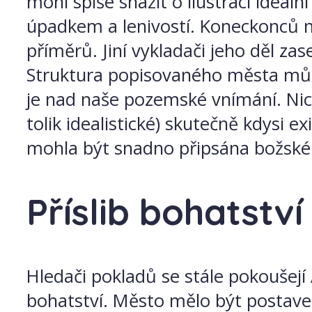
mohl spíše snažit o ilustraci ideál
úpadkem a lenivostí. Koneckonců ne
příměrů. Jiní vykladači jeho děl zas
Struktura popisovaného města může
je nad naše pozemské vnímání. Nic
tolik idealistické) skutečně kdysi 
mohla být snadno připsána božské
Příslib bohatství
Hledači pokladů se stále pokoušejí
bohatství. Město mělo být postave