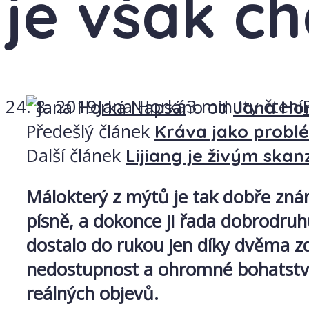
je však c
24. 8. 2019
Jana Horká
3 minuty čtení
Napsáno od
Jana Ho
Předešlý článek
Kráva jako problé
Další článek
Lijiang je živým ska
Málokterý z mýtů je tak dobře známý
písně, a dokonce ji řada dobrodruhů
dostalo do rukou jen díky dvěma zd
nedostupnost a ohromné bohatství, 
reálných objevů.