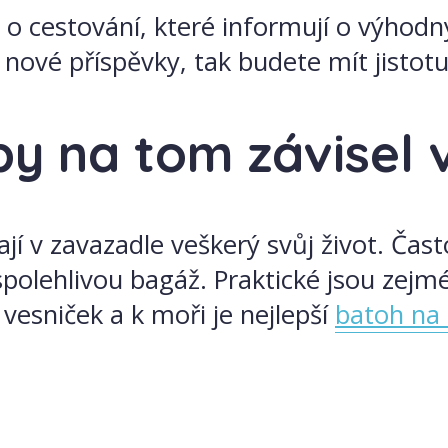
ly o cestování, které informují o výhod
 nové příspěvky, tak budete mít jistot
by na tom závisel 
jí v zavazadle veškerý svůj život. Čas
spolehlivou bagáž. Praktické jsou zej
vesniček a k moři je nejlepší
batoh na 