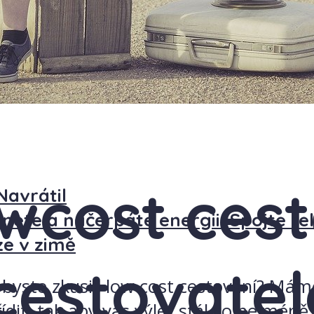
owcost ces
Navrátil
inete a načerpáte energii. Spojte re
ze v zimě
 cestovatel
i byste zkusili low cost cestování? Mám
ídit, tak aby vás výlet stál co nejméně