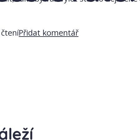
čtení
Přidat komentář
áleží