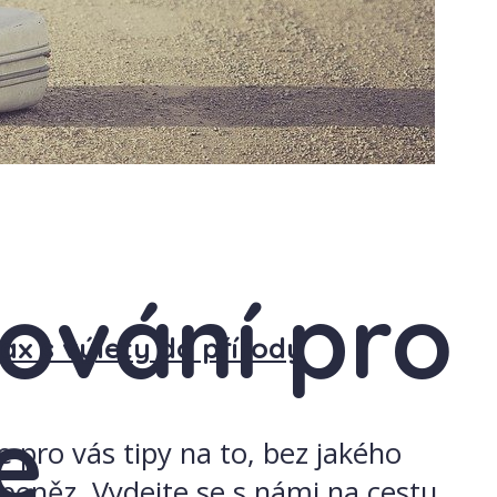
tování pro
lax s výlety do přírody
e
e pro vás tipy na to, bez jakého
 peněz. Vydejte se s námi na cestu,