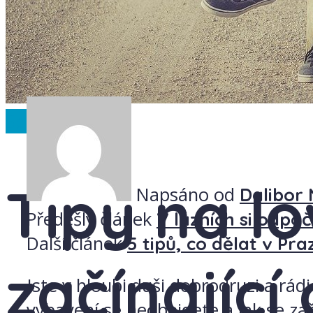
Spolupráce
Tipy na l
Napsáno od
Dalibor 
Předešlý článek
V lázních si odpoč
Další článek
5 tipů, co dělat v Pra
začínající
Jste v hloubi duši dobrodruzi a rád
vybavení se neobejdete a jak se zař