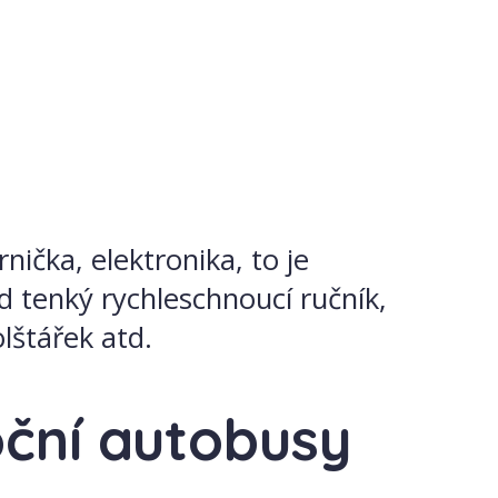
ička, elektronika, to je
ad tenký rychleschnoucí ručník,
lštářek atd.
oční autobusy