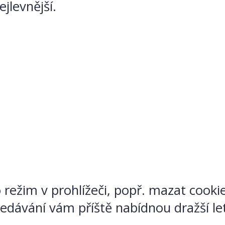
jlevnější.
ežim v prohlížeči, popř. mazat cookies
edávání vám příště nabídnou dražší le