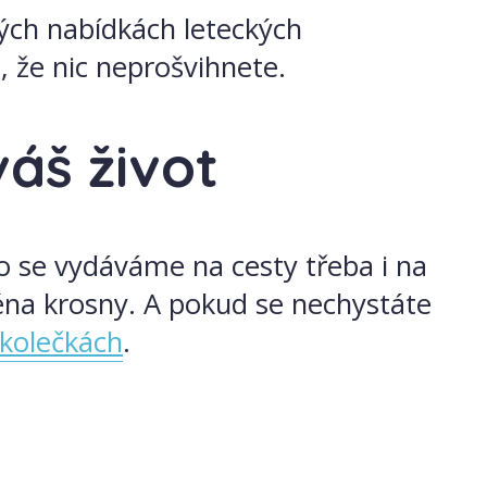
ných nabídkách leteckých
u, že nic neprošvihnete.
váš život
to se vydáváme na cesty třeba i na
ména krosny. A pokud se nechystáte
kolečkách
.