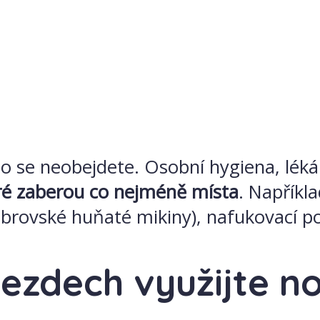
 se neobejdete. Osobní hygiena, lékárn
eré zaberou co nejméně místa
. Napříkl
brovské huňaté mikiny), nafukovací po
jezdech využijte n