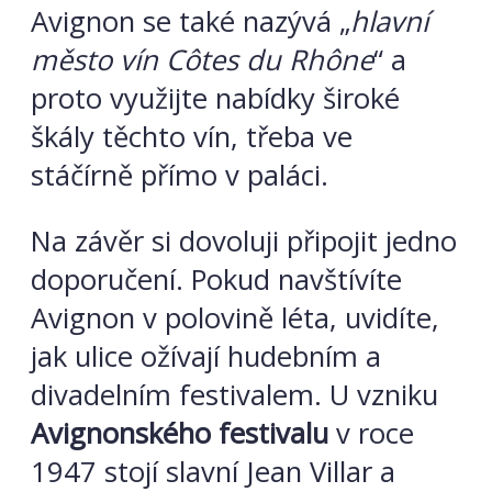
Avignon se také nazývá „
hlavní
město vín Côtes du Rhône
“ a
proto využijte nabídky široké
škály těchto vín, třeba ve
stáčírně přímo v paláci.
Na závěr si dovoluji připojit jedno
doporučení. Pokud navštívíte
Avignon v polovině léta, uvidíte,
jak ulice ožívají hudebním a
divadelním festivalem. U vzniku
Avignonského festivalu
v roce
1947 stojí slavní Jean Villar a