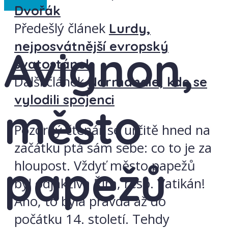
Francie
Dvořák
Předešlý článek
Lurdy,
nejposvátnější evropský
Avignon,
svatostánek
Další článek
Normandie, kde se
vylodili spojenci
město
Pozorný čtenář se určitě hned na
začátku ptá sám sebe: co to je za
papežů
hloupost. Vždyť město
papežů
byl odjakživa Řím, resp. Vatikán!
Ano, to byla pravda až do
počátku 14. století. Tehdy