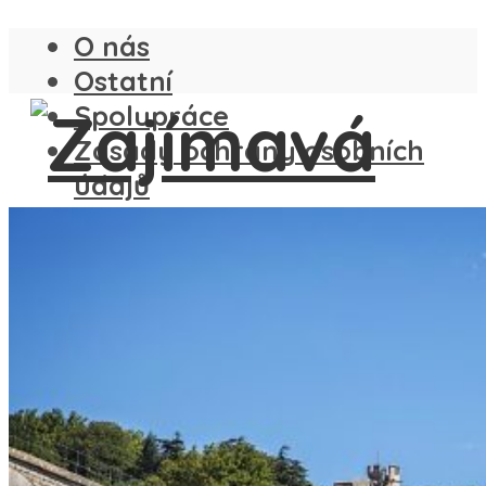
O nás
Ostatní
Spolupráce
Zásady ochrany osobních
údajů
ČESKO
SLOVENSKO
ANGLIE
FRANCIE