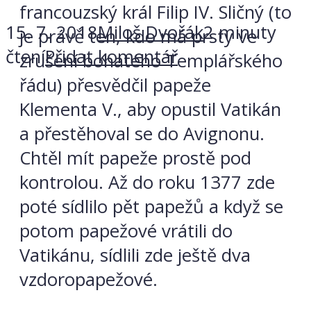
francouzský král Filip IV. Sličný (to
15. 7. 2018
Miloš Dvořák
2 minuty
je právě ten, kdo má prsty ve
čtení
Přidat komentář
zrušení bohatého Templářského
řádu) přesvědčil papeže
Klementa V., aby opustil Vatikán
a přestěhoval se do Avignonu.
Chtěl mít papeže prostě pod
kontrolou. Až do roku 1377 zde
poté sídlilo pět papežů a když se
potom papežové vrátili do
Vatikánu, sídlili zde ještě dva
vzdoropapežové.