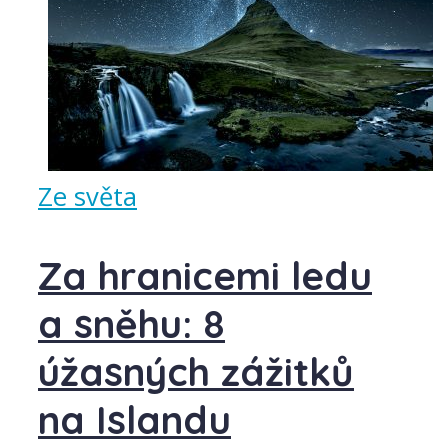
Ze světa
Za hranicemi ledu
a sněhu: 8
úžasných zážitků
na Islandu