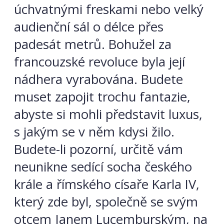
úchvatnými freskami nebo velký
audienční sál o délce přes
padesát metrů. Bohužel za
francouzské revoluce byla její
nádhera vyrabována. Budete
muset zapojit trochu fantazie,
abyste si mohli představit luxus,
s jakým se v něm kdysi žilo.
Budete-li pozorní, určitě vám
neunikne sedící socha českého
krále a římského císaře Karla IV,
který zde byl, společně se svým
otcem Janem Lucemburským, na