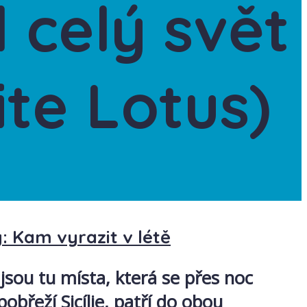
 celý svět
ite Lotus)
y: Kam vyrazit v létě
k jsou tu místa, která se přes noc
řeží Sicílie, patří do obou