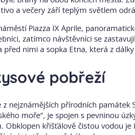
tivo a večery září teplým světlem odr
 náměstí Piazza IX Aprile, panoramatick
bníci, zatímco návštěvníci se zastavují,
ed nimi a sopka Etna, která z dálky t
rkysové pobřeží
z nejznámějších přírodních památek Sic
nského moře“, je spojen s pevninou úz
m. Obklopen křišťálově čistou vodou je