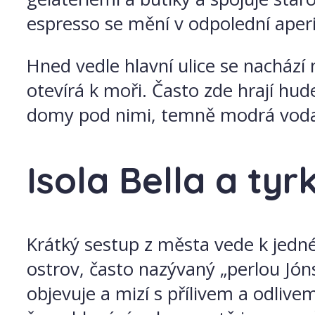
espresso se mění v odpolední aperi
Hned vedle hlavní ulice se nachází
otevírá k moři. Často zde hrají hude
domy pod nimi, temně modrá voda př
Isola Bella a ty
Krátký sestup z města vede k jedné 
ostrov, často nazývaný „perlou Jó
objevuje a mizí s přílivem a odlive