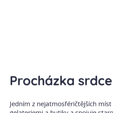
Procházka srdc
Jedním z nejatmosféričtějších míst
gelateriemi a butiky a spojuje sta