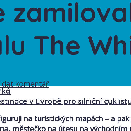
 zamiloval
álu The Wh
řidat komentář
rká
estinace v Evropě pro silniční cyklist
e figurují na turistických mapách – a pa
na, městečko na útesu na východním pob