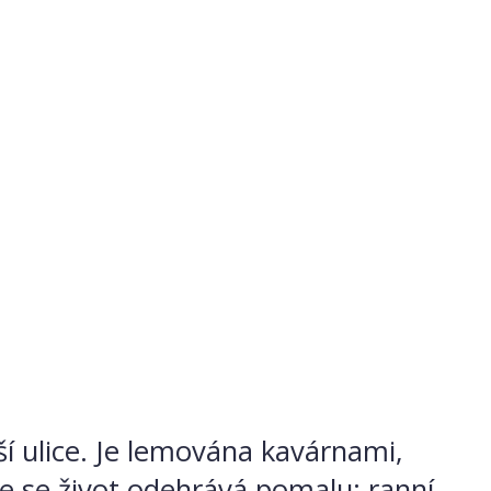
í ulice. Je lemována kavárnami,
de se život odehrává pomalu: ranní