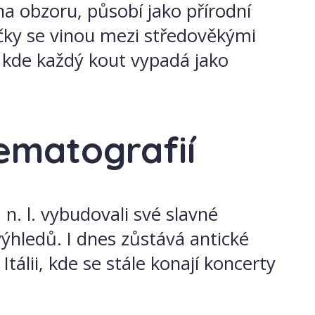
a obzoru, působí jako přírodní
ičky se vinou mezi středověkými
 kde každý kout vypadá jako
nematografií
 n. l. vybudovali své slavné
výhledů. I dnes zůstává antické
álii, kde se stále konají koncerty