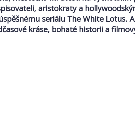
spisovateli, aristokraty a hollywoodsk
y úspěšnému seriálu The White Lotus. 
časové kráse, bohaté historii a filmov