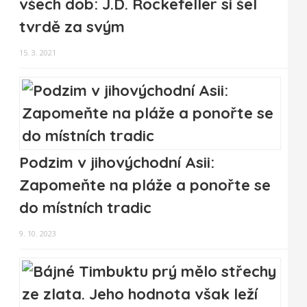
všech dob: J.D. Rockefeller si šel
tvrdě za svým
15. 3. 2021
Podzim v jihovýchodní Asii:
Zapomeňte na pláže a ponořte se
do místních tradic
9. 10. 2023