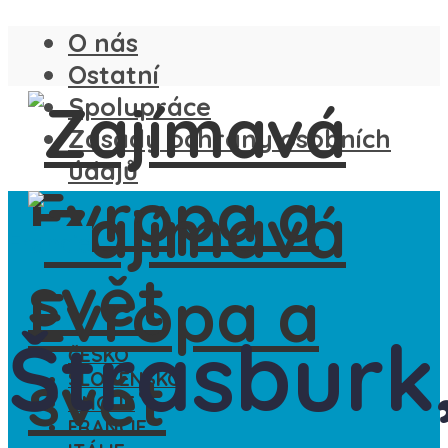
O nás
Ostatní
Spolupráce
Zásady ochrany osobních
údajů
Francie
Štrasburk
ČESKO
SLOVENSKO
ANGLIE
FRANCIE