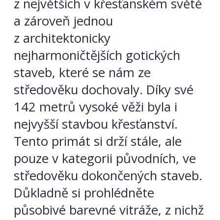
z největších v křesťanském
světě
a zároveň jednou
z architektonicky
nejharmoničtějších gotických
staveb, které se nám ze
středověku dochovaly. Díky své
142 metrů vysoké věži byla i
nejvyšší stavbou křesťanství.
Tento primát si drží stále, ale
pouze v kategorii původních, ve
středověku dokončených staveb.
Důkladně si prohlédněte
působivé barevné vitráže, z nichž