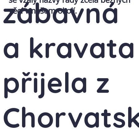
zábavná
věcí v našem okolí.
a kravata
přijela z
Chorvats