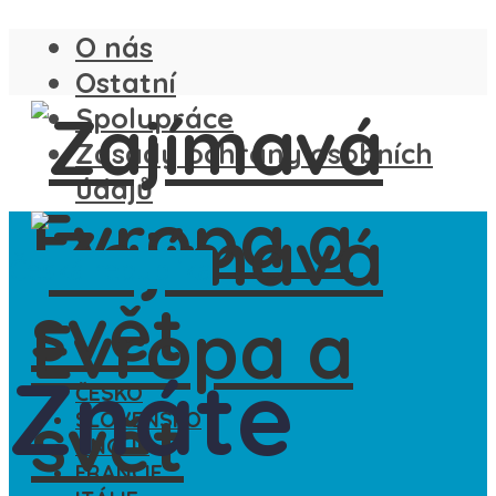
O nás
Ostatní
Spolupráce
Zásady ochrany osobních
údajů
Česká republika
Znáte
ČESKO
SLOVENSKO
ANGLIE
FRANCIE