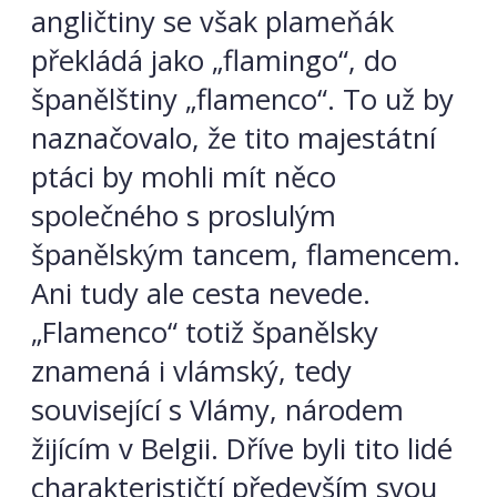
angličtiny se však plameňák
překládá jako „flamingo“, do
španělštiny „flamenco“. To už by
naznačovalo, že tito majestátní
ptáci by mohli mít něco
společného s proslulým
španělským tancem, flamencem.
Ani tudy ale cesta nevede.
„Flamenco“ totiž španělsky
znamená i vlámský, tedy
související s Vlámy, národem
žijícím v Belgii. Dříve byli tito lidé
charakterističtí především svou