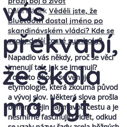
vás
prožil boj o život
Další článek
Věděli jste, že
Bluetooth dostal jméno po
skandinávském vládci? Kde se
překvapí,
vzaly další časté symboly?
Napadlo vás někdy, proč se věci
že škola
jmenují tak, jak se jmenují?
Tomuto oboru se věnuje
etymologie, která zkoumá původ
má být
a vývoj slov. Některá slova prošla
během dějin zajímavou cestu a je
nesmírně fascinující vidět, odkud
se vzaly názvy řady zcela běžných