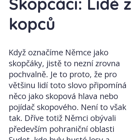
Skopčáci: Lidé z
kopců
Když označíme Němce jako
skopčáky, jistě to nezní zrovna
pochvalně. Je to proto, že pro
většinu lidí toto slovo připomíná
něco jako skopová hlava nebo
pojídač skopového. Není to však
tak. Dříve totiž Němci obývali
především pohraniční oblasti
Sudet, kde byly husté lesy a