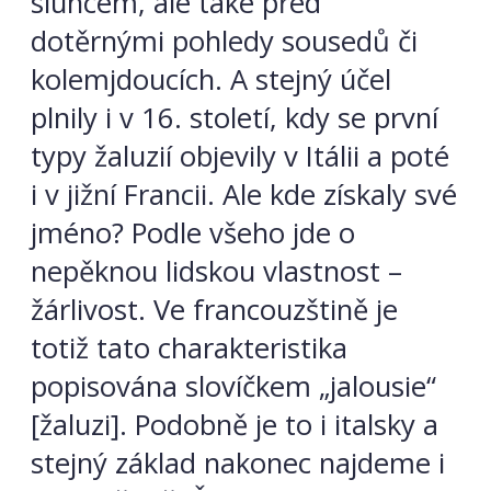
sluncem, ale také před
dotěrnými pohledy sousedů či
kolemjdoucích. A stejný účel
plnily i v 16. století, kdy se první
typy žaluzií objevily v Itálii a poté
i v jižní Francii. Ale kde získaly své
jméno? Podle všeho jde o
nepěknou lidskou vlastnost –
žárlivost. Ve francouzštině je
totiž tato charakteristika
popisována slovíčkem „jalousie“
[žaluzi]. Podobně je to i italsky a
stejný základ nakonec najdeme i