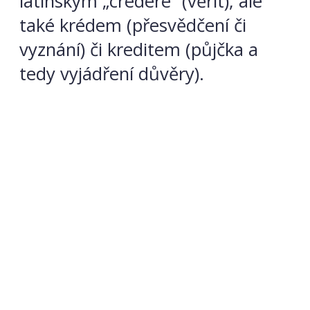
latinským „credere“ (věřit), ale
také krédem (přesvědčení či
vyznání) či kreditem (půjčka a
tedy vyjádření důvěry).