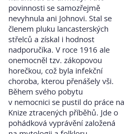
povinnosti se samozřejmě
nevyhnula ani Johnovi. Stal se
členem pluku lancasterských
střelců a získal i hodnost
nadporučíka. V roce 1916 ale
onemocněl tzv. zákopovou
horečkou, což byla infekční
choroba, kterou přenášely vši.
Během svého pobytu
v nemocnici se pustil do práce na
Knize ztracených příběhů. Jde o
pohádková vyprávění založená
na mytologii a folkloru.