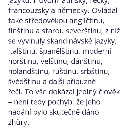
jazyků. Hovořil latinsky, řecky,
francouzsky a německy. Ovládal
také středověkou angličtinu,
finštinu a starou severštinu, z níž
se vyvinuly skandinávské jazyky,
italštinu, španělštinu, moderní
norštinu, velštinu, dánštinu,
holandštinu, ruštinu, srbštinu,
švédštinu a další příbuzné
řeči. To vše dokázal jediný člověk
– není tedy pochyb, že jeho
nadání bylo skutečně dáno
zhůry.