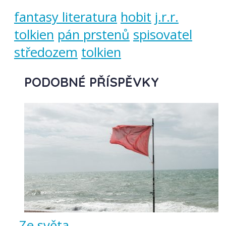
fantasy literatura
hobit
j.r.r.
tolkien
pán prstenů
spisovatel
středozem
tolkien
PODOBNÉ PŘÍSPĚVKY
Ze světa