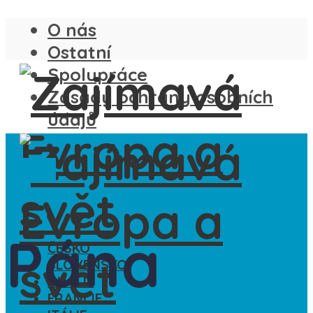
O nás
Ostatní
Spolupráce
Zásady ochrany osobních
údajů
Anglie
Pána
ČESKO
SLOVENSKO
ANGLIE
FRANCIE