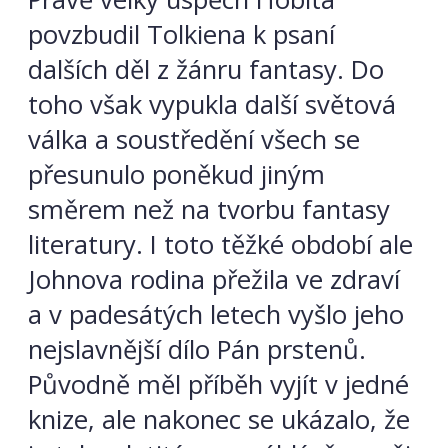
povzbudil Tolkiena k psaní
dalších děl z žánru fantasy. Do
toho však vypukla další světová
válka a soustředění všech se
přesunulo poněkud jiným
směrem než na tvorbu fantasy
literatury. I toto těžké období ale
Johnova rodina přežila ve zdraví
a v padesátých letech vyšlo jeho
nejslavnější dílo Pán prstenů.
Původně měl příběh vyjít v jedné
knize, ale nakonec se ukázalo, že