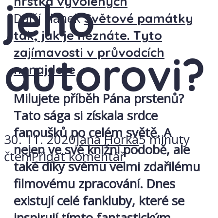
jeho
hrstka vyvolených
Další článek
Světové památky
tak, jak je neznáte. Tyto
zajímavosti v průvodcích
autorovi?
nenajdete
Milujete příběh Pána prstenů?
Tato sága si získala srdce
fanoušků po celém světě. A
30. 11. 2020
Jana Horká
5 minuty
nejen ve své knižní podobě, ale
čtení
Přidat komentář
také díky svému velmi zdařilému
filmovému zpracování. Dnes
existují celé fankluby, které se
inspirují tímto fantastickým