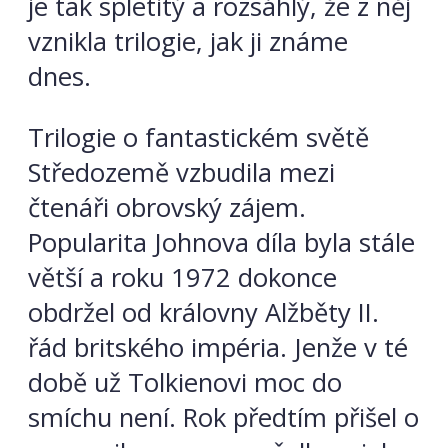
je tak spletitý a rozsáhlý, že z něj
vznikla trilogie, jak ji známe
dnes.
Trilogie o fantastickém světě
Středozemě vzbudila mezi
čtenáři obrovský zájem.
Popularita Johnova díla byla stále
větší a roku 1972 dokonce
obdržel od královny Alžběty II.
řád britského impéria. Jenže v té
době už Tolkienovi moc do
smíchu není. Rok předtím přišel o