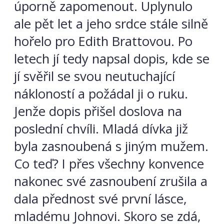
úporně zapomenout. Uplynulo
ale pět let a jeho srdce stále silně
hořelo pro Edith Brattovou. Po
letech jí tedy napsal dopis, kde se
jí svěřil se svou neutuchající
nákloností a požádal ji o ruku.
Jenže dopis přišel doslova na
poslední chvíli. Mladá dívka již
byla zasnoubená s jiným mužem.
Co teď? I přes všechny konvence
nakonec své zasnoubení zrušila a
dala přednost své první lásce,
mladému Johnovi. Skoro se zdá,