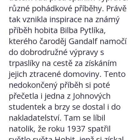
různé pohádkové příběhy. Právě
tak vznikla inspirace na známý
příběh hobita Bilba Pytlíka,
kterého čaroděj Gandalf namočí
do dobrodružné výpravy s
trpaslíky na cestě za získáním
jejich ztracené domoviny. Tento
nedokončený příběh si poté
přečetla i jedna z Johnových
studentek a brzy se dostal i do
nakladatelství. Tam se líbil
natolik, že roku 1937 spatřil
světlo světa Hobit, jenž si získal