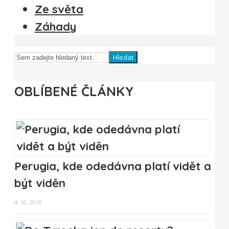
Ze světa
Záhady
Hledat
OBLÍBENÉ ČLÁNKY
Perugia, kde odedávna platí vidět a
být viděn
4. 10. 2018