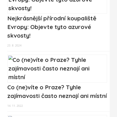
Nejkrásnější přírodní koupaliště
Evropy: Objevte tyto azurové
skvosty!
23. 8. 2024
Co (ne)víte o Praze? Tyhle
zajímavosti často neznají ani místní
14. 11. 2022