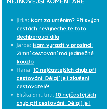
NEJNOVĚJŠÍ KOMENTÁŘE
Jirka
:
Kam za uměním? Při svých
cestách nevynechejte tato
dechberoucí díla
Jarda
:
Kam vyrazit v prosinci:
Zimní cestování má jedinečné
kouzlo
Hana
:
10 nejčastějších chyb při
cestování: Dělají je i zkušení
cestovatelé!
Eliška Smutná
:
10 nejčastějších
chyb při cestování: Dělají je i