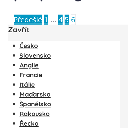
Předešlé
1
…
4
5
6
Zavřít
Česko
Slovensko
Anglie
Francie
Itálie
Maďarsko
Španělsko
Rakousko
Řecko