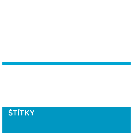
Instagram has returned empty data.
Please authorize your Instagram
account in the
plugin settings
.
ŠTÍTKY