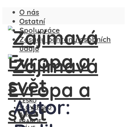
O nás
Ostatní
Spolupráce
Zásady ochrany osobních
údajů
Autor:
ČESKO
SLOVENSKO
ANGLIE
FRANCIE