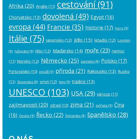
cestování
(91)
Afrika
(20)
Anglie
(11)
dovolená
(49)
Egypt
(16)
Chorvatsko
(13)
evropa
(44)
Francie
(35)
historie
(17)
hory
(9)
Itálie
(75)
jídlo
(15)
japonsko
(12)
letadlo
(12)
Londýn
moře
(23)
Maďarsko
(14)
léto
(12)
nemoc
(9)
lyžování
(9)
Německo
(25)
Polsko
(17)
(11)
Norsko
(12)
památky
(8)
příroda
(21)
Rakousko
(13)
Rusko
Portugalsko
(10)
poušť
(9)
tradice
(13)
(11)
smrt
(12)
tipy
(9)
Slovensko
(8)
UNESCO
(103)
USA
(29)
vánoce
(11)
zima
(21)
zajímavosti
(20)
Čína
zdraví
(10)
zvířata
(9)
španělsko
(28)
Řecko
(22)
(16)
česko
(9)
Švýcarsko
(8)
O NÁS