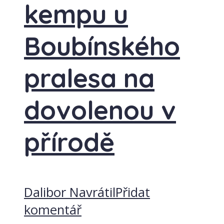
kempu u
Boubínského
pralesa na
dovolenou v
přírodě
Dalibor Navrátil
Přidat
komentář