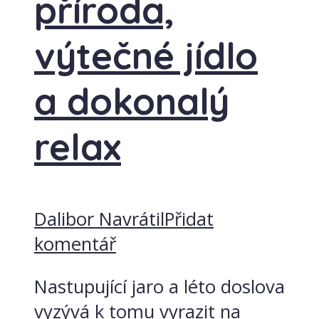
příroda,
výtečné jídlo
a dokonalý
relax
Dalibor Navrátil
Přidat
komentář
Nastupující jaro a léto doslova
vyzývá k tomu vyrazit na