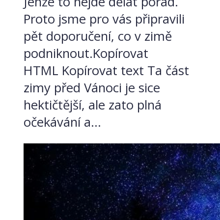
Jenže to nejde dělat pořád.
Proto jsme pro vás připravili
pět doporučení, co v zimě
podniknout.Kopírovat
HTML Kopírovat text Ta část
zimy před Vánoci je sice
hektičtější, ale zato plná
očekávání a...