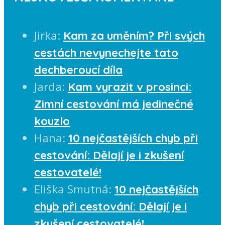
Jirka
:
Kam za uměním? Při svých
cestách nevynechejte tato
dechberoucí díla
Jarda
:
Kam vyrazit v prosinci:
Zimní cestování má jedinečné
kouzlo
Hana
:
10 nejčastějších chyb při
cestování: Dělají je i zkušení
cestovatelé!
Eliška Smutná
:
10 nejčastějších
chyb při cestování: Dělají je i
zkušení cestovatelé!