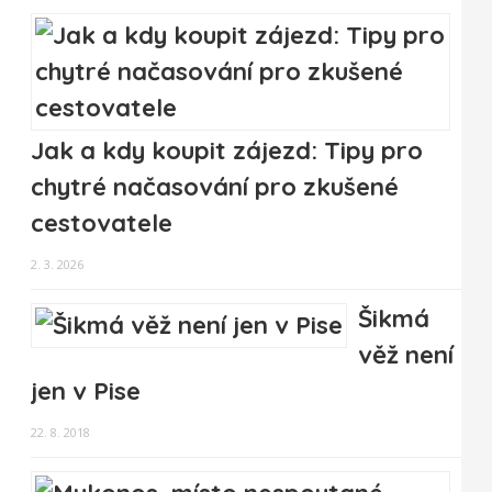
Jak a kdy koupit zájezd: Tipy pro
chytré načasování pro zkušené
cestovatele
2. 3. 2026
Šikmá
věž není
jen v Pise
22. 8. 2018