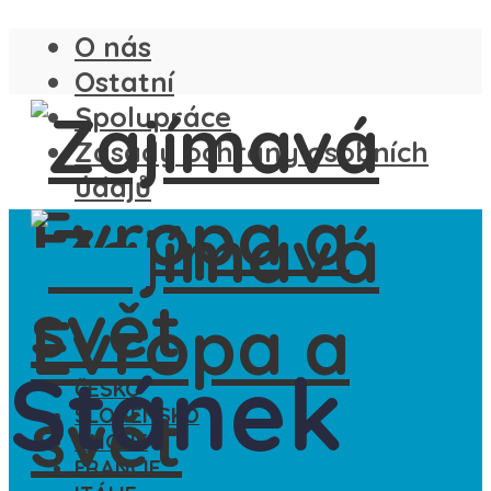
O nás
Ostatní
Spolupráce
Zásady ochrany osobních
údajů
Spolupráce
Stánek
ČESKO
SLOVENSKO
ANGLIE
FRANCIE