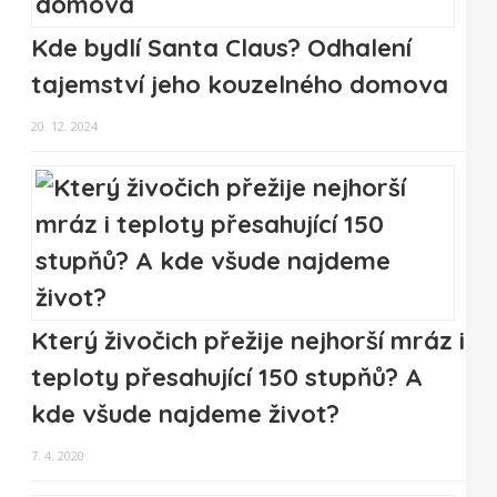
Kde bydlí Santa Claus? Odhalení
tajemství jeho kouzelného domova
20. 12. 2024
Který živočich přežije nejhorší mráz i
teploty přesahující 150 stupňů? A
kde všude najdeme život?
7. 4. 2020