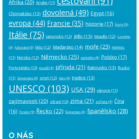
cestování
(91)
Afrika
(20)
Anglie
(11)
dovolená
(49)
Egypt
(16)
Chorvatsko
(13)
evropa
(44)
Francie
(35)
historie
(17)
hory
(9)
Itálie
(75)
jídlo
(15)
japonsko
(12)
letadlo
(12)
Londýn
moře
(23)
Maďarsko
(14)
léto
(12)
nemoc
(9)
lyžování
(9)
Německo
(25)
Polsko
(17)
(11)
Norsko
(12)
památky
(8)
příroda
(21)
Rakousko
(13)
Rusko
Portugalsko
(10)
poušť
(9)
tradice
(13)
(11)
smrt
(12)
tipy
(9)
Slovensko
(8)
UNESCO
(103)
USA
(29)
vánoce
(11)
zima
(21)
zajímavosti
(20)
Čína
zdraví
(10)
zvířata
(9)
španělsko
(28)
Řecko
(22)
(16)
česko
(9)
Švýcarsko
(8)
O NÁS