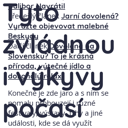
Tyto
Dalibor Navrátil
Předešlý článek
Jarní dovolená?
Vyrazte objevovat malebné
zvládnou
Beskydy
Další článek
Dovolená na
Slovensku? To je krásná
i výkyvy
příroda, výtečné jídlo a
dokonalý relax
Konečně je zde jaro a s ním se
počasí
pomalu probouzejí i různé
festivaly, výstavy, trhy a jiné
události, kde se dá využít