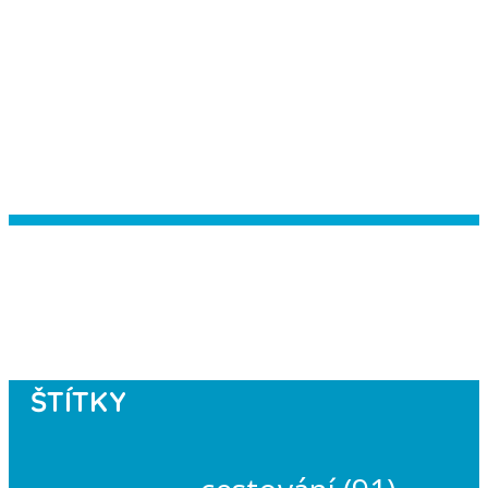
Instagram has returned empty data.
Please authorize your Instagram
account in the
plugin settings
.
ŠTÍTKY