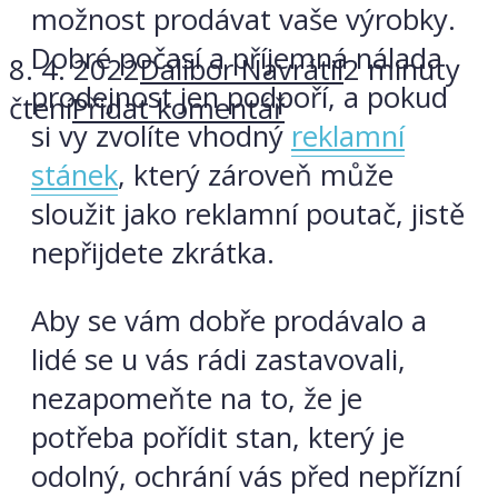
možnost prodávat vaše výrobky.
Dobré počasí a příjemná nálada
8. 4. 2022
Dalibor Navrátil
2 minuty
prodejnost jen podpoří, a pokud
čtení
Přidat komentář
si vy zvolíte vhodný
reklamní
stánek
, který zároveň může
sloužit jako reklamní poutač, jistě
nepřijdete zkrátka.
Aby se vám dobře prodávalo a
lidé se u vás rádi zastavovali,
nezapomeňte na to, že je
potřeba pořídit stan, který je
odolný, ochrání vás před nepřízní