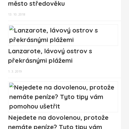
město středověku
13. 10. 2018
Lanzarote, lávový ostrov s
překrásnými plážemi
1. 3. 2019
Nejedete na dovolenou, protože
nemáte peníze? Tyto tipy vám