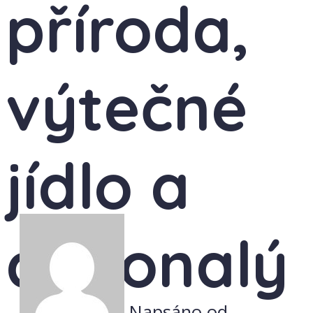
příroda,
výtečné
jídlo a
dokonalý
Napsáno od