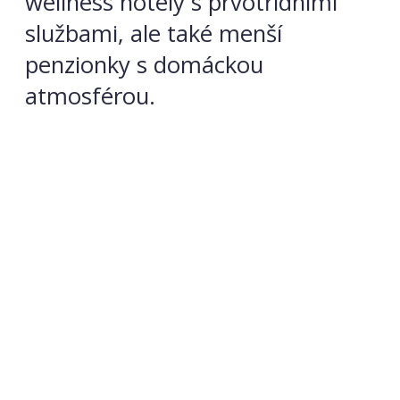
wellness hotely s prvotřídními
službami, ale také menší
penzionky s domáckou
atmosférou.