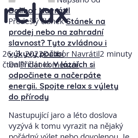
relax
Dalibor Navrátil
Předešlý článek
Stánek na
prodej nebo na zahradní
slavnost? Tyto zvládnou i
výkyvy počasí
26. 3. 2022
Dalibor Navrátil
2 minuty
Další článek
V lázních si
čtení
Přidat komentář
odpočinete a načerpáte
energii. Spojte relax s výlety
do přírody
Nastupující jaro a léto doslova
vyzývá k tomu vyrazit na nějaký
pořádný výlet nebo dovolenou. Je