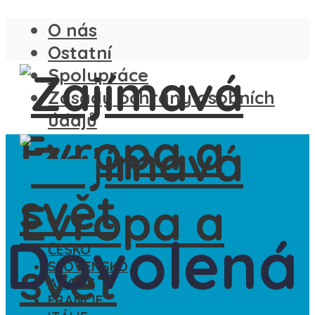
O nás
Ostatní
Spolupráce
Zásady ochrany osobních
údajů
Spolupráce
Dovolená
ČESKO
SLOVENSKO
ANGLIE
FRANCIE