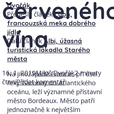
červenéh
Dvořák
Předešlý článek
Lyon,
francouzská meka dobrého
vína
jídla
Další článek
Albi, úžasná
turistická lákadla Starého
města
16. 1. 2019
Miloš Dvořák
2 minuty
Na jihozápadě Francie, při ústí
čtení
Přidat komentář
řeky Garonny do Atlantického
oceánu, leží významné přístavní
město Bordeaux. Město patří
jednoznačně k největším