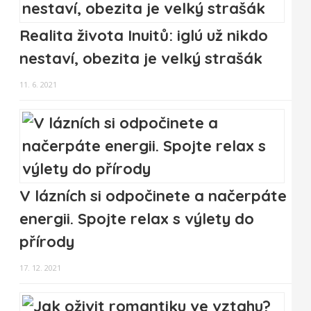
Realita života Inuitů: iglú už nikdo
nestaví, obezita je velký strašák
11. 6. 2021
V lázních si odpočinete a načerpáte
energii. Spojte relax s výlety do
přírody
17. 12. 2021