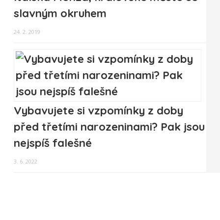
slavným okruhem
24. 2. 2019
Vybavujete si vzpomínky z doby
před třetími narozeninami? Pak jsou
nejspíš falešné
3. 6. 2022