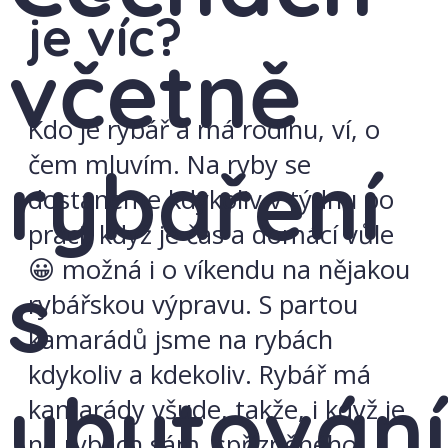
je víc?
včetně
Kdo je rybář a má rodinu, ví, o
čem mluvím. Na ryby se
rybaření
dostaneme kdykoliv v týdnu po
práci, když je čas a domácí vůle
😀 možná i o víkendu na nějakou
s
rybářskou výpravu. S partou
kamarádů jsme na rybách
kdykoliv a kdekoliv. Rybář má
ubytován
kamarády všude, takže, i když je
na rybách sám, spřízněného