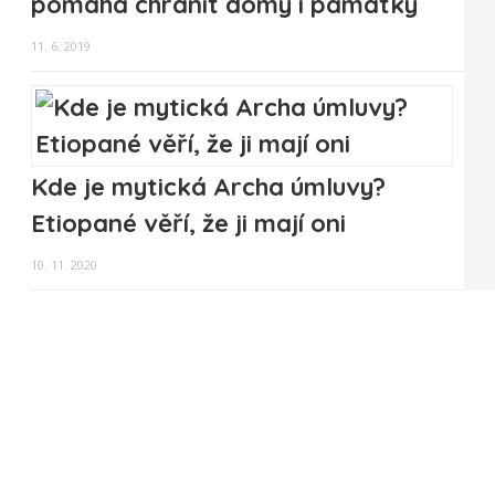
pomáhá chránit domy i památky
11. 6. 2019
Kde je mytická Archa úmluvy?
Etiopané věří, že ji mají oni
10. 11. 2020