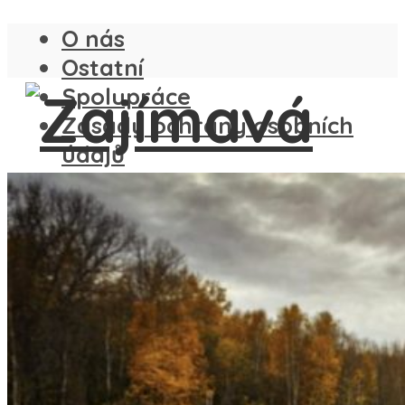
O nás
Ostatní
Spolupráce
Zásady ochrany osobních
údajů
ČESKO
SLOVENSKO
ANGLIE
FRANCIE