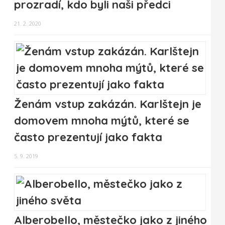
prozradí, kdo byli naši předci
21. 2. 2020
Ženám vstup zakázán. Karlštejn je
domovem mnoha mýtů, které se
často prezentují jako fakta
5. 9. 2019
Alberobello, městečko jako z jiného