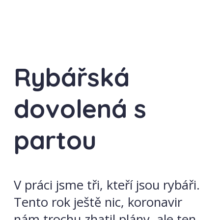
Rybářská
dovolená s
partou
V práci jsme tři, kteří jsou rybáři.
Tento rok ještě nic, koronavir
nám trochu zhatil plány, ale ten