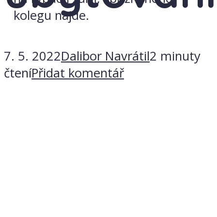
kolegu najde.
7. 5. 2022
Dalibor Navrátil
2 minuty
čtení
Přidat komentář