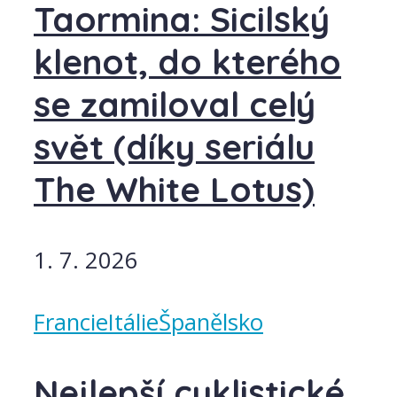
Taormina: Sicilský
klenot, do kterého
se zamiloval celý
svět (díky seriálu
The White Lotus)
1. 7. 2026
Francie
Itálie
Španělsko
Nejlepší cyklistické