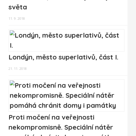
světa
11. 9. 2018
Londýn, město superlativů, část I.
21. 11. 2018
Proti močení na veřejnosti
nekompromisně. Speciální nátěr