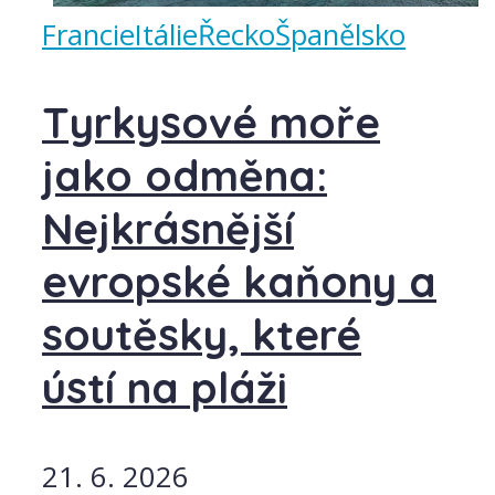
Francie
Itálie
Řecko
Španělsko
Tyrkysové moře
jako odměna:
Nejkrásnější
evropské kaňony a
soutěsky, které
ústí na pláži
21. 6. 2026